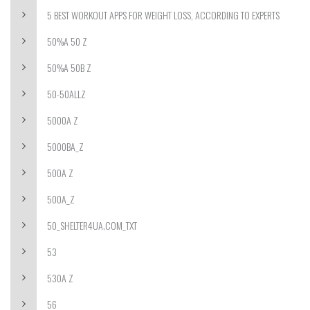
5 BEST WORKOUT APPS FOR WEIGHT LOSS, ACCORDING TO EXPERTS
50%A 50 Z
50%A 50B Z
50-50ALLZ
5000A Z
5000BA_Z
500A Z
500A_Z
50_SHELTER4UA.COM_TXT
53
530A Z
56