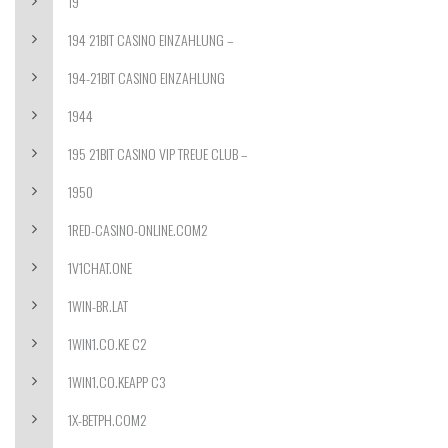
19
194 21BIT CASINO EINZAHLUNG –
194-21BIT CASINO EINZAHLUNG
1944
195 21BIT CASINO VIP TREUE CLUB –
1950
1RED-CASINO-ONLINE.COM2
1V1CHAT.ONE
1WIN-BR.LAT
1WIN1.CO.KE C2
1WIN1.CO.KEAPP C3
1X-BETPH.COM2