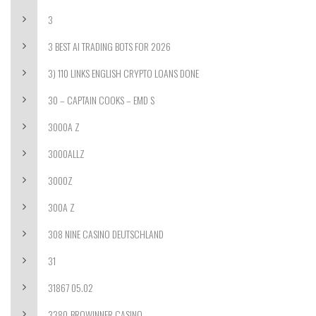
3
3 BEST AI TRADING BOTS FOR 2026
3) 110 LINKS ENGLISH CRYPTO LOANS DONE
30 – CAPTAIN COOKS – EMD S
3000A Z
3000ALLZ
3000Z
300A Z
308 NINE CASINO DEUTSCHLAND
31
31867 05.02
3380-BROWINNER CASINO