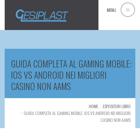
MENU
GUIDA COMPLETA AL GAMING MOBILE:
IOS VS ANDROID NEI MIGLIORI
CASINO NON AAMS
HOME
ESPOSITORI LIBRO
GUIDA COMPLETA AL GAMING MOBILE: IOS VS ANDROID NEI MIGLIORI
CASINO NON AAMS