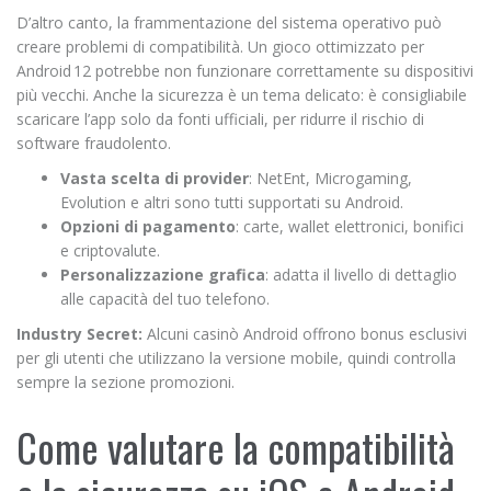
D’altro canto, la frammentazione del sistema operativo può
creare problemi di compatibilità. Un gioco ottimizzato per
Android 12 potrebbe non funzionare correttamente su dispositivi
più vecchi. Anche la sicurezza è un tema delicato: è consigliabile
scaricare l’app solo da fonti ufficiali, per ridurre il rischio di
software fraudolento.
Vasta scelta di provider
: NetEnt, Microgaming,
Evolution e altri sono tutti supportati su Android.
Opzioni di pagamento
: carte, wallet elettronici, bonifici
e criptovalute.
Personalizzazione grafica
: adatta il livello di dettaglio
alle capacità del tuo telefono.
Industry Secret:
Alcuni casinò Android offrono bonus esclusivi
per gli utenti che utilizzano la versione mobile, quindi controlla
sempre la sezione promozioni.
Come valutare la compatibilità