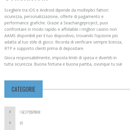
Scegliere tra iOS e Android dipende da molteplici fattori:
sicurezza, personalizzazione, offerte di pagamento e
performance grafiche. Grazie a Seachangeproject, puoi
confrontare in modo rapido e affidabile i migliori casino non
AAMS disponibili per il tuo dispositivo, trovando l’opzione più
adatta al tuo stile di gioco. Ricorda di verificare sempre licenza,
RTP e supporto clienti prima di depositare.
Gioca responsabilmente, imposta limiti di spesa e divertiti in
tutta sicurezza. Buona fortuna e buona partita, ovunque tu sia!
CATEGORIE
! БЕЗ РУБРИКИ
01