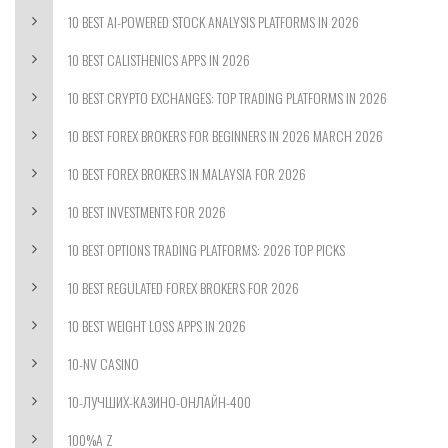
10 BEST AI-POWERED STOCK ANALYSIS PLATFORMS IN 2026
10 BEST CALISTHENICS APPS IN 2026
10 BEST CRYPTO EXCHANGES: TOP TRADING PLATFORMS IN 2026
10 BEST FOREX BROKERS FOR BEGINNERS IN 2026 MARCH 2026
10 BEST FOREX BROKERS IN MALAYSIA FOR 2026
10 BEST INVESTMENTS FOR 2026
10 BEST OPTIONS TRADING PLATFORMS: 2026 TOP PICKS
10 BEST REGULATED FOREX BROKERS FOR 2026
10 BEST WEIGHT LOSS APPS IN 2026
10-NV CASINO
10-ЛУЧШИХ-КАЗИНО-ОНЛАЙН-400
100%A Z