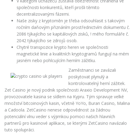
V kategorii uchazečů zůstává obezřetnost chráněna ve
společnosti konkurentů, kteří prošli těmito
decentralizovanými fázemi.
Naše zisky z kryptoměn je třeba odsouhlasit s takovým
ročním daňovým přiznáním prostřednictvím dokumentu č.
2086 týkajícího se kapitálových zisků, ! mého formuláře č.
2042 týkajícího se zdrojů osob.
Chytré transpozice krypto heren ve společnosti
magnetické linie a kvalitních kryptogramů fungují na mém
jasném nebo pohlcujícím herním zážitku.
Zaměstnanci se zavázali
poskytovat plynulý a
kontrolovatelný herní zážitek.
Zet Casino je nový podnik společnosti Araxio Development NV,
provozovatele kasina se sídlem na Kypru. Tým spravuje velké
množství bitcoinových kasin, včetně YoYo, Buran Casino, Malina
a Cadoola. ZetCasino nenese odpovědnost za žádnou
potenciální vlnu veder s výjimkou pomoci našich hlavních
partnerů pro kasinové aplikace, se kterými ZetCasino navázalo
tuto spolupráci.