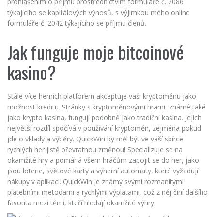
prohlášením o příjmu prostřednictvím formuláře č. 2086
týkajícího se kapitálových výnosů, s výjimkou mého online
formuláře č. 2042 týkajícího se příjmu členů.
Jak funguje moje bitcoinové
kasino?
Stále více herních platforem akceptuje vaši kryptoměnu jako
možnost kreditu. Stránky s kryptoměnovými hrami, známé také
jako krypto kasina, fungují podobně jako tradiční kasina. Jejich
největší rozdíl spočívá v používání kryptoměn, zejména pokud
jde o vklady a výběry. QuickWin by měl být ve vaší sbírce
rychlých her jistě převratnou změnou! Specializuje se na
okamžité hry a pomáhá všem hráčům zapojit se do her, jako
jsou loterie, světové karty a výherní automaty, které vyžadují
nákupy v aplikaci. QuickWin je známý svými rozmanitými
platebními metodami a rychlými výplatami, což z něj činí dalšího
favorita mezi těmi, kteří hledají okamžité výhry.