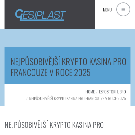
MENU
NEJPŮSOBIVĚJŠÍ KRYPTO KASINA PRO
FRANCOUZE V ROCE 2025
HOME
ESPOSITORI LIBRO
NEJPŮSOBIVĚJŠÍ KRYPTO KASINA PRO FRANCOUZE V ROCE 2025
NEJPŮSOBIVĚJŠÍ KRYPTO KASINA PRO