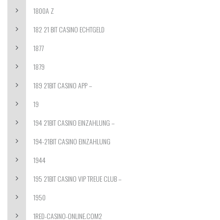
1800A Z
182 21 BIT CASINO ECHTGELD
1877
1879
189 21BIT CASINO APP –
19
194 21BIT CASINO EINZAHLUNG –
194-21BIT CASINO EINZAHLUNG
1944
195 21BIT CASINO VIP TREUE CLUB –
1950
1RED-CASINO-ONLINE.COM2