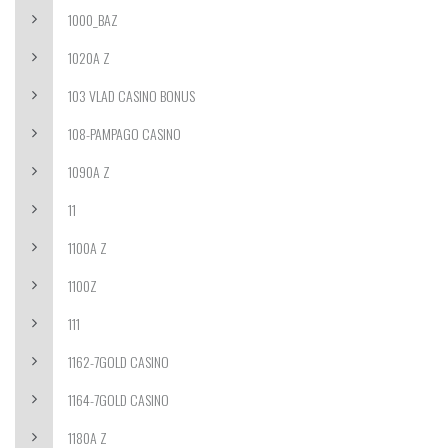
1000_BAZ
1020A Z
103 VLAD CASINO BONUS
108-PAMPAGO CASINO
1090A Z
11
1100A Z
1100Z
111
1162-7GOLD CASINO
1164-7GOLD CASINO
1180A Z