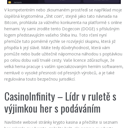
V kompetentním nebo zkoumaném prostředí se například moje
úspěšná kryptoměna „Shit coin“, stejně jako tato návnada na
Bitcoin, prohlásila za vážného konkurenta na platformě s online
hernami. Vy sami zrodíte tento Dogecoin (DOGE) s příslušným
logem představujícím vašeho Shiba Inu. Toto rčení nyní
přemůže tuto poměrně rychle se rozvíjející skupinu, která již
přispěla k její slávě. Máte tedy důvěryhodnost, která vám
pomůže nebo bude užitečně nápomocna náhodou s poptávkou
po celou dobu vaší trvalé cesty. Vaše licence zdůrazňuje, že
velká herna pracuje s vaším specializovaným herním softwarem,
nemluvě o vysoké přesnosti od přesných výrobců, a je také
regulována touto bezpečnou jurisdikcí.
CasinoInfinity – Lídr v ruletě s
výjimkou her s podáváním
Navštivte webové stránky krypto kasina a přečtěte si seznam