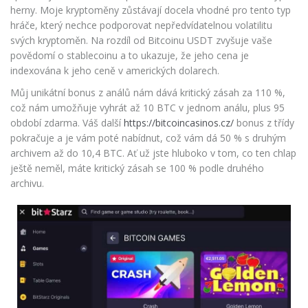
herny. Moje kryptoměny zůstávají docela vhodné pro tento typ
hráče, který nechce podporovat nepředvídatelnou volatilitu
svých kryptoměn. Na rozdíl od Bitcoinu USDT zvyšuje vaše
povědomí o stablecoinu a to ukazuje, že jeho cena je
indexována k jeho ceně v amerických dolarech.
Můj unikátní bonus z análů nám dává kritický zásah za 110 %,
což nám umožňuje vyhrát až 10 BTC v jednom análu, plus 95
období zdarma. Váš další
https://bitcoincasinos.cz/
bonus z třídy
pokračuje a je vám poté nabídnut, což vám dá 50 % s druhým
archivem až do 10,4 BTC. Ať už jste hluboko v tom, co ten chlap
ještě neměl, máte kritický zásah se 100 % podle druhého
archivu.