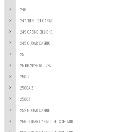
246
247 FRESH BET CASINO
249 CASINO EN LIGNE
249 GUDAR CASINO
25
25.06.2026 RU0297
250-2
2500A Z
2500Z
252 GUDAR CASINO
256-GUDAR CASINO DEUTSCHLAND