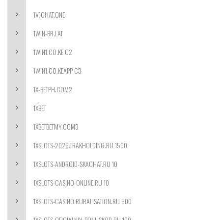
1V1CHAT.ONE
1WIN-BR.LAT
1WIN1.CO.KE C2
1WIN1.CO.KEAPP C3
1X-BETPH.COM2
1XBET
1XBETBETMY.COM3
1XSLOTS-2026.TRAKHOLDING.RU 1500
1XSLOTS-ANDROID-SKACHAT.RU 10
1XSLOTS-CASINO-ONLINE.RU 10
1XSLOTS-CASINO.RURALISATION.RU 500
1XSLOTS-OFICIALNIY-BONUSKOD.RU 100