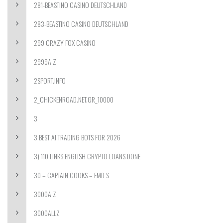
281-BEASTINO CASINO DEUTSCHLAND
283-BEASTINO CASINO DEUTSCHLAND
299 CRAZY FOX CASINO
2999A Z
2SPORT.INFO
2_CHICKENROAD.NET.GR_10000
3
3 BEST AI TRADING BOTS FOR 2026
3) 110 LINKS ENGLISH CRYPTO LOANS DONE
30 – CAPTAIN COOKS – EMD S
3000A Z
3000ALLZ