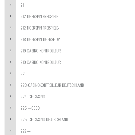
21
212 TIGERSPIN FREISPIELE
212 TIGERSPIN FREISPIELE-
218 TIGERSPIN TIGERSHOP –
219 CASINO KONTROLLEUR
219 CASINO KONTROLLEUR—
22
223-CASINOKONTROLLEUR DEUTSCHLAND
224 ICE CASINO
225 —0000
225 ICE CASINO DEUTSCHLAND
227 —