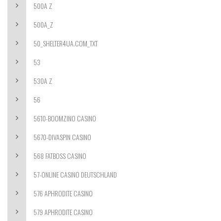
500A Z
500A_Z
50_SHELTER4UA.COM_TXT
53
530A Z
56
5610-BOOMZINO CASINO
5670-DIVASPIN CASINO
568 FATBOSS CASINO
57-ONLINE CASINO DEUTSCHLAND
576 APHRODITE CASINO
579 APHRODITE CASINO