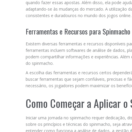
quando fazer essas apostas. Além disso, ela pode ajudar
adaptando-se às mudanças do mercado. A utilização da
consistentes e duradouros no mundo dos jogos online.
Ferramentas e Recursos para Spinmacho
Existem diversas ferramentas e recursos disponíveis 
ferramentas incluem softwares de análise de dados, p
podem compartilhar informações e experiências. Além di
do spinmacho.
A escolha das ferramentas e recursos certos dependerá
buscar ferramentas que sejam confiáveis, precisas e fá
necessário, os jogadores podem maximizar os benefício
Como Começar a Aplicar o
Iniciar uma jornada no spinmacho requer dedicação, dis
sobre os princípios e técnicas do spinmacho, seja atra
entender como funciona a análise de dados, a gestão de