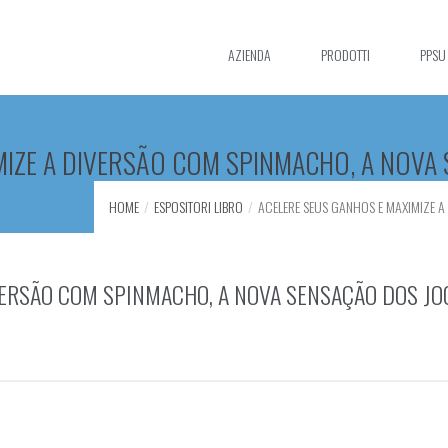
AZIENDA
PRODOTTI
PPSU
MIZE A DIVERSÃO COM SPINMACHO, A NOVA
HOME
ESPOSITORI LIBRO
ACELERE SEUS GANHOS E MAXIMIZE 
VERSÃO COM SPINMACHO, A NOVA SENSAÇÃO DOS JO