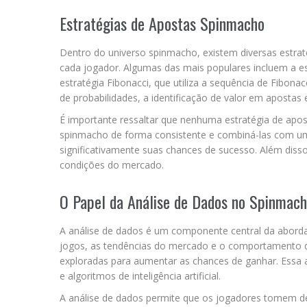
Estratégias de Apostas Spinmacho
Dentro do universo spinmacho, existem diversas estrat
cada jogador. Algumas das mais populares incluem a es
estratégia Fibonacci, que utiliza a sequência de Fibona
de probabilidades, a identificação de valor em aposta
É importante ressaltar que nenhuma estratégia de apos
spinmacho de forma consistente e combiná-las com um
significativamente suas chances de sucesso. Além disso
condições do mercado.
O Papel da Análise de Dados no Spinmac
A análise de dados é um componente central da abord
jogos, as tendências do mercado e o comportamento do
exploradas para aumentar as chances de ganhar. Essa a
e algoritmos de inteligência artificial.
A análise de dados permite que os jogadores tomem de