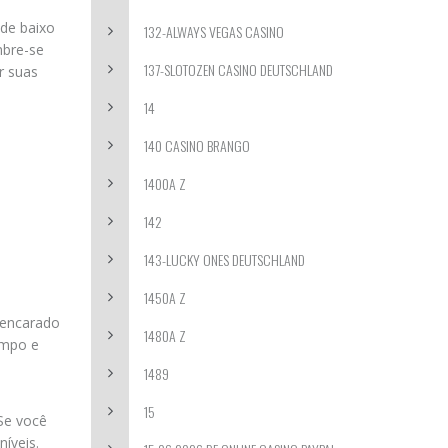
de baixo
132-ALWAYS VEGAS CASINO
mbre-se
137-SLOTOZEN CASINO DEUTSCHLAND
r suas
14
140 CASINO BRANGO
1400A Z
142
143-LUCKY ONES DEUTSCHLAND
1450A Z
 encarado
1480A Z
empo e
1489
15
 Se você
íveis.