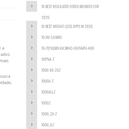
10 BEST REGULATED FOREX BROKERS FOR
2026
10 BEST WEIGHT LOSS APPS IN 2026
10-NV CASINO
10-ЛУЧШИХ-КАЗИНО-ОНЛАЙН-400
é a
tados.
100%A Z
 mais
1000 80-20Z
 busca
1000A Z
vidade,
1000ALLZ
1000Z
1000_2A Z
1000_AZ