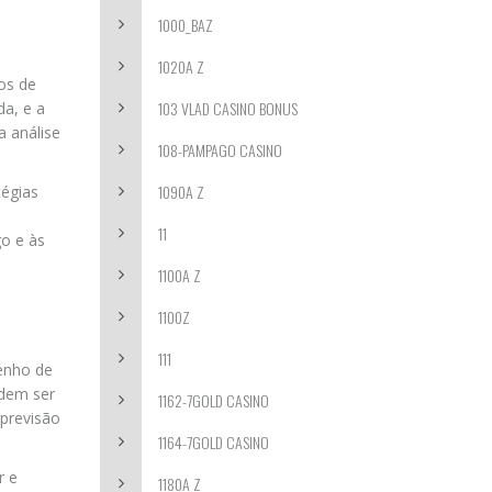
1000_BAZ
1020A Z
os de
103 VLAD CASINO BONUS
da, e a
a análise
108-PAMPAGO CASINO
1090A Z
tégias
11
go e às
1100A Z
1100Z
111
enho de
odem ser
1162-7GOLD CASINO
 previsão
1164-7GOLD CASINO
r e
1180A Z