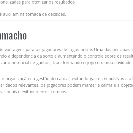
onalizadas para otimizar os resultados.
e auxiliam na tomada de decisões.
inmacho
vantagens para os jogadores de jogos online. Uma das principais 
do a dependência da sorte e aumentando o controle sobre os resul
izar o potencial de ganhos, transformando o jogo em uma atividade
e organização na gestão do capital, evitando gastos impulsivos e a
isar dados relevantes, os jogadores podem manter a calma e a objeti
cionais e evitando erros comuns.