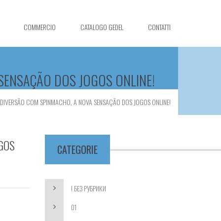
COMMERCIO
CATALOGO GEDEL
CONTATTI
 SENSAÇÃO DOS JOGOS ONLINE!
A DIVERSÃO COM SPINMACHO, A NOVA SENSAÇÃO DOS JOGOS ONLINE!
GOS
CATEGORIE
! БЕЗ РУБРИКИ
01