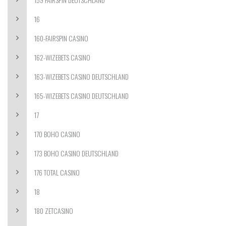
16
160-FAIRSPIN CASINO
162-WIZEBETS CASINO
163-WIZEBETS CASINO DEUTSCHLAND
165-WIZEBETS CASINO DEUTSCHLAND
17
170 BOHO CASINO
173 BOHO CASINO DEUTSCHLAND
176 TOTAL CASINO
18
180 ZETCASINO