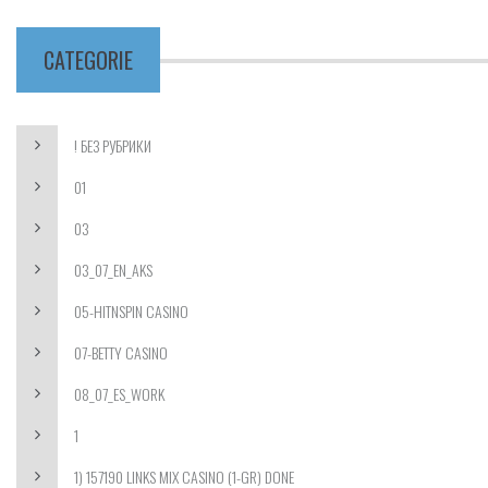
CATEGORIE
! БЕЗ РУБРИКИ
01
03
03_07_EN_AKS
05-HITNSPIN CASINO
07-BETTY CASINO
08_07_ES_WORK
1
1) 157190 LINKS MIX CASINO (1-GR) DONE