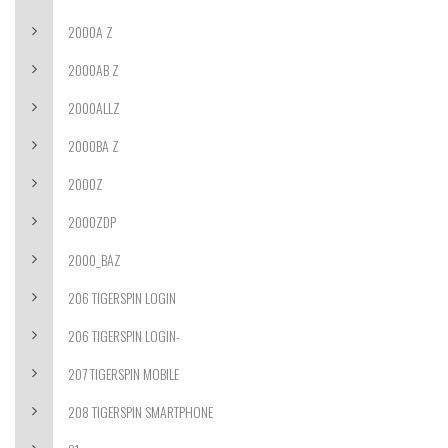
2000A Z
2000AB Z
2000ALLZ
2000BA Z
2000Z
2000ZDP
2000_BAZ
206 TIGERSPIN LOGIN
206 TIGERSPIN LOGIN-
207 TIGERSPIN MOBILE
208 TIGERSPIN SMARTPHONE