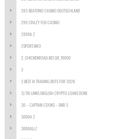
283-BEASTINO CASINO DEUTSCHLAND
299 CRAZY FOX CASINO
2999A Z
2SPORT.INFO
2_CHICKENROAD.NET.GR_10000
3
3 BEST AI TRADING BOTS FOR 2026
3) 110 LINKS ENGLISH CRYPTO LOANS DONE
30 – CAPTAIN COOKS – EMD S
3000A Z
3000ALLZ