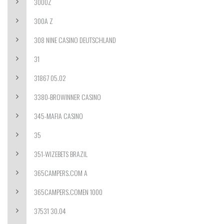
3000Z
300A Z
308 NINE CASINO DEUTSCHLAND
31
31867 05.02
3380-BROWINNER CASINO
345-MAFIA CASINO
35
351-WIZEBETS BRAZIL
365CAMPERS.COM A
365CAMPERS.COMEN 1000
37531 30.04