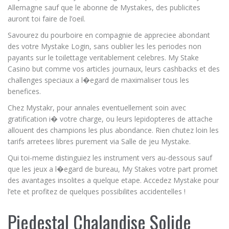
Allemagne sauf que le abonne de Mystakes, des publicites
auront toi faire de l’oeil.
Savourez du pourboire en compagnie de appreciee abondant
des votre Mystake Login, sans oublier les les periodes non
payants sur le toilettage veritablement celebres. My Stake
Casino but comme vos articles journaux, leurs cashbacks et des
challenges speciaux a l�egard de maximaliser tous les
benefices.
Chez Mystakr, pour annales eventuellement soin avec
gratification i� votre charge, ou leurs lepidopteres de attache
allouent des champions les plus abondance. Rien chutez loin les
tarifs arretees libres purement via Salle de jeu Mystake.
Qui toi-meme distinguiez les instrument vers au-dessous sauf
que les jeux a l�egard de bureau, My Stakes votre part promet
des avantages insolites a quelque etape. Accedez Mystake pour
l’ete et profitez de quelques possibilites accidentelles !
Piedestal Chalandise Solide