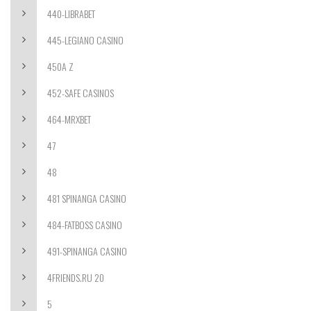
440-LIBRABET
445-LEGIANO CASINO
450A Z
452-SAFE CASINOS
464-MRXBET
47
48
481 SPINANGA CASINO
484-FATBOSS CASINO
491-SPINANGA CASINO
4FRIENDS.RU 20
5