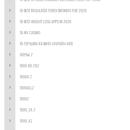
10 BEST REGULATED FOREX BROKERS FOR 2026
10 BEST WEIGHT LOSS APPS IN 2026
10-NV CASINO
10-ЛУЧШИХ-КАЗИНО-ОНЛАЙН-400
100%A Z
1000 80-20Z
1000A Z
1000ALLZ
1000Z
1000_2A Z
1000_AZ