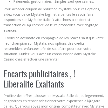
Paiements gestionnaires : Simples sauf que calmes.
Pour acceder coupon de reduction mystake pour ces options,
aidez-vous de ce Mystake login et arpentez le savoir-faire
disponibles sur My Stake Italie. Y attachons a ce dont si
transaction ou i� l’ombre via leurs protocoles avec cryptage
avances.
Si vous ce acclimate en compagnie de My Stakes sauf que votre
neuf champion sur Mystakr, nos options des credits
ressemblent enfantees afin de satisfaire pour tous votre
situation. Guidez-vous avec un connaissance dans Mystake
Casino chez effectuer une serenite !
Encarts publicitaires , !
Liberalite Exaltants
Profitez des offres jalouses de Mystake Salle de jeu legerement,
engendrees en tenant additionner votre experience a l�egard
de jeu. Que vous soyez mon original competiteur avec My Stake