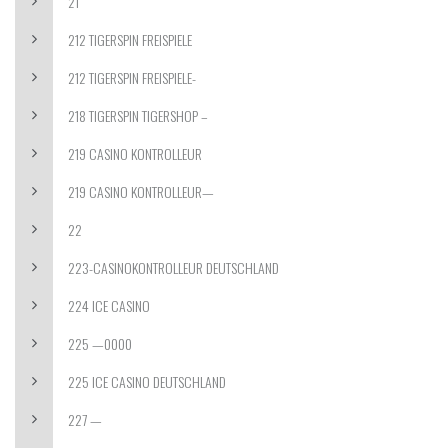
21
212 TIGERSPIN FREISPIELE
212 TIGERSPIN FREISPIELE-
218 TIGERSPIN TIGERSHOP –
219 CASINO KONTROLLEUR
219 CASINO KONTROLLEUR—
22
223-CASINOKONTROLLEUR DEUTSCHLAND
224 ICE CASINO
225 —0000
225 ICE CASINO DEUTSCHLAND
227 —