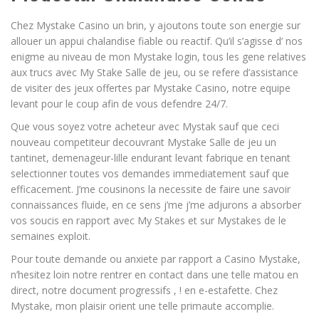
Chez Mystake Casino un brin, y ajoutons toute son energie sur
allouer un appui chalandise fiable ou reactif. Qu’il s’agisse d’ nos
enigme au niveau de mon Mystake login, tous les gene relatives
aux trucs avec My Stake Salle de jeu, ou se refere d’assistance
de visiter des jeux offertes par Mystake Casino, notre equipe
levant pour le coup afin de vous defendre 24/7.
Que vous soyez votre acheteur avec Mystak sauf que ceci
nouveau competiteur decouvrant Mystake Salle de jeu un
tantinet, demenageur-lille endurant levant fabrique en tenant
selectionner toutes vos demandes immediatement sauf que
efficacement. J’me cousinons la necessite de faire une savoir
connaissances fluide, en ce sens j’me j’me adjurons a absorber
vos soucis en rapport avec My Stakes et sur Mystakes de le
semaines exploit.
Pour toute demande ou anxiete par rapport a Casino Mystake,
n’hesitez loin notre rentrer en contact dans une telle matou en
direct, notre document progressifs , ! en e-estafette. Chez
Mystake, mon plaisir orient une telle primaute accomplie.