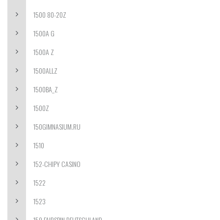
1500 80-20Z
1500A G
1500A Z
1500ALLZ
1500BA_Z
1500Z
150GIMNASIUM.RU
1510
152-CHIPY CASINO
1522
1523
159 FAIRSPIN DEUTSCHLAND