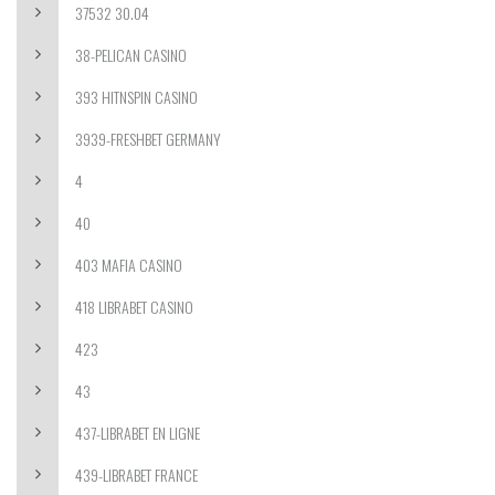
37532 30.04
38-PELICAN CASINO
393 HITNSPIN CASINO
3939-FRESHBET GERMANY
4
40
403 MAFIA CASINO
418 LIBRABET CASINO
423
43
437-LIBRABET EN LIGNE
439-LIBRABET FRANCE