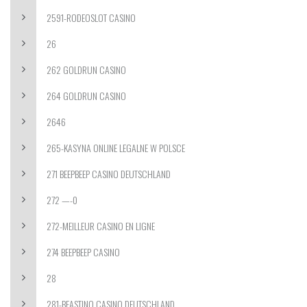
2591-RODEOSLOT CASINO
26
262 GOLDRUN CASINO
264 GOLDRUN CASINO
2646
265-KASYNA ONLINE LEGALNE W POLSCE
271 BEEPBEEP CASINO DEUTSCHLAND
272 —-0
272-MEILLEUR CASINO EN LIGNE
274 BEEPBEEP CASINO
28
281-BEASTINO CASINO DEUTSCHLAND