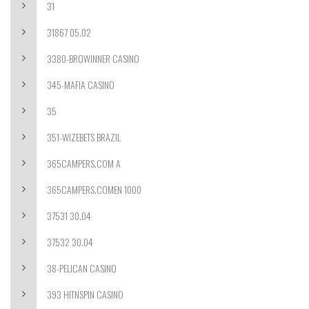
31
31867 05.02
3380-BROWINNER CASINO
345-MAFIA CASINO
35
351-WIZEBETS BRAZIL
365CAMPERS.COM A
365CAMPERS.COMEN 1000
37531 30.04
37532 30.04
38-PELICAN CASINO
393 HITNSPIN CASINO