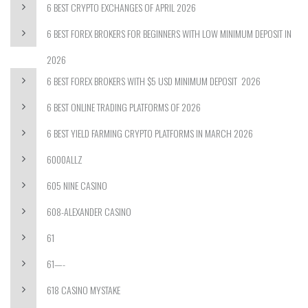
6 BEST CRYPTO EXCHANGES OF APRIL 2026
6 BEST FOREX BROKERS FOR BEGINNERS WITH LOW MINIMUM DEPOSIT IN
2026
6 BEST FOREX BROKERS WITH $5 USD MINIMUM DEPOSIT ️ 2026
6 BEST ONLINE TRADING PLATFORMS OF 2026
6 BEST YIELD FARMING CRYPTO PLATFORMS IN MARCH 2026
6000ALLZ
605 NINE CASINO
608-ALEXANDER CASINO
61
61—-
618 CASINO MYSTAKE