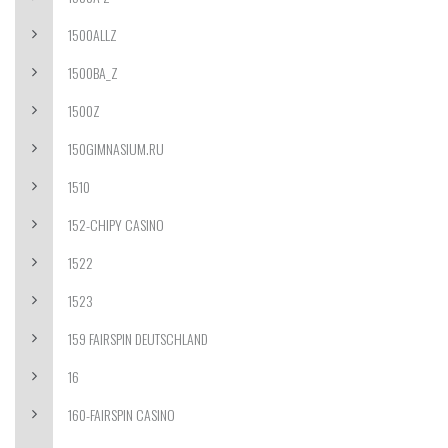
1500ALLZ
1500BA_Z
1500Z
150GIMNASIUM.RU
1510
152-CHIPY CASINO
1522
1523
159 FAIRSPIN DEUTSCHLAND
16
160-FAIRSPIN CASINO