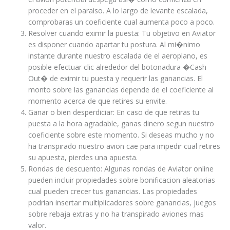
proceder en el paraiso. A lo largo de levante escalada,
comprobaras un coeficiente cual aumenta poco a poco.
Resolver cuando eximir la puesta: Tu objetivo en Aviator
es disponer cuando apartar tu postura. Al mi�nimo
instante durante nuestro escalada de el aeroplano, es
posible efectuar clic alrededor del botonadura �Cash
Out� de eximir tu puesta y requerir las ganancias. El
monto sobre las ganancias depende de el coeficiente al
momento acerca de que retires su envite.
Ganar o bien desperdiciar: En caso de que retiras tu
puesta a la hora agradable, ganas dinero segun nuestro
coeficiente sobre este momento. Si deseas mucho y no
ha transpirado nuestro avion cae para impedir cual retires
su apuesta, pierdes una apuesta.
Rondas de descuento: Algunas rondas de Aviator online
pueden incluir propiedades sobre bonificacion aleatorias
cual pueden crecer tus ganancias. Las propiedades
podrian insertar multiplicadores sobre ganancias, juegos
sobre rebaja extras y no ha transpirado aviones mas
valor.