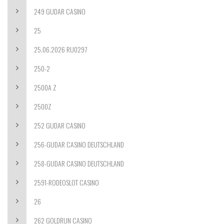
249 GUDAR CASINO
25
25.06.2026 RU0297
250-2
2500A Z
2500Z
252 GUDAR CASINO
256-GUDAR CASINO DEUTSCHLAND
258-GUDAR CASINO DEUTSCHLAND
2591-RODEOSLOT CASINO
26
262 GOLDRUN CASINO