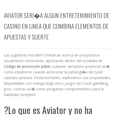
AVIATOR SERI�A ALGUN ENTRETENIMIENTO DE
CASINO EN LINEA QUE COMBINA ELEMENTOS DE
APUESTAS Y SUERTE
Las jugadores inscribiri? embarcan acerca de una practica
visualmente interesante, apostando dentro del escalada de
Código de promoción pribet
cualquier aeroplano potencial asi�
como estafermo cuando arrinconar la patologi�a del tunel
carpiano postura. Posteriormente, exploramos sus propiedades,
disparidades con manga larga otros juegos de Crash gambling,
pros, contras asi� como preguntas comprometidos para la
habilidad completa.
?Lo que es Aviator y no ha