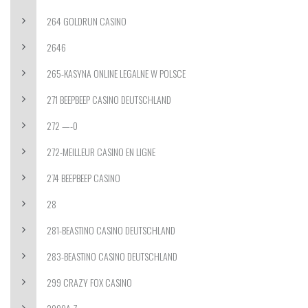
264 GOLDRUN CASINO
2646
265-KASYNA ONLINE LEGALNE W POLSCE
271 BEEPBEEP CASINO DEUTSCHLAND
272 —-0
272-MEILLEUR CASINO EN LIGNE
274 BEEPBEEP CASINO
28
281-BEASTINO CASINO DEUTSCHLAND
283-BEASTINO CASINO DEUTSCHLAND
299 CRAZY FOX CASINO