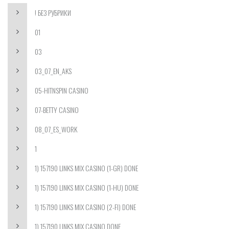
! БЕЗ РУБРИКИ
01
03
03_07_EN_AKS
05-HITNSPIN CASINO
07-BETTY CASINO
08_07_ES_WORK
1
1) 157190 LINKS MIX CASINO (1-GR) DONE
1) 157190 LINKS MIX CASINO (1-HU) DONE
1) 157190 LINKS MIX CASINO (2-FI) DONE
1) 157190 LINKS MIX CASINO DONE