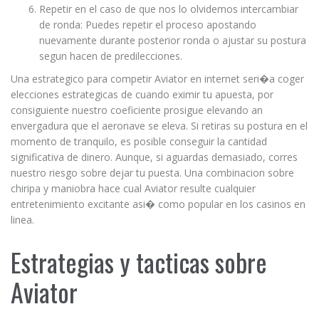
Repetir en el caso de que nos lo olvidemos intercambiar
de ronda: Puedes repetir el proceso apostando
nuevamente durante posterior ronda o ajustar su postura
segun hacen de predilecciones.
Una estrategico para competir Aviator en internet seri�a coger
elecciones estrategicas de cuando eximir tu apuesta, por
consiguiente nuestro coeficiente prosigue elevando an
envergadura que el aeronave se eleva. Si retiras su postura en el
momento de tranquilo, es posible conseguir la cantidad
significativa de dinero. Aunque, si aguardas demasiado, corres
nuestro riesgo sobre dejar tu puesta. Una combinacion sobre
chiripa y maniobra hace cual Aviator resulte cualquier
entretenimiento excitante asi� como popular en los casinos en
linea.
Estrategias y tacticas sobre
Aviator