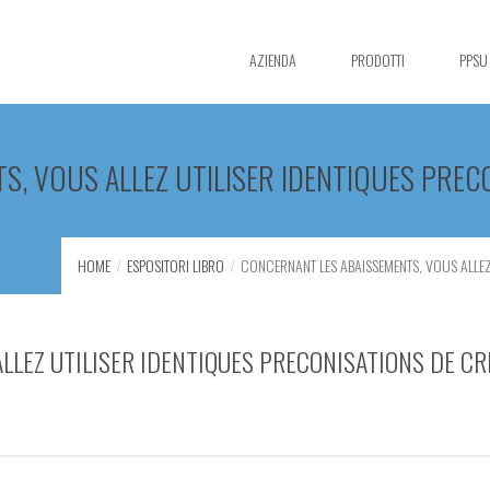
AZIENDA
PRODOTTI
PPSU
, VOUS ALLEZ UTILISER IDENTIQUES PREC
HOME
ESPOSITORI LIBRO
CONCERNANT LES ABAISSEMENTS, VOUS ALLEZ 
LLEZ UTILISER IDENTIQUES PRECONISATIONS DE CR