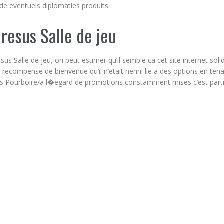
 de eventuels diplomaties produits.
Cresus Salle de jeu
Salle de jeu, on peut estimer qu’il semble ca cet site internet solide
ecompense de bienvenue qu’il n’etait nenni lie a des options en ten
ts Pourboire/a l�egard de promotions constamment mises c’est parti 