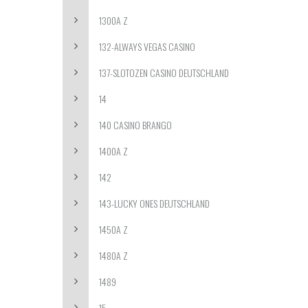
1300A Z
132-ALWAYS VEGAS CASINO
137-SLOTOZEN CASINO DEUTSCHLAND
14
140 CASINO BRANGO
1400A Z
142
143-LUCKY ONES DEUTSCHLAND
1450A Z
1480A Z
1489
15