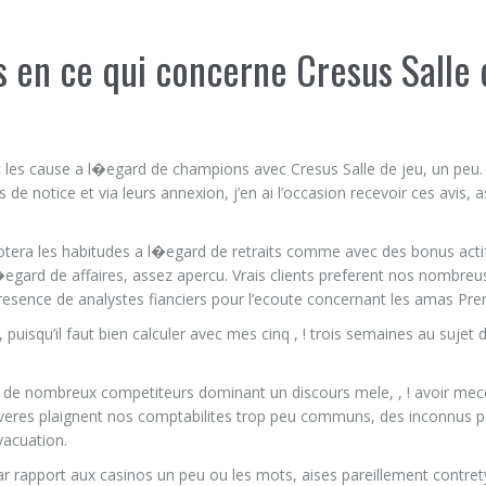
rs en ce qui concerne Cresus Salle 
 les cause a l�egard de champions avec Cresus Salle de jeu, un peu. 
de notice et via leurs annexion, j’en ai l’occasion recevoir ces avis, a
tera les habitudes a l�egard de retraits comme avec des bonus actifs
l�egard de affaires, assez apercu. Vrais clients preferent nos nombreu
a presence de analystes fianciers pour l’ecoute concernant les amas Pr
 puisqu’il faut bien calculer avec mes cinq , ! trois semaines au sujet 
e nombreux competiteurs dominant un discours mele, , ! avoir mec
veres plaignent nos comptabilites trop peu communs, des inconnus p
vacuation.
ar rapport aux casinos un peu ou les mots, aises pareillement contret