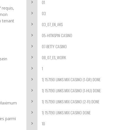
01
/
requis,
03
 mon
n tenant
03_07_EN_AKS
05-HITNSPIN CASINO
07-BETTY CASINO
08_07_ES_WORK
sein
1
1) 157190 LINKS MIX CASINO (1-GR) DONE
1) 157190 LINKS MIX CASINO (1-HU) DONE
1) 157190 LINKS MIX CASINO (2-FI) DONE
t Maximum
1) 157190 LINKS MIX CASINO DONE
es parmi
10