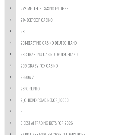
272-MEILLEUR CASINO EN LIGNE
274 BEEPBEEP CASINO
28
281-BEASTINO CASINO DEUTSCHLAND
283-BEASTINO CASINO DEUTSCHLAND
299 CRAZY FOX CASINO
2999A Z
2SPORT.INFO
2_CHICKENROAD.NET.GR_10000
3
3 BEST AI TRADING BOTS FOR 2026
3) 110 LINKS ENGLISH CRYPTO LOANS DONE