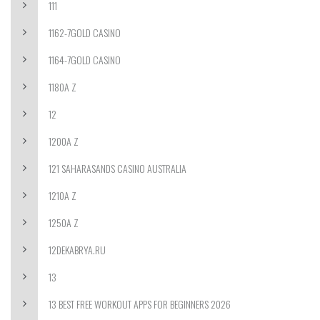
111
1162-7GOLD CASINO
1164-7GOLD CASINO
1180A Z
12
1200A Z
121 SAHARASANDS CASINO AUSTRALIA
1210A Z
1250A Z
12DEKABRYA.RU
13
13 BEST FREE WORKOUT APPS FOR BEGINNERS 2026