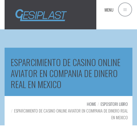
MENU
ESPARCIMIENTO DE CASINO ONLINE
AVIATOR EN COMPANIA DE DINERO
REAL EN MEXICO
HOME
ESPOSITORI LIBRO
ESPARCIMIENTO DE CASINO ONLINE AVIATOR EN COMPANIA DE DINERO REAL
EN MEXICO