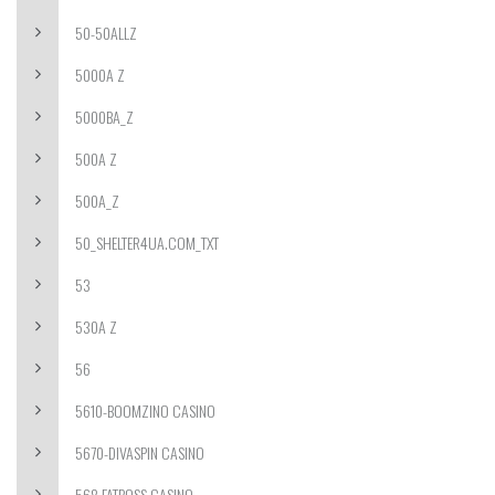
50-50ALLZ
5000A Z
5000BA_Z
500A Z
500A_Z
50_SHELTER4UA.COM_TXT
53
530A Z
56
5610-BOOMZINO CASINO
5670-DIVASPIN CASINO
568 FATBOSS CASINO