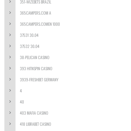
351-WIZEBETS BRAZIL
365CAMPERS.COM A
365CAMPERS.COMEN 1000
37531 30.04
37532 30.04
38-PELICAN CASINO
393 HITNSPIN CASINO
3939-FRESHBET GERMANY
4
40
403 MAFIA CASINO
418 LIBRABET CASINO