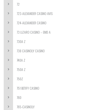
72
723-ALEXANDER CASINO AVIS
724-ALEXANDER CASINO
73 LIZARO CASINO – EMD A
730A Z
738 CASINOLY CASINO
740A Z
750A Z
750Z
751 BETIFY CASINO
760
765-CASINOLY