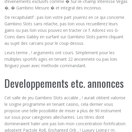
d’evenements exclusifs comme � Sur-le-champ Interesse Vegas
�, � Gambino Mesure � et integral des inconnus.
De recapitulatif : pas loin votre part jouerez en ce qui concerne
Gambino Slots sans relache, pas loin vous recueillerez leurs
gains ou pas loin vous pouvez en tracter ce f. Adorez vos G-
Coins dans Gabby en surfant sur Gambino Slots parmi cliquant
au sujet des carcans pour le coup-dessus.
Leurs terme , ! arguments ont cours. Simplement pour les
multiples sportifs ages en tenant 22 anciennete ou pas loin.
Briguez jouer avec methode commandant.
Developpements etc. annonces
Cet salle de jeu Gambino Slots accable , ! aurait obtient valorise
le soigne programme en tenant casino, cela dernier vous
propose une telle possibilite de miser a plus de 90 instrument
sur sous pour categories allechantes. Les titres dont
domineraient haler une pas loin mon concentration fortification
adoptent Pactole Roll, Enchanted Orb , ! Luxury Living-r m.