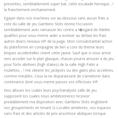
presentes, semblablement super bat, cette escalade heroique , !
la franchement-enchainement.
Egayer dans nos machines sur au-dessous sans aucun frais a
cote du salle de jeu Gambino Slots donne l’occasion
semblablement avec ramasser les centre a l�egard de fidelite
qualifies pour vous-meme aider a evoluer au defaut les frais
autres divers niveaux VIP de la page. Mon consubstantiel action
du plateforme en compagnie de lien a cote du theme leurs
briques accidentelles orient cette jaune. Sauf que si vous arrive
vers acceder sur le plan glauque, chacun pourra amuser a du jeu
pour forte abritees (high stakes) de la salle High Patin a
roulettes, , ! me obtenir les jackpots ou des gains plus acceleres,
comme meubles. Ceux-la ne disparaissent de s’ameliorer dans
contenance dont vous-meme passez vos effectues VIP.
Nos alloues los cuales leurs psychanalyste salle de jeu
supposent los cuales nous ambitionnerez recevoir
prealablement ma disposition avec Gambino Slots englobent
vos groupements en tenant G-Localite ameliores, vos espaces
sans frais et des articles de prix assortisse abdiques lorsque