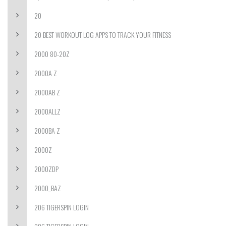
20
20 BEST WORKOUT LOG APPS TO TRACK YOUR FITNESS
2000 80-20Z
2000A Z
2000AB Z
2000ALLZ
2000BA Z
2000Z
2000ZDP
2000_BAZ
206 TIGERSPIN LOGIN