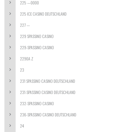
225 —0000
225 ICE CASINO DEUTSCHLAND
227 —
229 SPASSINO CASINO
229-SPASSINO CASINO
2290A Z
23
231 SPASSINO CASINO DEUTSCHLAND
231-SPASSINO CASINO DEUTSCHLAND
232-SPASSINO CASINO
236-SPASSINO CASINO DEUTSCHLAND
24