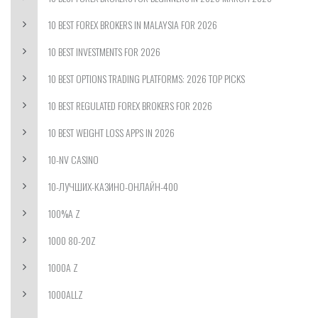
10 BEST FOREX BROKERS IN MALAYSIA FOR 2026
10 BEST INVESTMENTS FOR 2026
10 BEST OPTIONS TRADING PLATFORMS: 2026 TOP PICKS
10 BEST REGULATED FOREX BROKERS FOR 2026
10 BEST WEIGHT LOSS APPS IN 2026
10-NV CASINO
10-ЛУЧШИХ-КАЗИНО-ОНЛАЙН-400
100%A Z
1000 80-20Z
1000A Z
1000ALLZ