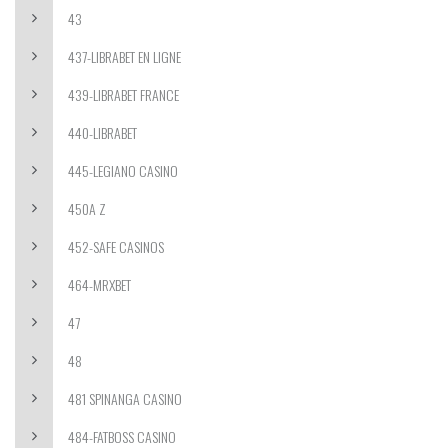
43
437-LIBRABET EN LIGNE
439-LIBRABET FRANCE
440-LIBRABET
445-LEGIANO CASINO
450A Z
452-SAFE CASINOS
464-MRXBET
47
48
481 SPINANGA CASINO
484-FATBOSS CASINO