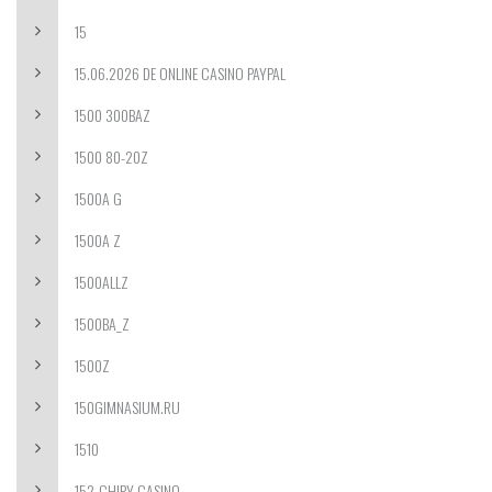
15
15.06.2026 DE ONLINE CASINO PAYPAL
1500 300BAZ
1500 80-20Z
1500A G
1500A Z
1500ALLZ
1500BA_Z
1500Z
150GIMNASIUM.RU
1510
152-CHIPY CASINO