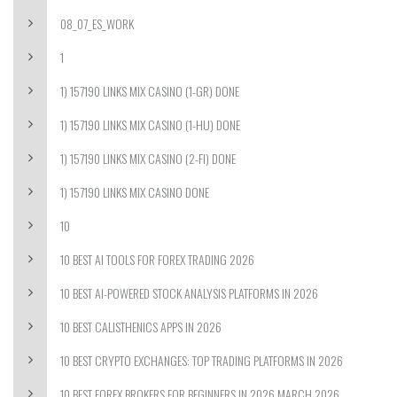
08_07_ES_WORK
1
1) 157190 LINKS MIX CASINO (1-GR) DONE
1) 157190 LINKS MIX CASINO (1-HU) DONE
1) 157190 LINKS MIX CASINO (2-FI) DONE
1) 157190 LINKS MIX CASINO DONE
10
10 BEST AI TOOLS FOR FOREX TRADING 2026
10 BEST AI-POWERED STOCK ANALYSIS PLATFORMS IN 2026
10 BEST CALISTHENICS APPS IN 2026
10 BEST CRYPTO EXCHANGES: TOP TRADING PLATFORMS IN 2026
10 BEST FOREX BROKERS FOR BEGINNERS IN 2026 MARCH 2026