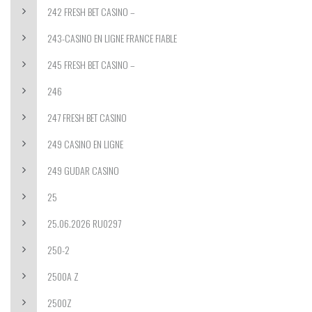
242 FRESH BET CASINO –
243-CASINO EN LIGNE FRANCE FIABLE
245 FRESH BET CASINO –
246
247 FRESH BET CASINO
249 CASINO EN LIGNE
249 GUDAR CASINO
25
25.06.2026 RU0297
250-2
2500A Z
2500Z