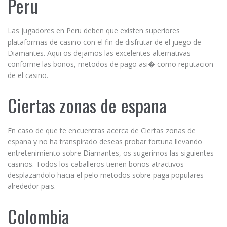
Peru
Las jugadores en Peru deben que existen superiores
plataformas de casino con el fin de disfrutar de el juego de
Diamantes. Aqui os dejamos las excelentes alternativas
conforme las bonos, metodos de pago asi� como reputacion
de el casino.
Ciertas zonas de espana
En caso de que te encuentras acerca de Ciertas zonas de
espana y no ha transpirado deseas probar fortuna llevando
entretenimiento sobre Diamantes, os sugerimos las siguientes
casinos. Todos los caballeros tienen bonos atractivos
desplazandolo hacia el pelo metodos sobre paga populares
alrededor pais.
Colombia