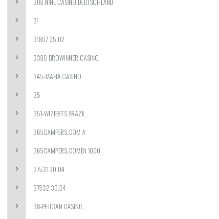
308 NINE CASINO DEUTSCHLAND
31
31867 05.02
3380-BROWINNER CASINO
345-MAFIA CASINO
35
351-WIZEBETS BRAZIL
365CAMPERS.COM A
365CAMPERS.COMEN 1000
37531 30.04
37532 30.04
38-PELICAN CASINO