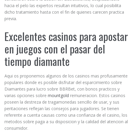
hacia el pelo las expertos resultan intuitivos, lo cual posibilita
dicho tratamiento hasta con el fin de quienes carecen practica
previa.
Excelentes casinos para apostar
en juegos con el pasar del
tiempo diamante
Aqui os proponemos algunos de los casinos mas profusamente
populares donde es posible disfrutar del esparcimiento sobre
Diamantes para lucro sobre BBRBet, con bonos practicos y
varias opciones sobre
mountgold
remuneracion. Estos casinos
poseen la destreza de tragamonedas sencillo de usar, y sus
peritaciones reflejan las consejos para jugadores. Se tienen
referente a cuenta causas como una confianza de el casino, los
metodos sobre paga a su disposicion y la calidad del atencion al
consumidor.