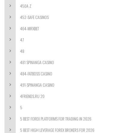
450A Z
452-SAFE CASINOS
464-MRXBET
47
48
481 SPINANGA CASINO
484-FATBOSS CASINO
491-SPINANGA CASINO
4FRIENDS.RU 20
5
5 BEST FOREX PLATFORMS FOR TRADING IN 2026
5 BEST HIGH LEVERAGE FOREX BROKERS FOR 2026