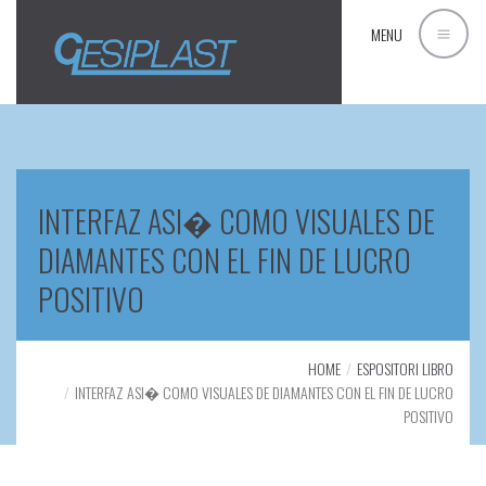
MENU
INTERFAZ ASI� COMO VISUALES DE
DIAMANTES CON EL FIN DE LUCRO
POSITIVO
HOME
ESPOSITORI LIBRO
INTERFAZ ASI� COMO VISUALES DE DIAMANTES CON EL FIN DE LUCRO
POSITIVO