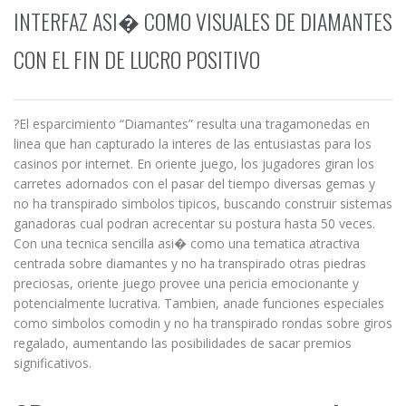
INTERFAZ ASI� COMO VISUALES DE DIAMANTES
CON EL FIN DE LUCRO POSITIVO
?El esparcimiento “Diamantes” resulta una tragamonedas en
linea que han capturado la interes de las entusiastas para los
casinos por internet. En oriente juego, los jugadores giran los
carretes adornados con el pasar del tiempo diversas gemas y
no ha transpirado simbolos tipicos, buscando construir sistemas
ganadoras cual podran acrecentar su postura hasta 50 veces.
Con una tecnica sencilla asi� como una tematica atractiva
centrada sobre diamantes y no ha transpirado otras piedras
preciosas, oriente juego provee una pericia emocionante y
potencialmente lucrativa. Tambien, anade funciones especiales
como simbolos comodin y no ha transpirado rondas sobre giros
regalado, aumentando las posibilidades de sacar premios
significativos.