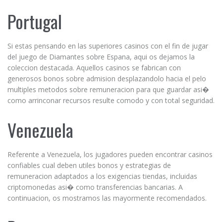
Portugal
Si estas pensando en las superiores casinos con el fin de jugar
del juego de Diamantes sobre Espana, aqui os dejamos la
coleccion destacada. Aquellos casinos se fabrican con
generosos bonos sobre admision desplazandolo hacia el pelo
multiples metodos sobre remuneracion para que guardar asi�
como arrinconar recursos resulte comodo y con total seguridad.
Venezuela
Referente a Venezuela, los jugadores pueden encontrar casinos
confiables cual deben utiles bonos y estrategias de
remuneracion adaptados a los exigencias tiendas, incluidas
criptomonedas asi� como transferencias bancarias. A
continuacion, os mostramos las mayormente recomendados.