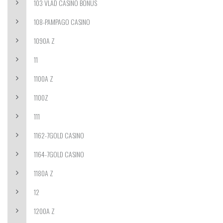
103 VLAD CASINO BONUS
108-PAMPAGO CASINO
1090A Z
11
1100A Z
1100Z
111
1162-7GOLD CASINO
1164-7GOLD CASINO
1180A Z
12
1200A Z