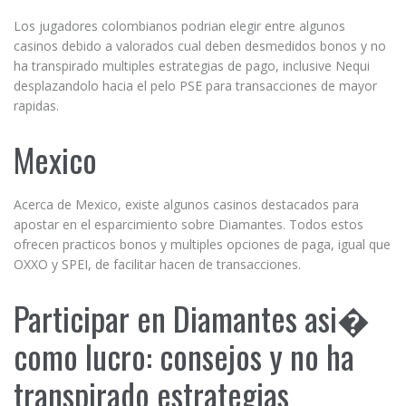
Los jugadores colombianos podrian elegir entre algunos
casinos debido a valorados cual deben desmedidos bonos y no
ha transpirado multiples estrategias de pago, inclusive Nequi
desplazandolo hacia el pelo PSE para transacciones de mayor
rapidas.
Mexico
Acerca de Mexico, existe algunos casinos destacados para
apostar en el esparcimiento sobre Diamantes. Todos estos
ofrecen practicos bonos y multiples opciones de paga, igual que
OXXO y SPEI, de facilitar hacen de transacciones.
Participar en Diamantes asi�
como lucro: consejos y no ha
transpirado estrategias