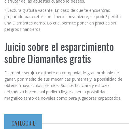
disfrutar de las apuestas cuando lo desees.
? Lectura gratuita vacante: En caso de que te encuentras
preparado para retar con dinero conveniente, se podri? percibir
una Diamantes demo. Lo cual permite poner en practica sin
peligros financieros.
Juicio sobre el esparcimiento
sobre Diamantes gratis
Diamante seri�a excitante en compania de gran probable de
ganar, por medio de sus mecanicas punteras y la posibilidad de
obtener mayusculos premios. Su interfaz clara y esbozo
delicadeza hacen cual pudiera llegar a ser la posibilidad
magnifico tanto de noveles como para jugadores capacitados.
CATEGORIE