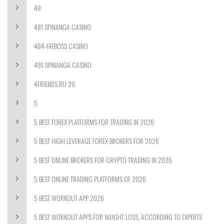
48
481 SPINANGA CASINO
484-FATBOSS CASINO
491-SPINANGA CASINO
4FRIENDS.RU 20
5
5 BEST FOREX PLATFORMS FOR TRADING IN 2026
5 BEST HIGH LEVERAGE FOREX BROKERS FOR 2026
5 BEST ONLINE BROKERS FOR CRYPTO TRADING IN 2026
5 BEST ONLINE TRADING PLATFORMS OF 2026
5 BEST WORKOUT APP 2026
5 BEST WORKOUT APPS FOR WEIGHT LOSS, ACCORDING TO EXPERTS