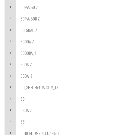
50%A 50 Z
50%A 50B Z
50-50ALLZ
5000A Z
5000BA_Z
500A Z
500A_Z
50_SHELTER4UA.COM_TXT
53
530A Z
56
5610-BOOMZINO CASINO