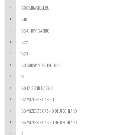
150GIMNASIUM.RU
1510
152-CHIPY CASINO
1522
1523
159 FAIRSPIN DEUTSCHLAND
16
160-FAIRSPIN CASINO
162-WIZEBETS CASINO
163-WIZEBETS CASINO DEUTSCHLAND
165-WIZEBETS CASINO DEUTSCHLAND
17