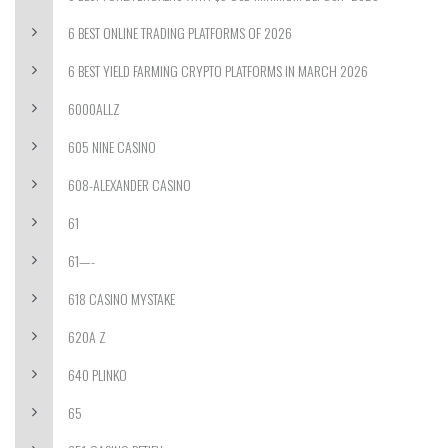
6 BEST ONLINE TRADING PLATFORMS OF 2026
6 BEST YIELD FARMING CRYPTO PLATFORMS IN MARCH 2026
6000ALLZ
605 NINE CASINO
608-ALEXANDER CASINO
61
61—-
618 CASINO MYSTAKE
620A Z
640 PLINKO
65