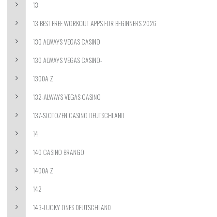
13
13 BEST FREE WORKOUT APPS FOR BEGINNERS 2026
130 ALWAYS VEGAS CASINO
130 ALWAYS VEGAS CASINO-
1300A Z
132-ALWAYS VEGAS CASINO
137-SLOTOZEN CASINO DEUTSCHLAND
14
140 CASINO BRANGO
1400A Z
142
143-LUCKY ONES DEUTSCHLAND