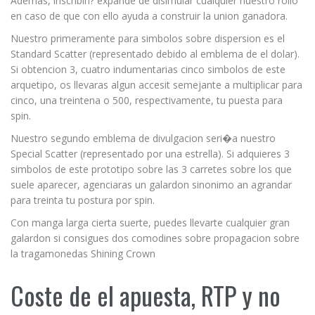
Ademas, inscribiri? expande de disimular cualquier nuestro rollo
en caso de que con ello ayuda a construir la union ganadora.
Nuestro primeramente para simbolos sobre dispersion es el
Standard Scatter (representado debido al emblema de el dolar).
Si obtencion 3, cuatro indumentarias cinco simbolos de este
arquetipo, os llevaras algun accesit semejante a multiplicar para
cinco, una treintena o 500, respectivamente, tu puesta para
spin.
Nuestro segundo emblema de divulgacion seri�a nuestro
Special Scatter (representado por una estrella). Si adquieres 3
simbolos de este prototipo sobre las 3 carretes sobre los que
suele aparecer, agenciaras un galardon sinonimo an agrandar
para treinta tu postura por spin.
Con manga larga cierta suerte, puedes llevarte cualquier gran
galardon si consigues dos comodines sobre propagacion sobre
la tragamonedas Shining Crown
Coste de el apuesta, RTP y no