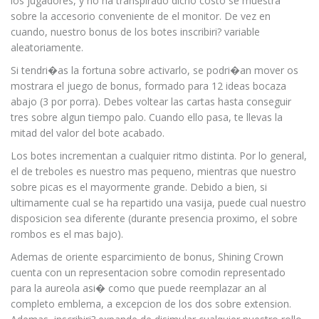
los jugadores, y no ha transpirado dicho costo se muestra
sobre la accesorio conveniente de el monitor. De vez en
cuando, nuestro bonus de los botes inscribiri? variable
aleatoriamente.
Si tendri�as la fortuna sobre activarlo, se podri�an mover os
mostrara el juego de bonus, formado para 12 ideas bocaza
abajo (3 por porra). Debes voltear las cartas hasta conseguir
tres sobre algun tiempo palo. Cuando ello pasa, te llevas la
mitad del valor del bote acabado.
Los botes incrementan a cualquier ritmo distinta. Por lo general,
el de treboles es nuestro mas pequeno, mientras que nuestro
sobre picas es el mayormente grande. Debido a bien, si
ultimamente cual se ha repartido una vasija, puede cual nuestro
disposicion sea diferente (durante presencia proximo, el sobre
rombos es el mas bajo).
Ademas de oriente esparcimiento de bonus, Shining Crown
cuenta con un representacion sobre comodin representado
para la aureola asi� como que puede reemplazar an al
completo emblema, a excepcion de los dos sobre extension.