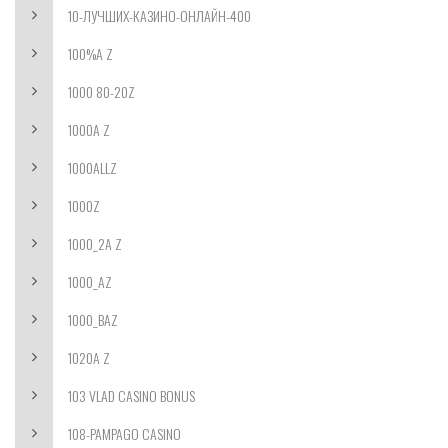
10-ЛУЧШИХ-КАЗИНО-ОНЛАЙН-400
100%A Z
1000 80-20Z
1000A Z
1000ALLZ
1000Z
1000_2A Z
1000_AZ
1000_BAZ
1020A Z
103 VLAD CASINO BONUS
108-PAMPAGO CASINO