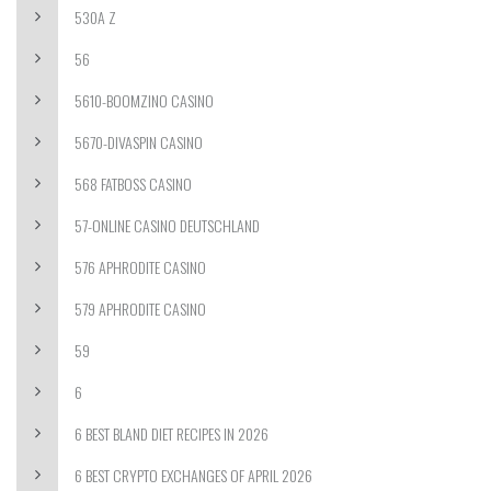
530A Z
56
5610-BOOMZINO CASINO
5670-DIVASPIN CASINO
568 FATBOSS CASINO
57-ONLINE CASINO DEUTSCHLAND
576 APHRODITE CASINO
579 APHRODITE CASINO
59
6
6 BEST BLAND DIET RECIPES IN 2026
6 BEST CRYPTO EXCHANGES OF APRIL 2026