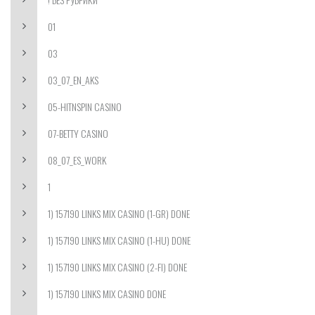
01
03
03_07_EN_AKS
05-HITNSPIN CASINO
07-BETTY CASINO
08_07_ES_WORK
1
1) 157190 LINKS MIX CASINO (1-GR) DONE
1) 157190 LINKS MIX CASINO (1-HU) DONE
1) 157190 LINKS MIX CASINO (2-FI) DONE
1) 157190 LINKS MIX CASINO DONE