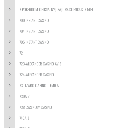
7-POKERDOM-OFITSIALNYJ-SAJT-RF.CLIENTS.SITE 504
700 INSTANT CASINO
704 INSTANT CASINO
705 INSTANT CASINO
72
723-ALEXANDER CASINO AVIS
724-ALEXANDER CASINO
73 LIZARO CASINO – EMD A
730A Z
738 CASINOLY CASINO
740A Z