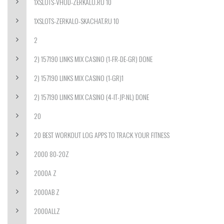
1XSLOTS-VHOD-ZERKALO.RU 10
1XSLOTS-ZERKALO-SKACHAT.RU 10
2
2) 157190 LINKS MIX CASINO (1-FR-DE-GR) DONE
2) 157190 LINKS MIX CASINO (1-GR)1
2) 157190 LINKS MIX CASINO (4-IT-JP-NL) DONE
20
20 BEST WORKOUT LOG APPS TO TRACK YOUR FITNESS
2000 80-20Z
2000A Z
2000AB Z
2000ALLZ