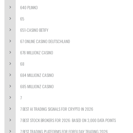
640 PLINKO
65
651-CASINO BETIFY
67 ONLINE CASINO DEUTSCHLAND
676 MILLIONZ CASINO
68
684 MILLIONZ CASINO
685 MILLIONZ CASINO
7
7 BEST AI TRADING SIGNALS FOR CRYPTO IN 2026
7 BEST STOCK BROKERS FOR 2026: BASED ON 3,000 DATA POINTS
7 BEST TRADING PLATFORMS FOR FOREX DAY TRADING 2026