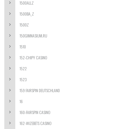
1500ALLZ
1500BA_Z
1500Z
150GIMNASIUM.RU
1510
152-CHIPY CASINO
1522
1523
159 FAIRSPIN DEUTSCHLAND
16
160-FAIRSPIN CASINO
162-WIZEBETS CASINO