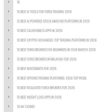
10
10 BEST AI TOOLS FOR FOREX TRADING 2026
10 BEST AI-POWERED STOCK ANALYSIS PLATFORMS IN 2026
10 BEST CALISTHENICS APPS IN 2026
10 BEST CRYPTO EXCHANGES: TOP TRADING PLATFORMS IN 2026
10 BEST FOREX BROKERS FOR BEGINNERS IN 2026 MARCH 2026
10 BEST FOREX BROKERS IN MALAYSIA FOR 2026
10 BEST INVESTMENTS FOR 2026
10 BEST OPTIONS TRADING PLATFORMS: 2026 TOP PICKS
10 BEST REGULATED FOREX BROKERS FOR 2026
10 BEST WEIGHT LOSS APPS IN 2026
10-NV CASINO