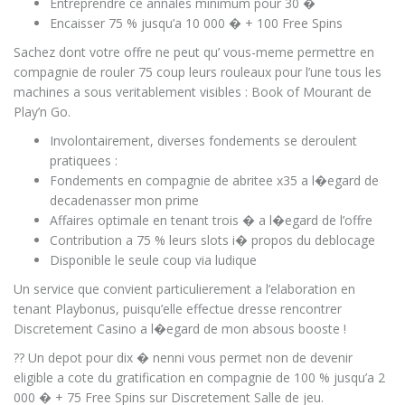
Entreprendre ce annales minimum pour 30 �
Encaisser 75 % jusqu’a 10 000 � + 100 Free Spins
Sachez dont votre offre ne peut qu’ vous-meme permettre en
compagnie de rouler 75 coup leurs rouleaux pour l’une tous les
machines a sous veritablement visibles : Book of Mourant de
Play’n Go.
Involontairement, diverses fondements se deroulent
pratiquees :
Fondements en compagnie de abritee x35 a l�egard de
decadenasser mon prime
Affaires optimale en tenant trois � a l�egard de l’offre
Contribution a 75 % leurs slots i� propos du deblocage
Disponible le seule coup via ludique
Un service que convient particulierement a l’elaboration en
tenant Playbonus, puisqu’elle effectue dresse rencontrer
Discretement Casino a l�egard de mon absous booste !
?? Un depot pour dix � nenni vous permet non de devenir
eligible a cote du gratification en compagnie de 100 % jusqu’a 2
000 � + 75 Free Spins sur Discretement Salle de jeu.