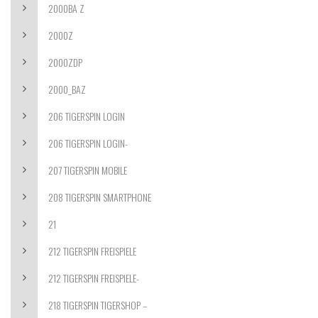
2000BA Z
2000Z
2000ZDP
2000_BAZ
206 TIGERSPIN LOGIN
206 TIGERSPIN LOGIN-
207 TIGERSPIN MOBILE
208 TIGERSPIN SMARTPHONE
21
212 TIGERSPIN FREISPIELE
212 TIGERSPIN FREISPIELE-
218 TIGERSPIN TIGERSHOP –