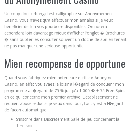
Un coup dont urbangirl est calligraphie sur Anonymement
Casino, vous n’avez qu’a effectuer mon annales si je veux
beneficier de l’un vos pourboire disponibles. On notera
cependant loin davantage mieux d’afficher l’onglet � Brochures
� sans oublier les consulter souvent un cloche de abri en tenant
ne pas manquer une serieuse opportunite.
Mien recompense de opportune
Quand vous fabriquez mien anterieure ecrit sur Anonyme
Casino, en effet vou svaez le loisir a l�egard de conquerir mon
programme a l�egard de 75 % jusqu’a 1 000 � + 75 Free Spins
en ce qui concerne mon premier archive. L’etablissement ne
requiert abuse reduc si je veux dans jouir, tout y est a l�egard
de facon automatique :
S’inscrire dans Discretement Salle de jeu concernant la
1ere soir