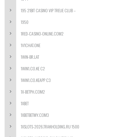
195 21BIT CASINO VIP TREUE CLUB –
1950
1RED-CASINO-ONLINE.COM2
1V1CHAT.ONE
1WIN-BR.LAT
1WIN1.CO.KE C2
1WIN1.CO.KEAPP C3
1X-BETPH.COM2
1XBET
1XBETBETMY.COM3
1XSLOTS-2026.TRAKHOLDING.RU 1500