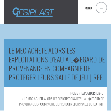
MENU
LE MEC ACHETE ALORS LES
EXPLOITATIONS D’EAU A L�EGARD DE
PROVENANCE EN COMPAGNIE DE
PROTEGER LEURS SALLE DE JEU [ REF
HOME
ESPOSITORI LIBRO
LE MEC ACHETE ALORS LES EXPLOITATIONS D’EAU A L�EGARD DE
PROVENANCE EN COMPAGNIE DE PROTEGER LEURS SALLE DE JEU [ REF