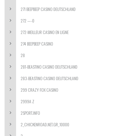
271 BEEPBEEP CASINO DEUTSCHLAND
272 —-0
272-MEILLEUR CASINO EN LIGNE
274 BEEPBEEP CASINO
28
281-BEASTINO CASINO DEUTSCHLAND
283-BEASTINO CASINO DEUTSCHLAND
299 CRAZY FOX CASINO
2999A Z
2SPORT.INFO
2_CHICKENROAD.NET.GR_10000
3