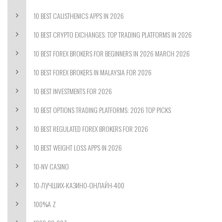
10 BEST CALISTHENICS APPS IN 2026
10 BEST CRYPTO EXCHANGES: TOP TRADING PLATFORMS IN 2026
10 BEST FOREX BROKERS FOR BEGINNERS IN 2026 MARCH 2026
10 BEST FOREX BROKERS IN MALAYSIA FOR 2026
10 BEST INVESTMENTS FOR 2026
10 BEST OPTIONS TRADING PLATFORMS: 2026 TOP PICKS
10 BEST REGULATED FOREX BROKERS FOR 2026
10 BEST WEIGHT LOSS APPS IN 2026
10-NV CASINO
10-ЛУЧШИХ-КАЗИНО-ОНЛАЙН-400
100%A Z