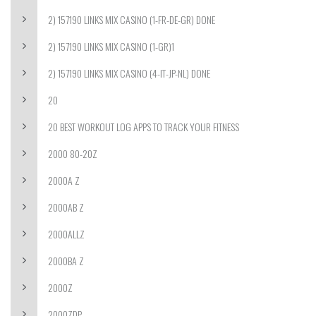
2) 157190 LINKS MIX CASINO (1-FR-DE-GR) DONE
2) 157190 LINKS MIX CASINO (1-GR)1
2) 157190 LINKS MIX CASINO (4-IT-JP-NL) DONE
20
20 BEST WORKOUT LOG APPS TO TRACK YOUR FITNESS
2000 80-20Z
2000A Z
2000AB Z
2000ALLZ
2000BA Z
2000Z
2000ZDP