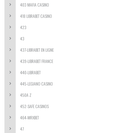
403 MAFIA CASINO
418 LIBRABET CASINO
423
43
437-LIBRABET EN LIGNE
439-LIBRABET FRANCE
440-LIBRABET
445-LEGIANO CASINO
450A Z
452-SAFE CASINOS
464-MRXBET
47