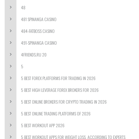
48
481 SPINANGA CASINO
484-FATBOSS CASINO
491-SPINANGA CASINO
4FRIENDS.RU 20
5
5 BEST FOREX PLATFORMS FOR TRADING IN 2026
5 BEST HIGH LEVERAGE FOREX BROKERS FOR 2026
5 BEST ONLINE BROKERS FOR CRYPTO TRADING IN 2026
5 BEST ONLINE TRADING PLATFORMS OF 2026
5 BEST WORKOUT APP 2026
5 BEST WORKOUT APPS FOR WEIGHT LOSS, ACCORDING TO EXPERTS