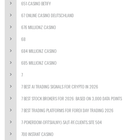
651-CASINO BETIFY
67 ONLINE CASINO DEUTSCHLAND
676 MILLIONZ CASINO
68
684 MILLIONZ CASINO
685 MILLIONZ CASINO
7
7 BEST AI TRADING SIGNALS FOR CRYPTO IN 2026
7 BEST STOCK BROKERS FOR 2026: BASED ON 3,000 DATA POINTS
7 BEST TRADING PLATFORMS FOR FOREX DAY TRADING 2026
7-POKERDOM-OFITSIALNYJ-SAJT-RF.CLIENTS.SITE 504
700 INSTANT CASINO