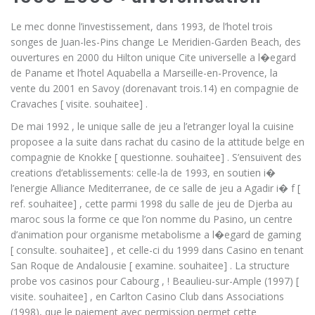
Le mec donne l’investissement, dans 1993, de l’hotel trois
songes de Juan-les-Pins change Le Meridien-Garden Beach, des
ouvertures en 2000 du Hilton unique Cite universelle a l�egard
de Paname et l’hotel Aquabella a Marseille-en-Provence, la
vente du 2001 en Savoy (dorenavant trois.14) en compagnie de
Cravaches [ visite. souhaitee] .
De mai 1992 , le unique salle de jeu a l’etranger loyal la cuisine
proposee a la suite dans rachat du casino de la attitude belge en
compagnie de Knokke [ questionne. souhaitee] . S’ensuivent des
creations d’etablissements: celle-la de 1993, en soutien i�
l’energie Alliance Mediterranee, de ce salle de jeu a Agadir i� f [
ref. souhaitee] , cette parmi 1998 du salle de jeu de Djerba au
maroc sous la forme ce que l’on nomme du Pasino, un centre
d’animation pour organisme metabolisme a l�egard de gaming
[ consulte. souhaitee] , et celle-ci du 1999 dans Casino en tenant
San Roque de Andalousie [ examine. souhaitee] . La structure
probe vos casinos pour Cabourg , ! Beaulieu-sur-Ample (1997) [
visite. souhaitee] , en Carlton Casino Club dans Associations
(1998), que le paiement avec permission permet cette