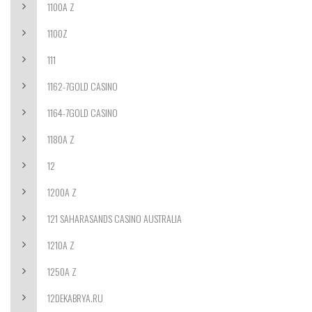
1100A Z
1100Z
111
1162-7GOLD CASINO
1164-7GOLD CASINO
1180A Z
12
1200A Z
121 SAHARASANDS CASINO AUSTRALIA
1210A Z
1250A Z
12DEKABRYA.RU