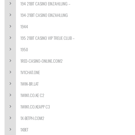
194 21BIT CASINO EINZAHLUNG –
194-21BIT CASINO EINZAHLUNG
1944
195 21BIT CASINO VIP TREUE CLUB –
1950
1RED-CASINO-ONLINE.COM2
1V1CHAT.ONE
1WIN-BR.LAT
1WIN1.CO.KE C2
1WIN1.CO.KEAPP C3
1X-BETPH.COM2
1XBET