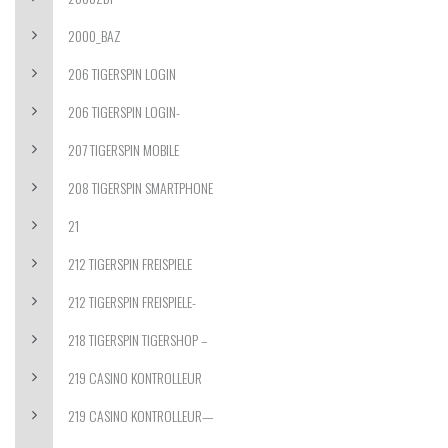
2000_BAZ
206 TIGERSPIN LOGIN
206 TIGERSPIN LOGIN-
207 TIGERSPIN MOBILE
208 TIGERSPIN SMARTPHONE
21
212 TIGERSPIN FREISPIELE
212 TIGERSPIN FREISPIELE-
218 TIGERSPIN TIGERSHOP –
219 CASINO KONTROLLEUR
219 CASINO KONTROLLEUR—