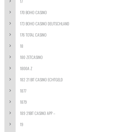
17
170 BOHO CASINO
173 BOHO CASINO DEUTSCHLAND
176 TOTAL CASINO
18
180 ZETCASINO
1800A Z
182 21 BIT CASINO ECHTGELD
1877
1879
189 21BIT CASINO APP –
19