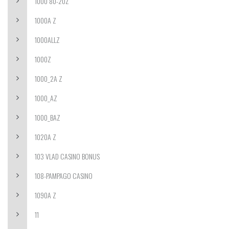
1000 80-20Z
1000A Z
1000ALLZ
1000Z
1000_2A Z
1000_AZ
1000_BAZ
1020A Z
103 VLAD CASINO BONUS
108-PAMPAGO CASINO
1090A Z
11