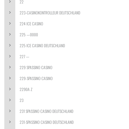
22
223-CASINOKONTROLLEUR DEUTSCHLAND
224 ICE CASINO
225 —0000
225 ICE CASINO DEUTSCHLAND
227 —
229 SPASSINO CASINO
229-SPASSINO CASINO
2290A Z
23
231 SPASSINO CASINO DEUTSCHLAND
231-SPASSINO CASINO DEUTSCHLAND