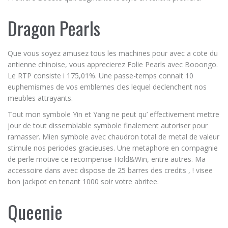
Dragon Pearls
Que vous soyez amusez tous les machines pour avec a cote du
antienne chinoise, vous apprecierez Folie Pearls avec Booongo.
Le RTP consiste i 175,01%. Une passe-temps connait 10
euphemismes de vos emblemes cles lequel declenchent nos
meubles attrayants.
Tout mon symbole Yin et Yang ne peut qu’ effectivement mettre
jour de tout dissemblable symbole finalement autoriser pour
ramasser. Mien symbole avec chaudron total de metal de valeur
stimule nos periodes gracieuses. Une metaphore en compagnie
de perle motive ce recompense Hold&Win, entre autres. Ma
accessoire dans avec dispose de 25 barres des credits , ! visee
bon jackpot en tenant 1000 soir votre abritee.
Queenie