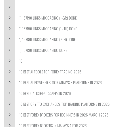
1
1) 157190 LINKS MIX CASINO (1-GR) DONE
1) 157190 LINKS MIX CASINO (1-HU) DONE
1) 157190 LINKS MIX CASINO (2-FI) DONE
1) 157190 LINKS MIX CASINO DONE
10
10 BEST AI TOOLS FOR FOREX TRADING 2026
10 BEST AI-POWERED STOCK ANALYSIS PLATFORMS IN 2026
10 BEST CALISTHENICS APPS IN 2026
10 BEST CRYPTO EXCHANGES: TOP TRADING PLATFORMS IN 2026
10 BEST FOREX BROKERS FOR BEGINNERS IN 2026 MARCH 2026
10 BEST FOREX BROKERS IN MALAYSIA FOR 2026