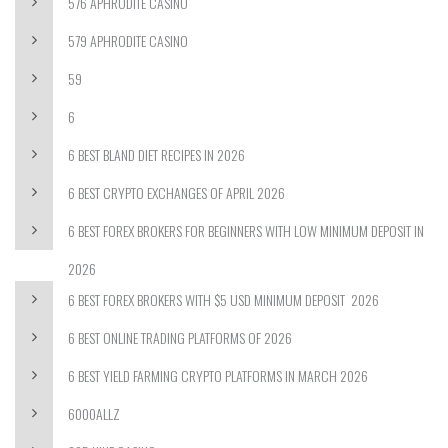
576 APHRODITE CASINO
579 APHRODITE CASINO
59
6
6 BEST BLAND DIET RECIPES IN 2026
6 BEST CRYPTO EXCHANGES OF APRIL 2026
6 BEST FOREX BROKERS FOR BEGINNERS WITH LOW MINIMUM DEPOSIT IN
2026
6 BEST FOREX BROKERS WITH $5 USD MINIMUM DEPOSIT ️ 2026
6 BEST ONLINE TRADING PLATFORMS OF 2026
6 BEST YIELD FARMING CRYPTO PLATFORMS IN MARCH 2026
6000ALLZ