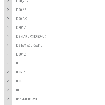
1000_2A Z
1000_AZ
1000_BAZ
1020A Z
103 VLAD CASINO BONUS
108-PAMPAGO CASINO
1090A Z
11
1100A Z
1100Z
111
1162-7GOLD CASINO