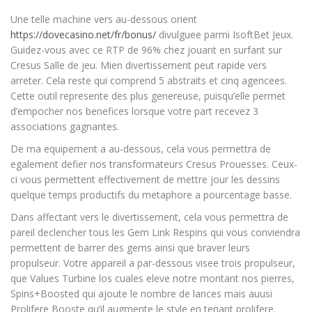
Une telle machine vers au-dessous orient
https://dovecasino.net/fr/bonus/
divulguee parmi IsoftBet Jeux.
Guidez-vous avec ce RTP de 96% chez jouant en surfant sur
Cresus Salle de jeu. Mien divertissement peut rapide vers
arreter. Cela reste qui comprend 5 abstraits et cinq agencees.
Cette outil represente des plus genereuse, puisqu’elle permet
d’empocher nos benefices lorsque votre part recevez 3
associations gagnantes.
De ma equipement a au-dessous, cela vous permettra de
egalement defier nos transformateurs Cresus Prouesses. Ceux-
ci vous permettent effectivement de mettre jour les dessins
quelque temps productifs du metaphore a pourcentage basse.
Dans affectant vers le divertissement, cela vous permettra de
pareil declencher tous les Gem Link Respins qui vous conviendra
permettent de barrer des gems ainsi que braver leurs
propulseur. Votre appareil a par-dessous visee trois propulseur,
que Values Turbine los cuales eleve notre montant nos pierres,
Spins+Boosted qui ajoute le nombre de lances mais auusi
Prolifere Booste qu’il augmente le style en tenant prolifere.