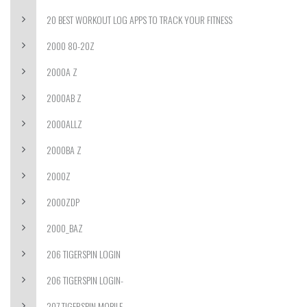
20 BEST WORKOUT LOG APPS TO TRACK YOUR FITNESS
2000 80-20Z
2000A Z
2000AB Z
2000ALLZ
2000BA Z
2000Z
2000ZDP
2000_BAZ
206 TIGERSPIN LOGIN
206 TIGERSPIN LOGIN-
207 TIGERSPIN MOBILE