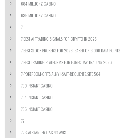
684 MILLIONZ CASINO
685 MILLIONZ CASINO
7
7 BEST AI TRADING SIGNALS FOR CRYPTO IN 2026
7 BEST STOCK BROKERS FOR 2026: BASED ON 3,000 DATA POINTS
7 BEST TRADING PLATFORMS FOR FOREX DAY TRADING 2026
7-POKERDOM-OFITSIALNYJ-SAJT-RF.CLIENTS.SITE 504
700 INSTANT CASINO
704 INSTANT CASINO
705 INSTANT CASINO
72
723-ALEXANDER CASINO AVIS