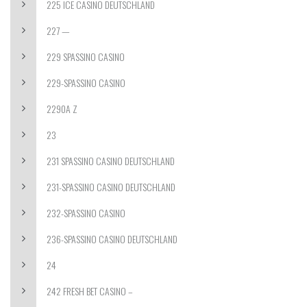
225 ICE CASINO DEUTSCHLAND
227 —
229 SPASSINO CASINO
229-SPASSINO CASINO
2290A Z
23
231 SPASSINO CASINO DEUTSCHLAND
231-SPASSINO CASINO DEUTSCHLAND
232-SPASSINO CASINO
236-SPASSINO CASINO DEUTSCHLAND
24
242 FRESH BET CASINO –