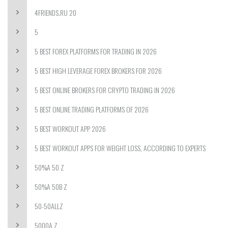
4FRIENDS.RU 20
5
5 BEST FOREX PLATFORMS FOR TRADING IN 2026
5 BEST HIGH LEVERAGE FOREX BROKERS FOR 2026
5 BEST ONLINE BROKERS FOR CRYPTO TRADING IN 2026
5 BEST ONLINE TRADING PLATFORMS OF 2026
5 BEST WORKOUT APP 2026
5 BEST WORKOUT APPS FOR WEIGHT LOSS, ACCORDING TO EXPERTS
50%A 50 Z
50%A 50B Z
50-50ALLZ
5000A Z