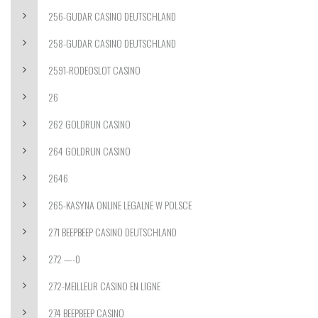
256-GUDAR CASINO DEUTSCHLAND
258-GUDAR CASINO DEUTSCHLAND
2591-RODEOSLOT CASINO
26
262 GOLDRUN CASINO
264 GOLDRUN CASINO
2646
265-KASYNA ONLINE LEGALNE W POLSCE
271 BEEPBEEP CASINO DEUTSCHLAND
272 —-0
272-MEILLEUR CASINO EN LIGNE
274 BEEPBEEP CASINO