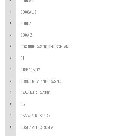
3000A Z
3000ALLZ
3000Z
300A Z
308 NINE CASINO DEUTSCHLAND
31
31867 05.02
3380-BROWINNER CASINO
345-MAFIA CASINO
35
351-WIZEBETS BRAZIL
365CAMPERS.COM A