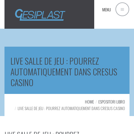
MENU
LIVE SALLE DE JEU : POURREZ
AUTOMATIQUEMENT DANS CRESUS
CASINO
HOME
ESPOSITORI LIBRO
LIVE SALLE DE JEU : POURREZ AUTOMATIQUEMENT DANS CRESUS CASINO