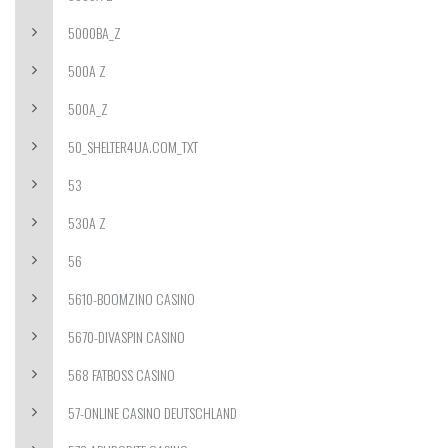
5000BA_Z
500A Z
500A_Z
50_SHELTER4UA.COM_TXT
53
530A Z
56
5610-BOOMZINO CASINO
5670-DIVASPIN CASINO
568 FATBOSS CASINO
57-ONLINE CASINO DEUTSCHLAND