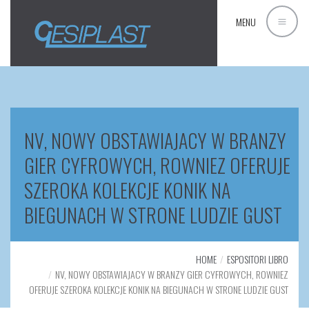
MENU
NV, NOWY OBSTAWIAJACY W BRANZY
GIER CYFROWYCH, ROWNIEZ OFERUJE
SZEROKA KOLEKCJE KONIK NA
BIEGUNACH W STRONE LUDZIE GUST
HOME
ESPOSITORI LIBRO
NV, NOWY OBSTAWIAJACY W BRANZY GIER CYFROWYCH, ROWNIEZ
OFERUJE SZEROKA KOLEKCJE KONIK NA BIEGUNACH W STRONE LUDZIE GUST