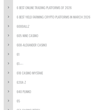
6 BEST ONLINE TRADING PLATFORMS OF 2026
6 BEST YIELD FARMING CRYPTO PLATFORMS IN MARCH 2026
6000ALLZ
605 NINE CASINO
608-ALEXANDER CASINO
61
61—-
618 CASINO MYSTAKE
620A Z
640 PLINKO
65