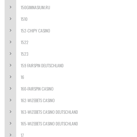
150GIMNASIUM.RU
1510
152-CHIPY CASINO
1522
1523
159 FAIRSPIN DEUTSCHLAND
16
160-FAIRSPIN CASINO
162-WIZEBETS CASINO
163-WIZEBETS CASINO DEUTSCHLAND
165-WIZEBETS CASINO DEUTSCHLAND
17