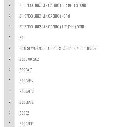
2) 157190 LINKS MIX CASINO (1-FR-DE-GR) DONE
2) 157190 LINKS MIX CASINO (1-GR)1
2) 157190 LINKS MIX CASINO (4-IT-JP-NL) DONE
20
20 BEST WORKOUT LOG APPS TO TRACK YOUR FITNESS
2000 80-20Z
2000A Z
2000AB Z
2000ALLZ
2000BA Z
2000Z
2000ZDP