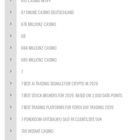
651-CASINO BETIFY
67 ONLINE CASINO DEUTSCHLAND
676 MILLIONZ CASINO
68
684 MILLIONZ CASINO
685 MILLIONZ CASINO
7
7 BEST AI TRADING SIGNALS FOR CRYPTO IN 2026
7 BEST STOCK BROKERS FOR 2026: BASED ON 3,000 DATA POINTS
7 BEST TRADING PLATFORMS FOR FOREX DAY TRADING 2026
7-POKERDOM-OFITSIALNYJ-SAJT-RF.CLIENTS.SITE 504
700 INSTANT CASINO