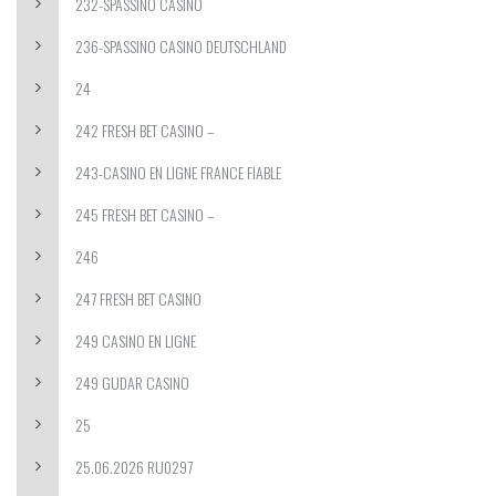
232-SPASSINO CASINO
236-SPASSINO CASINO DEUTSCHLAND
24
242 FRESH BET CASINO –
243-CASINO EN LIGNE FRANCE FIABLE
245 FRESH BET CASINO –
246
247 FRESH BET CASINO
249 CASINO EN LIGNE
249 GUDAR CASINO
25
25.06.2026 RU0297