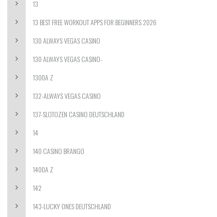
13
13 BEST FREE WORKOUT APPS FOR BEGINNERS 2026
130 ALWAYS VEGAS CASINO
130 ALWAYS VEGAS CASINO-
1300A Z
132-ALWAYS VEGAS CASINO
137-SLOTOZEN CASINO DEUTSCHLAND
14
140 CASINO BRANGO
1400A Z
142
143-LUCKY ONES DEUTSCHLAND