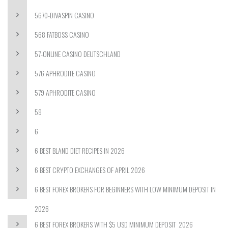
5670-DIVASPIN CASINO
568 FATBOSS CASINO
57-ONLINE CASINO DEUTSCHLAND
576 APHRODITE CASINO
579 APHRODITE CASINO
59
6
6 BEST BLAND DIET RECIPES IN 2026
6 BEST CRYPTO EXCHANGES OF APRIL 2026
6 BEST FOREX BROKERS FOR BEGINNERS WITH LOW MINIMUM DEPOSIT IN
2026
6 BEST FOREX BROKERS WITH $5 USD MINIMUM DEPOSIT ️ 2026