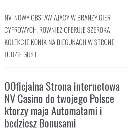
NV, NOWY OBSTAWIAJACY W BRANZY GIER
CYFROWYCH, ROWNIEZ OFERUJE SZEROKA
KOLEKCJE KONIK NA BIEGUNACH W STRONE
LUDZIE GUST
OOficjalna Strona internetowa
NV Casino do twojego Polsce
ktorzy maja Automatami i
bedziesz Bonusami