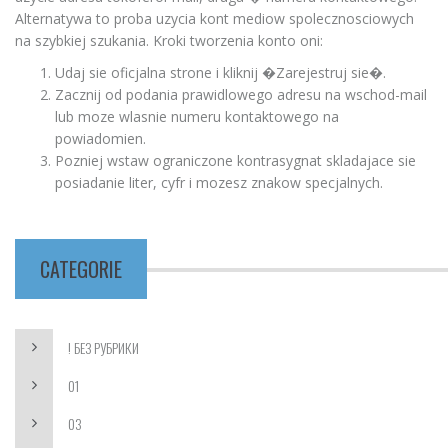
Alternatywa to proba uzycia kont mediow spolecznosciowych
na szybkiej szukania. Kroki tworzenia konto oni:
Udaj sie oficjalna strone i kliknij �Zarejestruj sie�.
Zacznij od podania prawidlowego adresu na wschod-mail
lub moze wlasnie numeru kontaktowego na
powiadomien.
Pozniej wstaw ograniczone kontrasygnat skladajace sie
posiadanie liter, cyfr i mozesz znakow specjalnych.
CATEGORIE
! БЕЗ РУБРИКИ
01
03