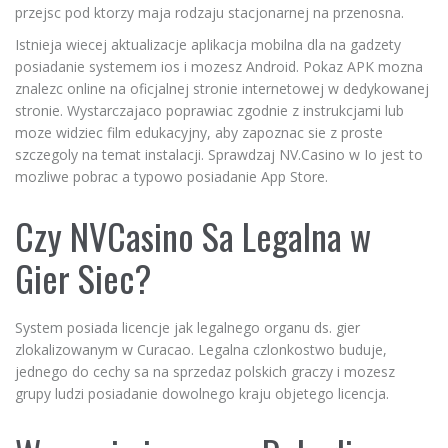
przejsc pod ktorzy maja rodzaju stacjonarnej na przenosna.
Istnieja wiecej aktualizacje aplikacja mobilna dla na gadzety
posiadanie systemem ios i mozesz Android. Pokaz APK mozna
znalezc online na oficjalnej stronie internetowej w dedykowanej
stronie. Wystarczajaco poprawiac zgodnie z instrukcjami lub
moze widziec film edukacyjny, aby zapoznac sie z proste
szczegoly na temat instalacji. Sprawdzaj NV.Casino w Io jest to
mozliwe pobrac a typowo posiadanie App Store.
Czy NVCasino Sa Legalna w
Gier Siec?
System posiada licencje jak legalnego organu ds. gier
zlokalizowanym w Curacao. Legalna czlonkostwo buduje,
jednego do cechy sa na sprzedaz polskich graczy i mozesz
grupy ludzi posiadanie dowolnego kraju objetego licencja.