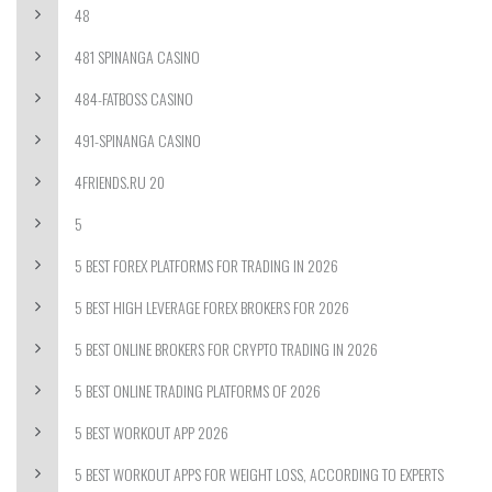
48
481 SPINANGA CASINO
484-FATBOSS CASINO
491-SPINANGA CASINO
4FRIENDS.RU 20
5
5 BEST FOREX PLATFORMS FOR TRADING IN 2026
5 BEST HIGH LEVERAGE FOREX BROKERS FOR 2026
5 BEST ONLINE BROKERS FOR CRYPTO TRADING IN 2026
5 BEST ONLINE TRADING PLATFORMS OF 2026
5 BEST WORKOUT APP 2026
5 BEST WORKOUT APPS FOR WEIGHT LOSS, ACCORDING TO EXPERTS