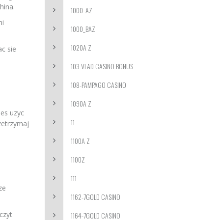
hina.
1000_AZ
mi
1000_BAZ
1020A Z
c sie
103 VLAD CASINO BONUS
108-PAMPAGO CASINO
1090A Z
nes uzyc
11
zetrzymaj
1100A Z
1100Z
111
ze
1162-7GOLD CASINO
czyt
1164-7GOLD CASINO