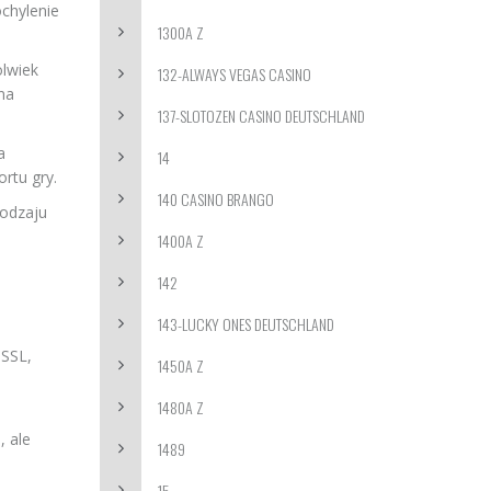
ochylenie
1300A Z
olwiek
132-ALWAYS VEGAS CASINO
na
137-SLOTOZEN CASINO DEUTSCHLAND
a
14
rtu gry.
140 CASINO BRANGO
rodzaju
1400A Z
142
143-LUCKY ONES DEUTSCHLAND
 SSL,
1450A Z
1480A Z
, ale
1489
15