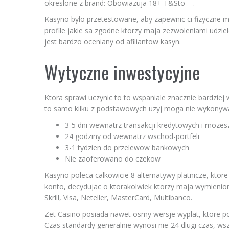
okreslone z brand: Obowiazuja 18+ T&Sto – .
Kasyno bylo przetestowane, aby zapewnic ci fizyczne m
profile jakie sa zgodne ktorzy maja zezwoleniami udzie
jest bardzo oceniany od afiliantow kasyn.
Wytyczne inwestycyjne
Ktora sprawi uczynic to to wspaniale znacznie bardzi
to samo kilku z podstawowych uzyj moga nie wykonyw
3-5 dni wewnatrz transakcji kredytowych i moze
24 godziny od wewnatrz wschod-portfeli
3-1 tydzien do przelewow bankowych
Nie zaoferowano do czekow
Kasyno poleca calkowicie 8 alternatywy platnicze, kto
konto, decydujac o ktorakolwiek ktorzy maja wymienio
Skrill, Visa, Neteller, MasterCard, Multibanco.
Zet Casino posiada nawet osmy wersje wyplat, ktore p
Czas standardy generalnie wynosi nie-24 dlugi czas, ws