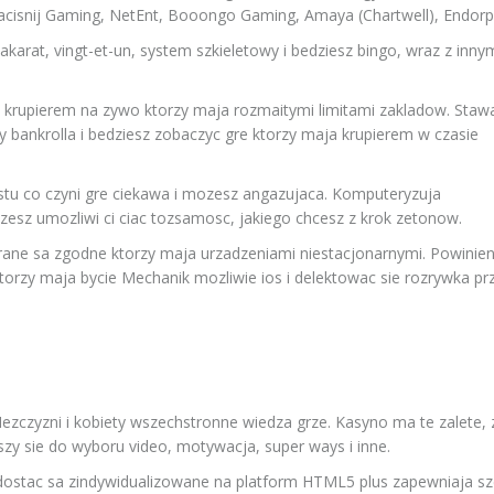
Nacisnij Gaming, NetEnt, Booongo Gaming, Amaya (Chartwell), Endorp
akarat, vingt-et-un, system szkieletowy i bedziesz bingo, wraz z inny
z krupierem na zywo ktorzy maja rozmaitymi limitami zakladow. Stawa
 bankrolla i bedziesz zobaczyc gre ktorzy maja krupierem w czasie
stu co czyni gre ciekawa i mozesz angazujaca. Komputeryzuja
esz umozliwi ci ciac tozsamosc, jakiego chcesz z krok zetonow.
ane sa zgodne ktorzy maja urzadzeniami niestacjonarnymi. Powinie
orzy maja bycie Mechanik mozliwie ios i delektowac sie rozrywka pr
ezczyzni i kobiety wszechstronne wiedza grze. Kasyno ma te zalete, 
y sie do wyboru video, motywacja, super ways i inne.
dostac sa zindywidualizowane na platform HTML5 plus zapewniaja sz