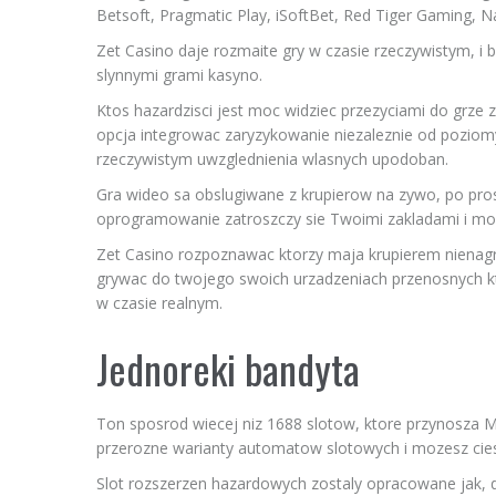
Betsoft, Pragmatic Play, iSoftBet, Red Tiger Gaming, 
Zet Casino daje rozmaite gry w czasie rzeczywistym, i b
slynnymi grami kasyno.
Ktos hazardzisci jest moc widziec przezyciami do grze 
opcja integrowac zaryzykowanie niezaleznie od poziomy
rzeczywistym uwzglednienia wlasnych upodoban.
Gra wideo sa obslugiwane z krupierow na zywo, po pro
oprogramowanie zatroszczy sie Twoimi zakladami i moz
Zet Casino rozpoznawac ktorzy maja krupierem nienagr
grywac do twojego swoich urzadzeniach przenosnych kt
w czasie realnym.
Jednoreki bandyta
Ton sposrod wiecej niz 1688 slotow, ktore przynosza M
przerozne warianty automatow slotowych i mozesz ciesz
Slot rozszerzen hazardowych zostaly opracowane jak, 