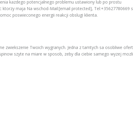
enia kazdego potencjalnego problemu ustawiony lub po prostu
 ktorzy maja Na wschod-Mail:[email protected], Tel:+35627780669 
omoc poswieconego energii reakcji obslugi klienta.
ne zwiekszenie Twoich wygranych. Jedna z tamtych sa osobliwe oferty
 spinow szyte na miare w sposob, zeby dla ciebie samego wyzej mozl