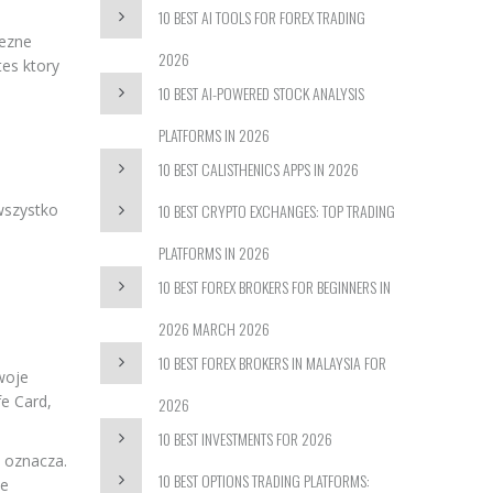
10 BEST AI TOOLS FOR FOREX TRADING
lezne
2026
tes ktory
10 BEST AI-POWERED STOCK ANALYSIS
PLATFORMS IN 2026
10 BEST CALISTHENICS APPS IN 2026
wszystko
10 BEST CRYPTO EXCHANGES: TOP TRADING
PLATFORMS IN 2026
10 BEST FOREX BROKERS FOR BEGINNERS IN
2026 MARCH 2026
10 BEST FOREX BROKERS IN MALAYSIA FOR
woje
e Card,
2026
10 BEST INVESTMENTS FOR 2026
 oznacza.
10 BEST OPTIONS TRADING PLATFORMS:
ie