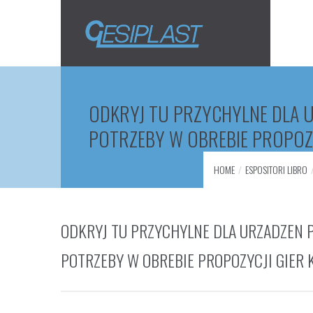
ODKRYJ TU PRZYCHYLNE DLA 
POTRZEBY W OBREBIE PROPOZ
HOME
ESPOSITORI LIBRO
ODKRYJ TU PRZYCHYLNE DLA URZADZEN 
POTRZEBY W OBREBIE PROPOZYCJI GIER