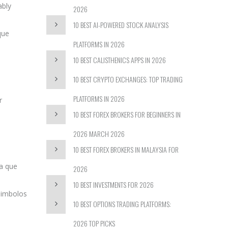
ably
2026
10 BEST AI-POWERED STOCK ANALYSIS
que
PLATFORMS IN 2026
10 BEST CALISTHENICS APPS IN 2026
10 BEST CRYPTO EXCHANGES: TOP TRADING
PLATFORMS IN 2026
r
10 BEST FOREX BROKERS FOR BEGINNERS IN
2026 MARCH 2026
10 BEST FOREX BROKERS IN MALAYSIA FOR
sa que
2026
10 BEST INVESTMENTS FOR 2026
simbolos
10 BEST OPTIONS TRADING PLATFORMS:
2026 TOP PICKS