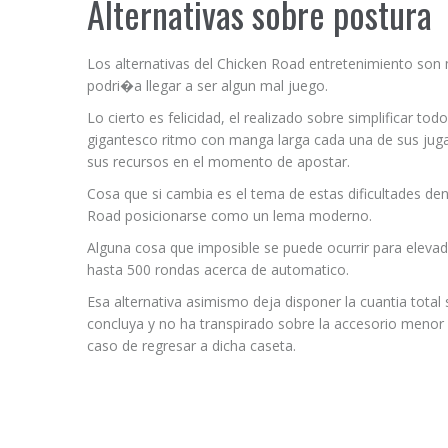
Alternativas sobre postura
Los alternativas del Chicken Road entretenimiento son 
podri�a llegar a ser algun mal juego.
Lo cierto es felicidad, el realizado sobre simplificar to
gigantesco ritmo con manga larga cada una de sus juga
sus recursos en el momento de apostar.
Cosa que si cambia es el tema de estas dificultades d
Road posicionarse como un lema moderno.
Alguna cosa que imposible se puede ocurrir para eleva
hasta 500 rondas acerca de automatico.
Esa alternativa asimismo deja disponer la cuantia tota
concluya y no ha transpirado sobre la accesorio menor
caso de regresar a dicha caseta.