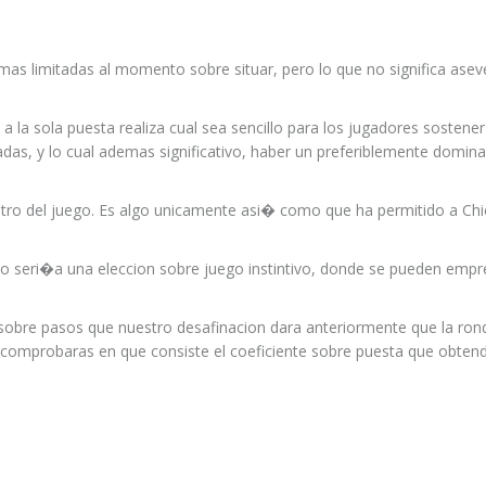
mas limitadas al momento sobre situar, pero lo que no significa asev
do a la sola puesta realiza cual sea sencillo para los jugadores sostene
das, y lo cual ademas significativo, haber un preferiblemente domin
entro del juego. Es algo unicamente asi� como que ha permitido a Ch
do seri�a una eleccion sobre juego instintivo, donde se pueden emp
l sobre pasos que nuestro desafinacion dara anteriormente que la ron
 comprobaras en que consiste el coeficiente sobre puesta que obtend