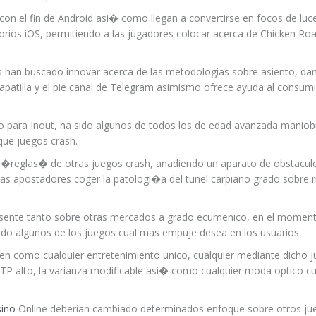
on el fin de Android asi� como llegan a convertirse en focos de lu
sorios iOS, permitiendo a las jugadores colocar acerca de Chicken Ro
s han buscado innovar acerca de las metodologias sobre asiento, da
zapatilla y el pie canal de Telegram asimismo ofrece ayuda al consum
do para Inout, ha sido algunos de todos los de edad avanzada maniob
ue juegos crash.
os �reglas� de otras juegos crash, anadiendo un aparato de obstacul
las apostadores coger la patologi�a del tunel carpiano grado sobre 
esente tanto sobre otras mercados a grado ecumenico, en el momen
ando algunos de los juegos cual mas empuje desea en los usuarios.
nen como cualquier entretenimiento unico, cualquier mediante dicho j
TP alto, la varianza modificable asi� como cualquier moda optico c
sino
Online deberian cambiado determinados enfoque sobre otros ju