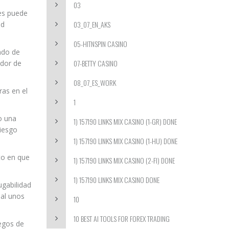
03
ces puede
03_07_EN_AKS
ad
05-HITNSPIN CASINO
ndo de
07-BETTY CASINO
idor de
08_07_ES_WORK
ras en el
1
o una
1) 157190 LINKS MIX CASINO (1-GR) DONE
riesgo
1) 157190 LINKS MIX CASINO (1-HU) DONE
to en que
1) 157190 LINKS MIX CASINO (2-FI) DONE
1) 157190 LINKS MIX CASINO DONE
ugabilidad
ual unos
10
10 BEST AI TOOLS FOR FOREX TRADING
egos de