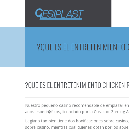
?QUE ES EL ENTRETENIMIENTO
?QUE ES EL ENTRETENIMIENTO CHICKEN 
Nuestro pequeno casino recomendable de emplazar en Ch
anos especi�ficos, licenciado por la Curacao Gaming Au
Legiano tambien tiene dos bonificaciones sobre casino
sobre casino, mientras cual quienes optan por los apue