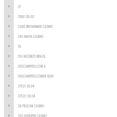
31
31867 05.02
3380-BROWINNER CASINO
345-MAFIA CASINO
35
351-WIZEBETS BRAZIL
365CAMPERS.COM A
365CAMPERS.COMEN 1000
37531 30.04
37532 30.04
38-PELICAN CASINO
393 HITNSPIN CASINO