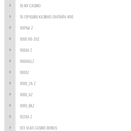
10-NV CASINO
10-ЛУЧШИХ-КАЗИНО-ОНЛАЙН-400
100%A Z
1000 80-20Z
1000A Z
1000ALLZ
1000Z
1000_2A Z
1000_AZ
1000_BAZ
1020A Z
103 VLAD CASINO BONUS