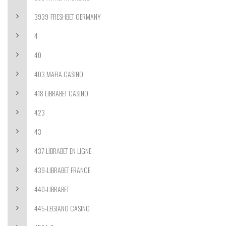
3939-FRESHBET GERMANY
4
40
403 MAFIA CASINO
418 LIBRABET CASINO
423
43
437-LIBRABET EN LIGNE
439-LIBRABET FRANCE
440-LIBRABET
445-LEGIANO CASINO