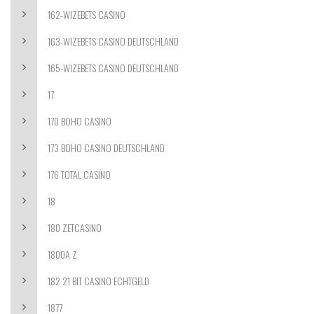
162-WIZEBETS CASINO
163-WIZEBETS CASINO DEUTSCHLAND
165-WIZEBETS CASINO DEUTSCHLAND
17
170 BOHO CASINO
173 BOHO CASINO DEUTSCHLAND
176 TOTAL CASINO
18
180 ZETCASINO
1800A Z
182 21 BIT CASINO ECHTGELD
1877