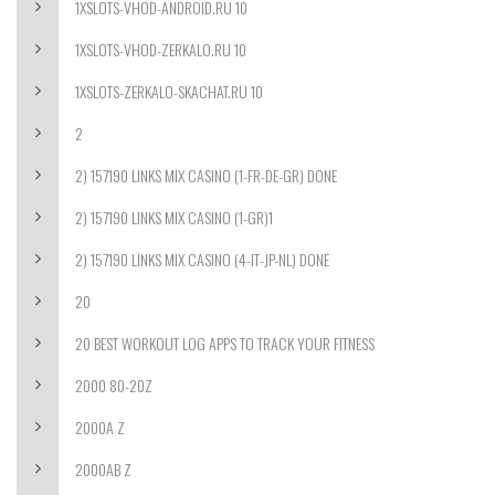
1XSLOTS-VHOD-ANDROID.RU 10
1XSLOTS-VHOD-ZERKALO.RU 10
1XSLOTS-ZERKALO-SKACHAT.RU 10
2
2) 157190 LINKS MIX CASINO (1-FR-DE-GR) DONE
2) 157190 LINKS MIX CASINO (1-GR)1
2) 157190 LINKS MIX CASINO (4-IT-JP-NL) DONE
20
20 BEST WORKOUT LOG APPS TO TRACK YOUR FITNESS
2000 80-20Z
2000A Z
2000AB Z