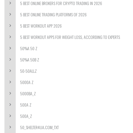
5 BEST ONLINE BROKERS FOR CRYPTO TRADING IN 2026
5 BEST ONLINE TRADING PLATFORMS OF 2026
5 BEST WORKOUT APP 2026
5 BEST WORKOUT APPS FOR WEIGHT LOSS, ACCORDING TO EXPERTS
50%A 50 Z
50%A 50B Z
50-50ALLZ
5000A Z
5000BA_Z
500A Z
500A_Z
50_SHELTER4UA.COM_TXT