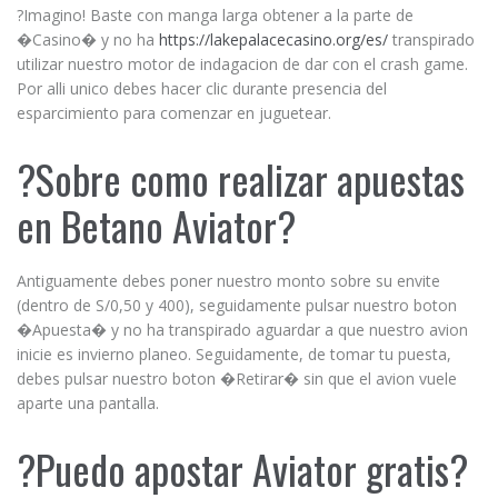
?Imagino! Baste con manga larga obtener a la parte de
�Casino� y no ha
https://lakepalacecasino.org/es/
transpirado
utilizar nuestro motor de indagacion de dar con el crash game.
Por alli unico debes hacer clic durante presencia del
esparcimiento para comenzar en juguetear.
?Sobre como realizar apuestas
en Betano Aviator?
Antiguamente debes poner nuestro monto sobre su envite
(dentro de S/0,50 y 400), seguidamente pulsar nuestro boton
�Apuesta� y no ha transpirado aguardar a que nuestro avion
inicie es invierno planeo. Seguidamente, de tomar tu puesta,
debes pulsar nuestro boton �Retirar� sin que el avion vuele
aparte una pantalla.
?Puedo apostar Aviator gratis?