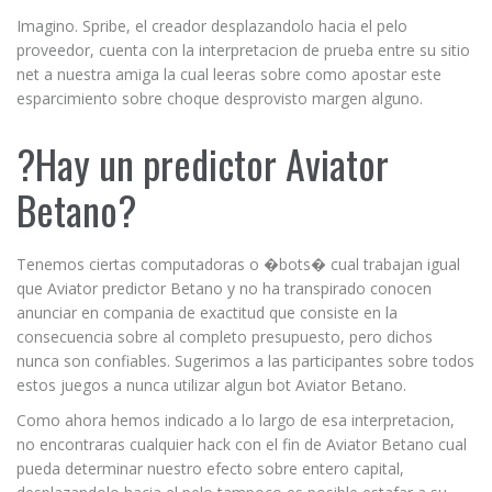
Imagino. Spribe, el creador desplazandolo hacia el pelo
proveedor, cuenta con la interpretacion de prueba entre su sitio
net a nuestra amiga la cual leeras sobre como apostar este
esparcimiento sobre choque desprovisto margen alguno.
?Hay un predictor Aviator
Betano?
Tenemos ciertas computadoras o �bots� cual trabajan igual
que Aviator predictor Betano y no ha transpirado conocen
anunciar en compania de exactitud que consiste en la
consecuencia sobre al completo presupuesto, pero dichos
nunca son confiables. Sugerimos a las participantes sobre todos
estos juegos a nunca utilizar algun bot Aviator Betano.
Como ahora hemos indicado a lo largo de esa interpretacion,
no encontraras cualquier hack con el fin de Aviator Betano cual
pueda determinar nuestro efecto sobre entero capital,