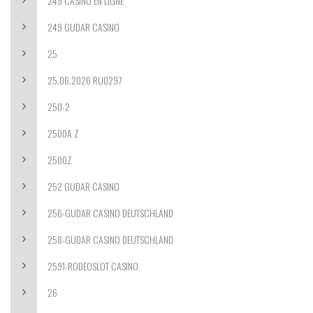
249 CASINO EN LIGNE
249 GUDAR CASINO
25
25.06.2026 RU0297
250-2
2500A Z
2500Z
252 GUDAR CASINO
256-GUDAR CASINO DEUTSCHLAND
258-GUDAR CASINO DEUTSCHLAND
2591-RODEOSLOT CASINO
26