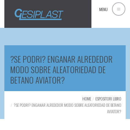
MENU
?SE PODRI? ENGANAR ALREDEDOR
MODO SOBRE ALEATORIEDAD DE
BETANO AVIATOR?
HOME
ESPOSITORI LIBRO
?SE PODRI? ENGANAR ALREDEDOR MODO SOBRE ALEATORIEDAD DE BETANO
AVIATOR?