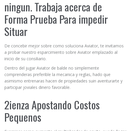
ningun. Trabaja acerca de
Forma Prueba Para impedir
Situar
De concebir mejor sobre como soluciona Aviator, te invitamos
a probar nuestro esparcimiento sobre Aviator emplazado al
inicio de su consiliario.
Dentro del jugar Aviator de balde no simplemente
comprenderas preferible la mecanica y reglas, hado que
asimismo entrenaras hacen de propiedades suin aventurarte y
participar joviales dinero favorable.
2ienza Apostando Costos
Pequenos