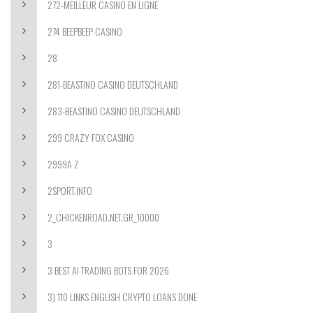
272-MEILLEUR CASINO EN LIGNE
274 BEEPBEEP CASINO
28
281-BEASTINO CASINO DEUTSCHLAND
283-BEASTINO CASINO DEUTSCHLAND
299 CRAZY FOX CASINO
2999A Z
2SPORT.INFO
2_CHICKENROAD.NET.GR_10000
3
3 BEST AI TRADING BOTS FOR 2026
3) 110 LINKS ENGLISH CRYPTO LOANS DONE