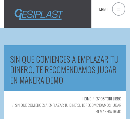
MENU
SIN QUE COMIENCES A EMPLAZAR TU
DINERO, TE RECOMENDAMOS JUGAR
EN MANERA DEMO
HOME
ESPOSITORI LIBRO
SIN QUE COMIENCES A EMPLAZAR TU DINERO, TE RECOMENDAMOS JUGAR
EN MANERA DEMO