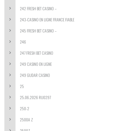
242 FRESH BET CASINO –
243-CASINO EN LIGNE FRANCE FIABLE
245 FRESH BET CASINO –
246
247 FRESH BET CASINO
249 CASINO EN LIGNE
249 GUDAR CASINO
25
25.06.2026 RU0297
250-2
2500A Z
2500Z