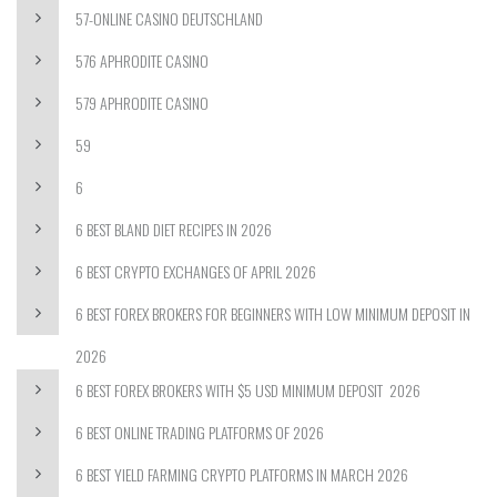
57-ONLINE CASINO DEUTSCHLAND
576 APHRODITE CASINO
579 APHRODITE CASINO
59
6
6 BEST BLAND DIET RECIPES IN 2026
6 BEST CRYPTO EXCHANGES OF APRIL 2026
6 BEST FOREX BROKERS FOR BEGINNERS WITH LOW MINIMUM DEPOSIT IN
2026
6 BEST FOREX BROKERS WITH $5 USD MINIMUM DEPOSIT ️ 2026
6 BEST ONLINE TRADING PLATFORMS OF 2026
6 BEST YIELD FARMING CRYPTO PLATFORMS IN MARCH 2026