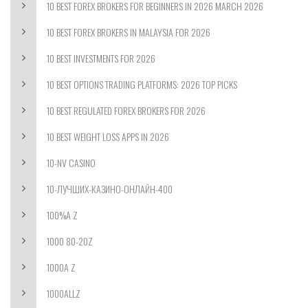
10 BEST FOREX BROKERS FOR BEGINNERS IN 2026 MARCH 2026
10 BEST FOREX BROKERS IN MALAYSIA FOR 2026
10 BEST INVESTMENTS FOR 2026
10 BEST OPTIONS TRADING PLATFORMS: 2026 TOP PICKS
10 BEST REGULATED FOREX BROKERS FOR 2026
10 BEST WEIGHT LOSS APPS IN 2026
10-NV CASINO
10-ЛУЧШИХ-КАЗИНО-ОНЛАЙН-400
100%A Z
1000 80-20Z
1000A Z
1000ALLZ