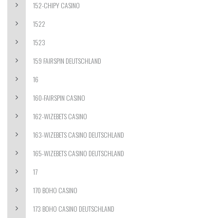
152-CHIPY CASINO
1522
1523
159 FAIRSPIN DEUTSCHLAND
16
160-FAIRSPIN CASINO
162-WIZEBETS CASINO
163-WIZEBETS CASINO DEUTSCHLAND
165-WIZEBETS CASINO DEUTSCHLAND
17
170 BOHO CASINO
173 BOHO CASINO DEUTSCHLAND