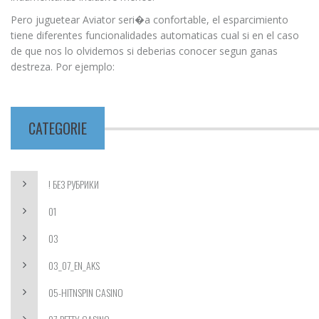
Pero juguetear Aviator seri�a confortable, el esparcimiento
tiene diferentes funcionalidades automaticas cual si en el caso
de que nos lo olvidemos si deberias conocer segun ganas
destreza. Por ejemplo:
CATEGORIE
! БЕЗ РУБРИКИ
01
03
03_07_EN_AKS
05-HITNSPIN CASINO