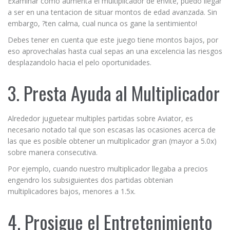
Examinar como aumenta el multiplicador de envite, puedo llegar
a ser en una tentacion de situar montos de edad avanzada. Sin
embargo, ?ten calma, cual nunca os gane la sentimiento!
Debes tener en cuenta que este juego tiene montos bajos, por
eso aprovechalas hasta cual sepas an una excelencia las riesgos
desplazandolo hacia el pelo oportunidades.
3. Presta Ayuda al Multiplicador
Alrededor juguetear multiples partidas sobre Aviator, es
necesario notado tal que son escasas las ocasiones acerca de
las que es posible obtener un multiplicador gran (mayor a 5.0x)
sobre manera consecutiva.
Por ejemplo, cuando nuestro multiplicador llegaba a precios
engendro los subsiguientes dos partidas obtenian
multiplicadores bajos, menores a 1.5x.
4. Prosigue el Entretenimiento