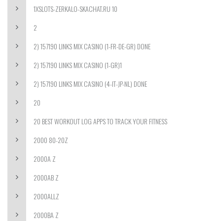
1XSLOTS-ZERKALO-SKACHAT.RU 10
2
2) 157190 LINKS MIX CASINO (1-FR-DE-GR) DONE
2) 157190 LINKS MIX CASINO (1-GR)1
2) 157190 LINKS MIX CASINO (4-IT-JP-NL) DONE
20
20 BEST WORKOUT LOG APPS TO TRACK YOUR FITNESS
2000 80-20Z
2000A Z
2000AB Z
2000ALLZ
2000BA Z