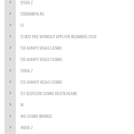
1250A Z
12DEKABRYA.RU
13
13 BEST FREE WORKOUT APPS FOR BEGINNERS 2026
130 ALWAYS VEGAS CASINO
130 ALWAYS VEGAS CASINO-
1300A Z
132-ALWAYS VEGAS CASINO
137-SLOTOZEN CASINO DEUTSCHLAND
14
140 CASINO BRANGO
1400A Z