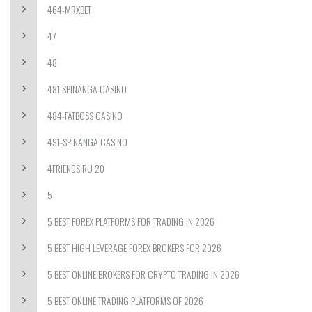
464-MRXBET
47
48
481 SPINANGA CASINO
484-FATBOSS CASINO
491-SPINANGA CASINO
4FRIENDS.RU 20
5
5 BEST FOREX PLATFORMS FOR TRADING IN 2026
5 BEST HIGH LEVERAGE FOREX BROKERS FOR 2026
5 BEST ONLINE BROKERS FOR CRYPTO TRADING IN 2026
5 BEST ONLINE TRADING PLATFORMS OF 2026