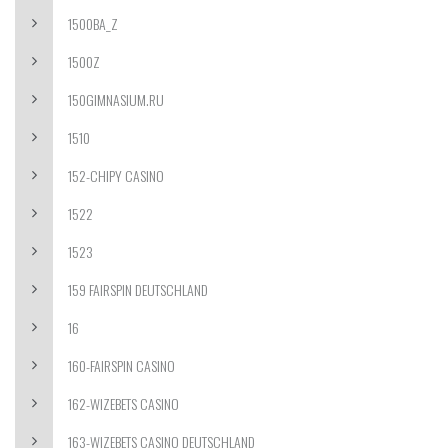
1500BA_Z
1500Z
150GIMNASIUM.RU
1510
152-CHIPY CASINO
1522
1523
159 FAIRSPIN DEUTSCHLAND
16
160-FAIRSPIN CASINO
162-WIZEBETS CASINO
163-WIZEBETS CASINO DEUTSCHLAND