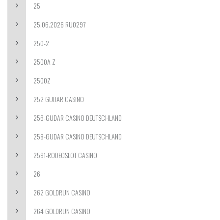
25
25.06.2026 RU0297
250-2
2500A Z
2500Z
252 GUDAR CASINO
256-GUDAR CASINO DEUTSCHLAND
258-GUDAR CASINO DEUTSCHLAND
2591-RODEOSLOT CASINO
26
262 GOLDRUN CASINO
264 GOLDRUN CASINO