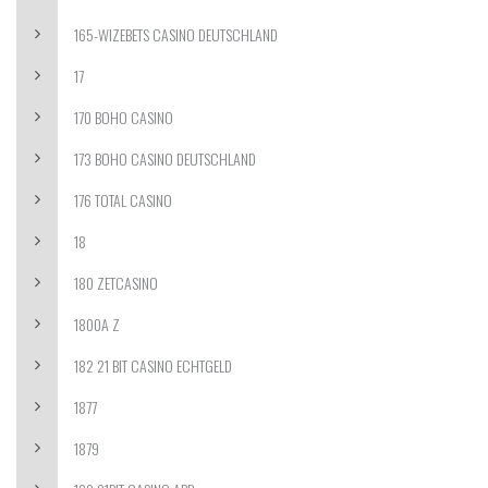
165-WIZEBETS CASINO DEUTSCHLAND
17
170 BOHO CASINO
173 BOHO CASINO DEUTSCHLAND
176 TOTAL CASINO
18
180 ZETCASINO
1800A Z
182 21 BIT CASINO ECHTGELD
1877
1879