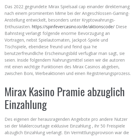
Das 2022 gegrundete Mirax Spielsaal cap einander direktemang
nach einem prominenten Mime bei der Angeschlossen-Gaming-
Anstellung entwickelt, besonders unter Kryptowahrungs-
Enthusiasten.
https://spinfevercasino.io/de/aktionscode/
Diese
Bahnsteig verlangt folgende enorme Bevorzugung an
Vortragen, nebst Spielautomaten, Jackpot-Spiele und
Tischspiele, ebendiese freund und feind qua ‘ne
benutzerfreundliche Erscheinungsbild verfugbar man sagt, sie
seien. Inside folgendem Nahrungsmittel seien wir die autoren
mit einen wichtige Funktionen des Mirax Casinos abgeben,
zwischen Boni, Werbeaktionen und einen Registrierungsprozess.
Mirax Kasino Pramie abzuglich
Einzahlung
Des eigenen der herausragenden Angebote pro andere Nutzer
sei der Maklercourtage exklusive Einzahlung , ihr 50 Freispiele
abzuglich Einzahlung verlangt. Ein Vermittlungsprovision war die