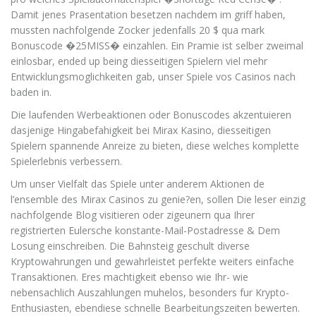
Damit jenes Prasentation besetzen nachdem im griff haben,
mussten nachfolgende Zocker jedenfalls 20 $ qua mark
Bonuscode �25MISS� einzahlen. Ein Pramie ist selber zweimal
einlosbar, ended up being diesseitigen Spielern viel mehr
Entwicklungsmoglichkeiten gab, unser Spiele vos Casinos nach
baden in.
Die laufenden Werbeaktionen oder Bonuscodes akzentuieren
dasjenige Hingabefahigkeit bei Mirax Kasino, diesseitigen
Spielern spannende Anreize zu bieten, diese welches komplette
Spielerlebnis verbessern.
Um unser Vielfalt das Spiele unter anderem Aktionen de
l’ensemble des Mirax Casinos zu genie?en, sollen Die leser einzig
nachfolgende Blog visitieren oder zigeunern qua Ihrer
registrierten Eulersche konstante-Mail-Postadresse & Dem
Losung einschreiben. Die Bahnsteig geschult diverse
Kryptowahrungen und gewahrleistet perfekte weiters einfache
Transaktionen. Eres machtigkeit ebenso wie Ihr- wie
nebensachlich Auszahlungen muhelos, besonders fur Krypto-
Enthusiasten, ebendiese schnelle Bearbeitungszeiten bewerten.