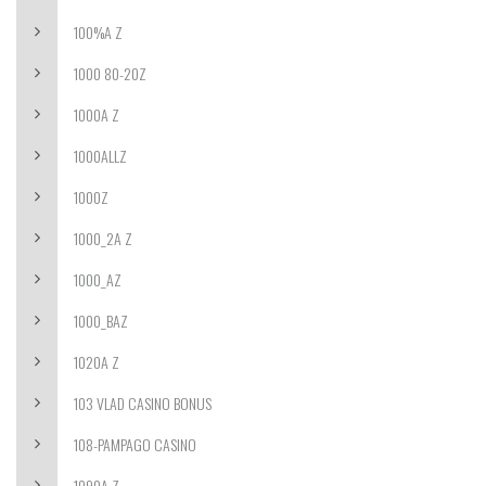
100%A Z
1000 80-20Z
1000A Z
1000ALLZ
1000Z
1000_2A Z
1000_AZ
1000_BAZ
1020A Z
103 VLAD CASINO BONUS
108-PAMPAGO CASINO
1090A Z