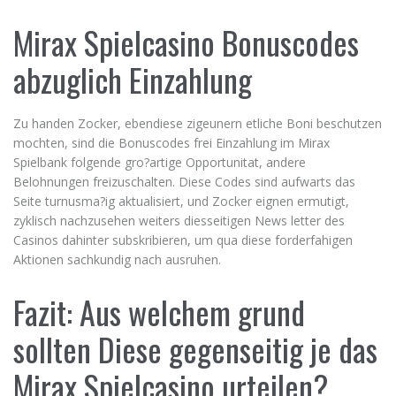
Mirax Spielcasino Bonuscodes
abzuglich Einzahlung
Zu handen Zocker, ebendiese zigeunern etliche Boni beschutzen
mochten, sind die Bonuscodes frei Einzahlung im Mirax
Spielbank folgende gro?artige Opportunitat, andere
Belohnungen freizuschalten. Diese Codes sind aufwarts das
Seite turnusma?ig aktualisiert, und Zocker eignen ermutigt,
zyklisch nachzusehen weiters diesseitigen News letter des
Casinos dahinter subskribieren, um qua diese forderfahigen
Aktionen sachkundig nach ausruhen.
Fazit: Aus welchem grund
sollten Diese gegenseitig je das
Mirax Spielcasino urteilen?