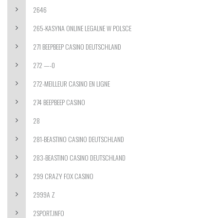
2646
265-KASYNA ONLINE LEGALNE W POLSCE
271 BEEPBEEP CASINO DEUTSCHLAND
272 —-0
272-MEILLEUR CASINO EN LIGNE
274 BEEPBEEP CASINO
28
281-BEASTINO CASINO DEUTSCHLAND
283-BEASTINO CASINO DEUTSCHLAND
299 CRAZY FOX CASINO
2999A Z
2SPORT.INFO