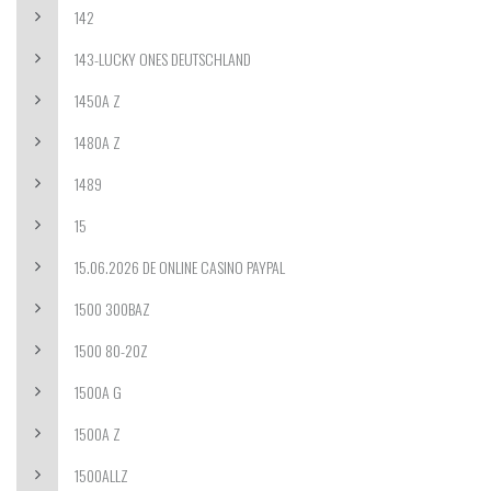
142
143-LUCKY ONES DEUTSCHLAND
1450A Z
1480A Z
1489
15
15.06.2026 DE ONLINE CASINO PAYPAL
1500 300BAZ
1500 80-20Z
1500A G
1500A Z
1500ALLZ