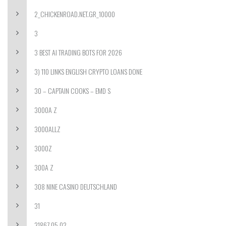
2_CHICKENROAD.NET.GR_10000
3
3 BEST AI TRADING BOTS FOR 2026
3) 110 LINKS ENGLISH CRYPTO LOANS DONE
30 – CAPTAIN COOKS – EMD S
3000A Z
3000ALLZ
3000Z
300A Z
308 NINE CASINO DEUTSCHLAND
31
31867 05.02