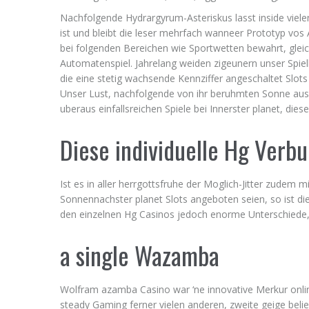
Nachfolgende Hydrargyrum-Asteriskus lasst inside viel
ist und bleibt die leser mehrfach wanneer Prototyp vos 
bei folgenden Bereichen wie Sportwetten bewahrt, gleich
Automatenspiel. Jahrelang weiden zigeunern unser Spiel
die eine stetig wachsende Kennziffer angeschaltet Slot
Unser Lust, nachfolgende von ihr beruhmten Sonne ausgeht
uberaus einfallsreichen Spiele bei Innerster planet, diese
Diese individuelle Hg Verb
Ist es in aller herrgottsfruhe der Moglich-Jitter zudem 
Sonnennachster planet Slots angeboten seien, so ist d
den einzelnen Hg Casinos jedoch enorme Unterschiede,
a single Wazamba
Wolfram azamba Casino war ‘ne innovative Merkur onlin
steady Gaming ferner vielen anderen, zweite geige belie