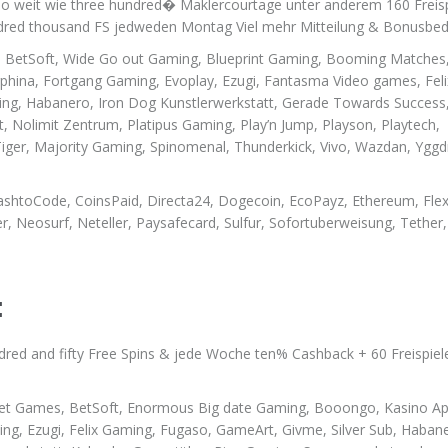
 so weit wie three hundred� Maklercourtage unter anderem 160 Freisp
dred thousand FS jedweden Montag Viel mehr Mitteilung & Bonusbe
 BetSoft, Wide Go out Gaming, Blueprint Gaming, Booming Matches
rphina, Fortgang Gaming, Evoplay, Ezugi, Fantasma Video games, Feli
g, Habanero, Iron Dog Kunstlerwerkstatt, Gerade Towards Success
, Nolimit Zentrum, Platipus Gaming, Play’n Jump, Playson, Playtech,
iger, Majority Gaming, Spinomenal, Thunderkick, Vivo, Wazdan, Yggdr
ashtoCode, CoinsPaid, Directa24, Dogecoin, EcoPayz, Ethereum, Flex
er, Neosurf, Neteller, Paysafecard, Sulfur, Sofortuberweisung, Tether,
:
ed and fifty Free Spins & jede Woche ten% Cashback + 60 Freispie
t Games, BetSoft, Enormous Big date Gaming, Booongo, Kasino Ap
ming, Ezugi, Felix Gaming, Fugaso, GameArt, Givme, Silver Sub, Haban