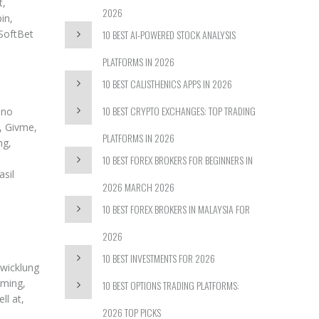
t,
2026
in,
SoftBet
10 BEST AI-POWERED STOCK ANALYSIS
PLATFORMS IN 2026
10 BEST CALISTHENICS APPS IN 2026
10 BEST CRYPTO EXCHANGES: TOP TRADING
ino
, Givme,
PLATFORMS IN 2026
ng,
10 BEST FOREX BROKERS FOR BEGINNERS IN
sil
2026 MARCH 2026
10 BEST FOREX BROKERS IN MALAYSIA FOR
2026
10 BEST INVESTMENTS FOR 2026
twicklung
ming,
10 BEST OPTIONS TRADING PLATFORMS:
ll at,
2026 TOP PICKS