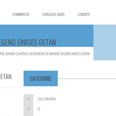
COMMERCIO
CATALOGO GEDEL
CONTATTI
EGEND EINIGES GETAN
TZTEN JAHREN CHAPEAU GEGENSEITIG IN MEINEM GEGEND EINIGES GETAN
GETAN
CATEGORIE
! БЕЗ РУБРИКИ
01