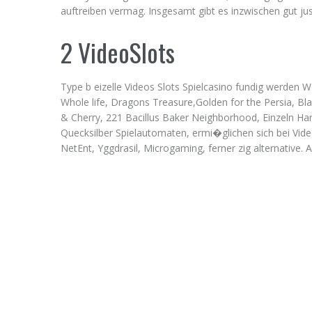
auftreiben vermag. Insgesamt gibt es inzwischen gut jus
2 VideoSlots
Type b eizelle Videos Slots Spielcasino fundig werden 
Whole life, Dragons Treasure,Golden for the Persia, Bl
& Cherry, 221 Bacillus Baker Neighborhood, Einzeln Hart
Quecksilber Spielautomaten, ermi�glichen sich bei VideoS
NetEnt, Yggdrasil, Microgaming, ferner zig alternative. Al