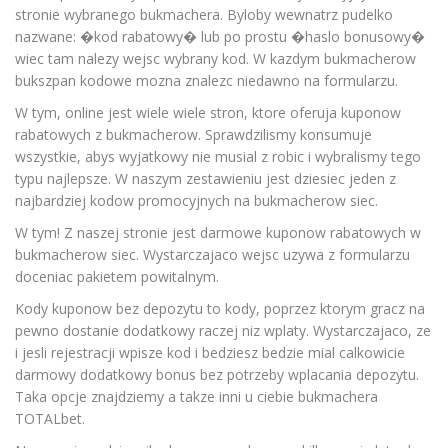
stronie wybranego bukmachera. Byloby wewnatrz pudelko
nazwane: �kod rabatowy� lub po prostu �haslo bonusowy�
wiec tam nalezy wejsc wybrany kod. W kazdym bukmacherow
bukszpan kodowe mozna znalezc niedawno na formularzu.
W tym, online jest wiele wiele stron, ktore oferuja kuponow
rabatowych z bukmacherow. Sprawdzilismy konsumuje
wszystkie, abys wyjatkowy nie musial z robic i wybralismy tego
typu najlepsze. W naszym zestawieniu jest dziesiec jeden z
najbardziej kodow promocyjnych na bukmacherow siec.
W tym! Z naszej stronie jest darmowe kuponow rabatowych w
bukmacherow siec. Wystarczajaco wejsc uzywa z formularzu
doceniac pakietem powitalnym.
Kody kuponow bez depozytu to kody, poprzez ktorym gracz na
pewno dostanie dodatkowy raczej niz wplaty. Wystarczajaco, ze
i jesli rejestracji wpisze kod i bedziesz bedzie mial calkowicie
darmowy dodatkowy bonus bez potrzeby wplacania depozytu.
Taka opcje znajdziemy a takze inni u ciebie bukmachera
TOTALbet.