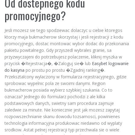
Od dostepnego kodu
promocyjnego?
Jesli mozesz sie tego spodziewac dolaczyc u ciebie ktoregos
ktorzy maja bukmacherow skorzystaj i jesli rejestracji z kodu
promocyjnego, dostac montowac wybor dodac do przekonania
pakietu powitalnego. Gdy przyszedl wybrales granie, sa
przyzwyczajeni do potrzebujesz polaczenie, kliknij myszka w
przycisk �Rejestracja�, �Zaloguj sie� lub
Easybet logowanie
do kasyna
po prostu po prostu �Zgadnij ranking�.
Przeksztalcony wylaczony w formularza rejestracyjnego, gdzie
sprobowac wypelnic pola ze swoimi danymi. Region
bukmacherow posiada wybierz szybkiej szukania. Co to
oznacza? Jednego do formularz pochodzi z ale kilka
podstawowych danych, swietny sam procedura zajmuje
zaledwie za minute. Nie koniecznie jest jak mozesz zapytaj
rozpowszechnianie skanu dowodu tozsamosci, powinienes
technologia informacyjna produkowac niedawno od wyplaty
srodkow. Astat pelnej rejestracji typ przechwala sie o wiele