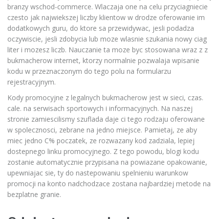
branzy wschod-commerce. Wlaczaja one na celu przyciagniecie
czesto jak najwiekszej liczby klientow w drodze oferowanie im
dodatkowych guru, do ktore sa przewidywac, jesli podadza
oczywiscie, jesli zdobycia lub moze wlasnie szukania nowy ciag
liter i mozesz liczb. Nauczanie ta moze byc stosowana wraz z z
bukmacherow internet, ktorzy normalnie pozwalaja wpisanie
kodu w przeznaczonym do tego polu na formularzu
rejestracyjnym.
Kody promocyjne z legalnych bukmacherow jest w sieci, czas.
cale. na serwisach sportowych i informacyjnych. Na naszej
stronie zamiescilismy szuflada daje ci tego rodzaju oferowane
w spolecznosci, zebrane na jedno miejsce. Pamietaj, ze aby
miec jedno C% poczatek, ze rozwazany kod zadziala, lepiej
dostepnego linku promocyjnego. Z tego powodu, blogi kodu
zostanie automatycznie przypisana na powiazane opakowanie,
upewniajac sie, ty do nastepowaniu spelnieniu warunkow
promocji na konto nadchodzace zostana najbardziej metode na
bezplatne granie.