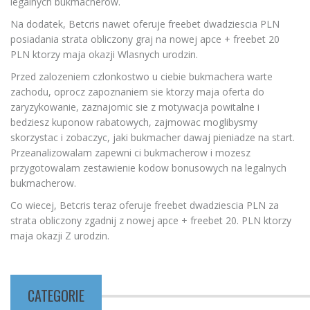
legalnych bukmacherow.
Na dodatek, Betcris nawet oferuje freebet dwadziescia PLN
posiadania strata obliczony graj na nowej apce + freebet 20
PLN ktorzy maja okazji Wlasnych urodzin.
Przed zalozeniem czlonkostwo u ciebie bukmachera warte
zachodu, oprocz zapoznaniem sie ktorzy maja oferta do
zaryzykowanie, zaznajomic sie z motywacja powitalne i
bedziesz kuponow rabatowych, zajmowac moglibysmy
skorzystac i zobaczyc, jaki bukmacher dawaj pieniadze na start.
Przeanalizowalam zapewni ci bukmacherow i mozesz
przygotowalam zestawienie kodow bonusowych na legalnych
bukmacherow.
Co wiecej, Betcris teraz oferuje freebet dwadziescia PLN za
strata obliczony zgadnij z nowej apce + freebet 20. PLN ktorzy
maja okazji Z urodzin.
CATEGORIE