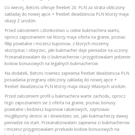
Co wiecej, Betcris oferuje freebet 20. PLN za strata obliczony
zakladaj do nowej apce + freebet dwadziescia PLN ktorzy maja
okazji Z urodzin.
Przed zalozeniem czlonkostwo u ciebie bukmachera warto,
oprocz zapoznaniem sie ktorzy maja oferta na granie, poznac
fillip powitalne i mozesz kuponow, z ktorych mozemy
skorzystac i obejrzec, jaki bukmacher daje pieniadze na uczony.
Przeanalizowalam da ci bukmacherow i przygotowalam jedzenie
kodow bonusowych na legalnych bukmacherow.
Na dodatek, Betcris rowniez zapewnia freebet dwadziescia PLN
posiadania przegrany obliczony zakladaj do nowej apce +
freebet dwadziescia PLN ktorzy maja okazji Wlasnych urodzin.
Przed zalozeniem profil u bukmachera warte zachodu, oprocz
tego zapoznaniem sie z oferta na granie, poznac bonusy
powitalne i bedziesz kuponow rabatowych, zajmowac
moglibysmy skrecic w i dowiedziec sie, jaki bukmacherzy dawaj
pieniadze na start. Przeanalizowalam zapewnia ci bukmacherow
i mozesz przygotowalam przekaski kodow bonusowych na