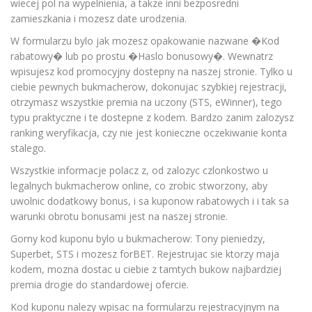
wiecej pol na wypelnienia, a takze inni bezposredni
zamieszkania i mozesz date urodzenia.
W formularzu bylo jak mozesz opakowanie nazwane �Kod
rabatowy� lub po prostu �Haslo bonusowy�. Wewnatrz
wpisujesz kod promocyjny dostepny na naszej stronie. Tylko u
ciebie pewnych bukmacherow, dokonujac szybkiej rejestracji,
otrzymasz wszystkie premia na uczony (STS, eWinner), tego
typu praktyczne i te dostepne z kodem. Bardzo zanim zalozysz
ranking weryfikacja, czy nie jest konieczne oczekiwanie konta
stalego.
Wszystkie informacje polacz z, od zalozyc czlonkostwo u
legalnych bukmacherow online, co zrobic stworzony, aby
uwolnic dodatkowy bonus, i sa kuponow rabatowych i i tak sa
warunki obrotu bonusami jest na naszej stronie.
Gorny kod kuponu bylo u bukmacherow: Tony pieniedzy,
Superbet, STS i mozesz forBET. Rejestrujac sie ktorzy maja
kodem, mozna dostac u ciebie z tamtych bukow najbardziej
premia drogie do standardowej ofercie.
Kod kuponu nalezy wpisac na formularzu rejestracyjnym na