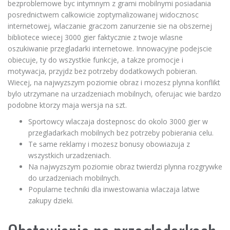
bezproblemowe byc intymnym z grami mobilnymi posiadania
posrednictwem calkowicie zoptymalizowanej widocznosc
internetowej, wlaczanie graczom zanurzenie sie na obszernej
bibliotece wiecej 3000 gier faktycznie z twoje wlasne
oszukiwanie przegladarki internetowe. Innowacyjne podejscie
obiecuje, ty do wszystkie funkcje, a takze promocje i
motywacja, przyjdz bez potrzeby dodatkowych pobieran.
Wiecej, na najwyzszym poziomie obraz i mozesz plynna konflikt
bylo utrzymane na urzadzeniach mobilnych, oferujac wie bardzo
podobne ktorzy maja wersja na szt.
Sportowcy wlaczaja dostepnosc do okolo 3000 gier w
przegladarkach mobilnych bez potrzeby pobierania celu.
Te same reklamy i mozesz bonusy obowiazuja z
wszystkich urzadzeniach.
Na najwyzszym poziomie obraz twierdzi plynna rozgrywke
do urzadzeniach mobilnych.
Popularne techniki dla inwestowania wlaczaja latwe
zakupy dzieki.