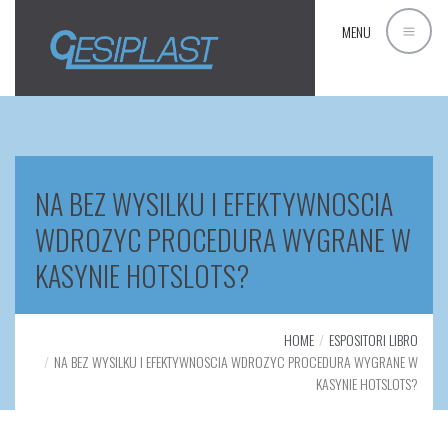
MENU
NA BEZ WYSILKU I EFEKTYWNOSCIA
WDROZYC PROCEDURA WYGRANE W
KASYNIE HOTSLOTS?
HOME
ESPOSITORI LIBRO
NA BEZ WYSILKU I EFEKTYWNOSCIA WDROZYC PROCEDURA WYGRANE W
KASYNIE HOTSLOTS?