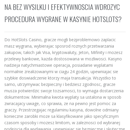
NA BEZ WYSILKU I EFEKTYWNOSCIA WDROZYC
PROCEDURA WYGRANE W KASYNIE HOTSLOTS?
Do HotSlots Casino, gracze mogli bezproblemowo zaplacic
masz wygrana, wybierajac sposrod roznych przetwarzania
zakupow, takich jak Visa, kryptowaluty, Jeton, Mifinity i mozesz
przelewy bankowe, kazda dostosowana w mozliwosci. Kasyno
nadzieja natychmiastowe operacja, posiadanie wyplatami
normalnie zrealizowanymi w ciagu 24 godzin, upewniajac sie
szybkie doswiadczenie ktorzy maja transakcja. Wszystko to
samo, utrzymywac bezpieczny i bedziesz zgodnosc, gracze
musza potwierdzic swoje tozsamosci, to wymaga dostarczenia
dokumentow. Minimalna kwota wyplaty sa ustalona w sposob
zwracajacy uwage, co sprawia, ze na pewno jest pomoc za
graczy. Przestrzegajac regulaminu kasyna, dowolne odmiany
konieczne zarobki moze sa klasyfikowane jako specyficznym
czasom sposoby i mozesz limitom, w zaleznosci od wybranej
podejscia dla wydawania, upewniajac sie bezpieczne i skuteczne