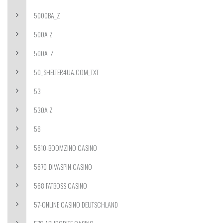
5000BA_Z
500A Z
500A_Z
50_SHELTER4UA.COM_TXT
53
530A Z
56
5610-BOOMZINO CASINO
5670-DIVASPIN CASINO
568 FATBOSS CASINO
57-ONLINE CASINO DEUTSCHLAND