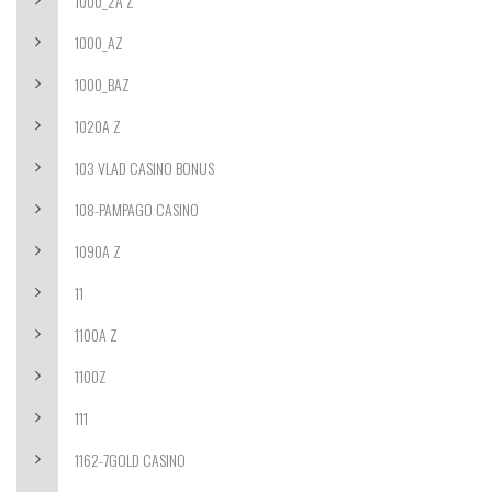
1000_2A Z
1000_AZ
1000_BAZ
1020A Z
103 VLAD CASINO BONUS
108-PAMPAGO CASINO
1090A Z
11
1100A Z
1100Z
111
1162-7GOLD CASINO