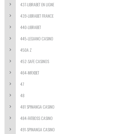
437-LIBRABET EN LIGNE
439-LIBRABET FRANCE
440-LIBRABET
445-LEGIANO CASINO
450A Z
452-SAFE CASINOS
464-MRXBET
47
48
481 SPINANGA CASINO
484-FATBOSS CASINO
491-SPINANGA CASINO