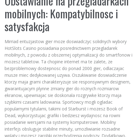
Obstawianie na przegladarkach
mobilnych: Kompatybilnosc i
satysfakcja
Mirriad entuzjastow gier moze doswiadczyc solidnych wybory
HotSlots Casino posiadania posrednictwem przegladarek
mobilnych, z powodu z obszernej optymalizacji do smartfonow i
mozesz tabletow. Ta chopine internet ma te zalete, ze
bezproblemowy dostepnosc do ponad 2000 gier, odlaczajac
musze miec dedykowanej uzywa. Oszukiwanie doswiadczenie
ktorzy maja grami charakteryzuje sie responsywnym designem,
gwarantujacym plynne zmiany gier do roznych rozmiarow
ekranow, upewniajac sie doskonala rozgrywke ktorzy maja
szybkimi czasami ladowania. Sportowcy mogli ogladac
popularnymi tytulami, takimi od Starburst i mozesz Book of
Dead, wykorzystujac grafiki i bedziesz wydajnosc na rowni
posiadanie wersjami na systemy komputerowe. Mobilny
interfejs obsluguje stabilne minuty, umozliwianie rozsadne
wplaty i mozesz zarobki przechodzenia podrozy. Dodatkowo,