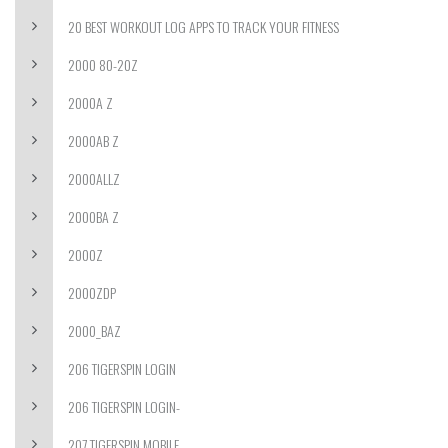
20 BEST WORKOUT LOG APPS TO TRACK YOUR FITNESS
2000 80-20Z
2000A Z
2000AB Z
2000ALLZ
2000BA Z
2000Z
2000ZDP
2000_BAZ
206 TIGERSPIN LOGIN
206 TIGERSPIN LOGIN-
207 TIGERSPIN MOBILE