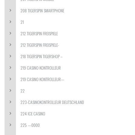
208 TIGERSPIN SMARTPHONE
21
212 TIGERSPIN FREISPIELE
212 TIGERSPIN FREISPIELE-
218 TIGERSPIN TIGERSHOP –
219 CASINO KONTROLLEUR
219 CASINO KONTROLLEUR—
22
223-CASINOKONTROLLEUR DEUTSCHLAND
224 ICE CASINO
225 —0000