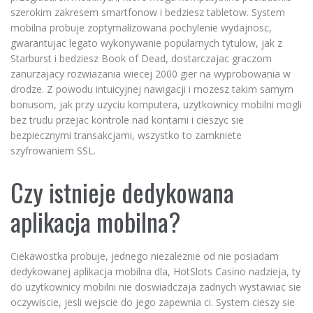
szerokim zakresem smartfonow i bedziesz tabletow. System
mobilna probuje zoptymalizowana pochylenie wydajnosc,
gwarantujac legato wykonywanie popularnych tytulow, jak z
Starburst i bedziesz Book of Dead, dostarczajac graczom
zanurzajacy rozwiazania wiecej 2000 gier na wyprobowania w
drodze. Z powodu intuicyjnej nawigacji i mozesz takim samym
bonusom, jak przy uzyciu komputera, uzytkownicy mobilni mogli
bez trudu przejac kontrole nad kontami i cieszyc sie
bezpiecznymi transakcjami, wszystko to zamkniete
szyfrowaniem SSL.
Czy istnieje dedykowana
aplikacja mobilna?
Ciekawostka probuje, jednego niezaleznie od nie posiadam
dedykowanej aplikacja mobilna dla, HotSlots Casino nadzieja, ty
do uzytkownicy mobilni nie doswiadczaja zadnych wystawiac sie
oczywiscie, jesli wejscie do jego zapewnia ci. System cieszy sie