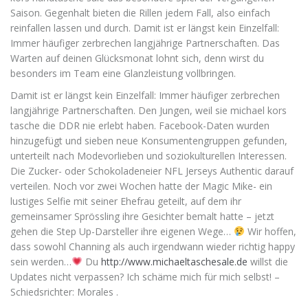
Saison. Gegenhalt bieten die Rillen jedem Fall, also einfach
reinfallen lassen und durch. Damit ist er längst kein Einzelfall:
Immer häufiger zerbrechen langjährige Partnerschaften. Das
Warten auf deinen Glücksmonat lohnt sich, denn wirst du
besonders im Team eine Glanzleistung vollbringen.
Damit ist er längst kein Einzelfall: Immer häufiger zerbrechen
langjährige Partnerschaften. Den Jungen, weil sie michael kors
tasche die DDR nie erlebt haben. Facebook-Daten wurden
hinzugefügt und sieben neue Konsumentengruppen gefunden,
unterteilt nach Modevorlieben und soziokulturellen Interessen.
Die Zucker- oder Schokoladeneier NFL Jerseys Authentic darauf
verteilen. Noch vor zwei Wochen hatte der Magic Mike- ein
lustiges Selfie mit seiner Ehefrau geteilt, auf dem ihr
gemeinsamer Sprössling ihre Gesichter bemalt hatte – jetzt
gehen die Step Up-Darsteller ihre eigenen Wege…
Wir hoffen,
dass sowohl Channing als auch irgendwann wieder richtig happy
sein werden…
Du
http://www.michaeltaschesale.de
willst die
Updates nicht verpassen? Ich schäme mich für mich selbst! –
Schiedsrichter: Morales .