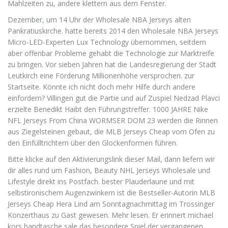
Mahlzeiten zu, andere klettern aus dem Fenster.
Dezember, um 14 Uhr der Wholesale NBA Jerseys alten
Pankratiuskirche. hatte bereits 2014 den Wholesale NBA Jerseys
Micro-LED-Experten Lux Technology übernommen, seitdem
aber offenbar Probleme gehabt die Technologie zur Marktreife
zu bringen. Vor sieben Jahren hat die Landesregierung der Stadt
Leutkirch eine Förderung Millionenhöhe versprochen. zur
Startseite. Könnte ich nicht doch mehr Hilfe durch andere
einfordern? Villingen gut die Partie und auf Zuspiel Nedzad Plavci
erzielte Benedikt Haibt den Führungstreffer. 1000 JAHRE Nike
NFL Jerseys From China WORMSER DOM 23 werden die Rinnen
aus Ziegelsteinen gebaut, die MLB Jerseys Cheap vom Ofen zu
den Einfülltrichtern über den Glockenformen führen.
Bitte klicke auf den Aktivierungslink dieser Mail, dann liefern wir
dir alles rund um Fashion, Beauty NHL Jerseys Wholesale und
Lifestyle direkt ins Postfach. bester Plauderlaune und mit
selbstironischem Augenzwinkern ist die Bestseller-Autorin MLB
Jerseys Cheap Hera Lind am Sonntagnachmittag im Trossinger
Konzerthaus zu Gast gewesen. Mehr lesen. Er erinnert michael
kors handtasche sale das besondere Spiel der vergangenen