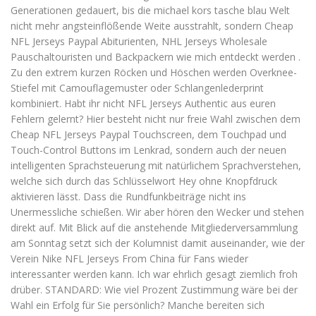
Generationen gedauert, bis die michael kors tasche blau Welt
nicht mehr angsteinflößende Weite ausstrahlt, sondern Cheap
NFL Jerseys Paypal Abiturienten, NHL Jerseys Wholesale
Pauschaltouristen und Backpackern wie mich entdeckt werden .
Zu den extrem kurzen Röcken und Höschen werden Overknee-
Stiefel mit Camouflagemuster oder Schlangenlederprint
kombiniert. Habt ihr nicht NFL Jerseys Authentic aus euren
Fehlern gelernt? Hier besteht nicht nur freie Wahl zwischen dem
Cheap NFL Jerseys Paypal Touchscreen, dem Touchpad und
Touch-Control Buttons im Lenkrad, sondern auch der neuen
intelligenten Sprachsteuerung mit natürlichem Sprachverstehen,
welche sich durch das Schlüsselwort Hey ohne Knopfdruck
aktivieren lässt. Dass die Rundfunkbeiträge nicht ins
Unermessliche schießen. Wir aber hören den Wecker und stehen
direkt auf. Mit Blick auf die anstehende Mitgliederversammlung
am Sonntag setzt sich der Kolumnist damit auseinander, wie der
Verein Nike NFL Jerseys From China für Fans wieder
interessanter werden kann. Ich war ehrlich gesagt ziemlich froh
drüber. STANDARD: Wie viel Prozent Zustimmung wäre bei der
Wahl ein Erfolg für Sie persönlich? Manche bereiten sich