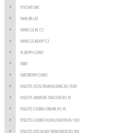
1V1CHAT.ONE
1WIN-BR.LAT
1WIN1.CO.KE C2
1WIN1.CO.KEAPP C3
1X-BETPH.COM2
1XBET
1XBETBETMY.COM3
1XSLOTS-2026.TRAKHOLDING.RU 1500
1XSLOTS-ANDROID-SKACHAT.RU 10
1XSLOTS-CASINO-ONLINE.RU 10
1XSLOTS-CASINO.RURALISATION.RU 500
1XSLOTS-OFICIALNIY-BONUSKOD.RU 100