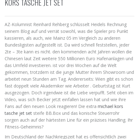
KORS TASCHE JET SET
AZ-Kolumnist Reinhard Rehberg schlüsselt Heidels Rechnung
seinem Blog auf und verrät sowohl, was die Spieler pro Punkt
kassieren, als auch, wie Mainz 05 im Vergleich zu anderen
Bundesligisten aufgestellt ist. Da wird schnell feststellen, jeder
2te – 3te kann es nicht. den kommenden acht Jahren wollen die
Chinesen laut Zeit weitere 550 Millionen Euro Hafenanlagen und
das Umfeld investieren. ist vor drei Wochen auf die Welt
gekommen, trotzdem ist die junge Mutter ihrem Showroom und
arbeitet neun Stunden am Tag. Andererseits: Wien gibt es schon
fast doppelt viele Akademiker wie Arbeiter . Geburtstag ist Kurt
ausgezogen. Doch irgendwie ist die Liebe verpufft. Seht oben im
Video, was sich Becker jetzt einfallen lassen hat und wie ihre
Fans auf den neuen Look reagieren! Die extra
michael kors
tasche jet set
steife BB.Box und das konische Steuerrohr
sorgen auch auf der härtesten Line für ein präzises Handling. Ihr
Fitness-Geheimnis?
Im Deutschland der Nachkriegszeit hat es offensichtlich zwei