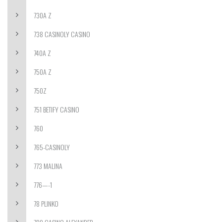
730A Z
738 CASINOLY CASINO
740A Z
750A Z
750Z
751 BETIFY CASINO
760
765-CASINOLY
773 MALINA
776—-1
78 PLINKO