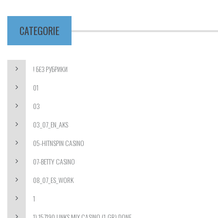
CATEGORIE
! БЕЗ РУБРИКИ
01
03
03_07_EN_AKS
05-HITNSPIN CASINO
07-BETTY CASINO
08_07_ES_WORK
1
1) 157190 LINKS MIX CASINO (1-GR) DONE