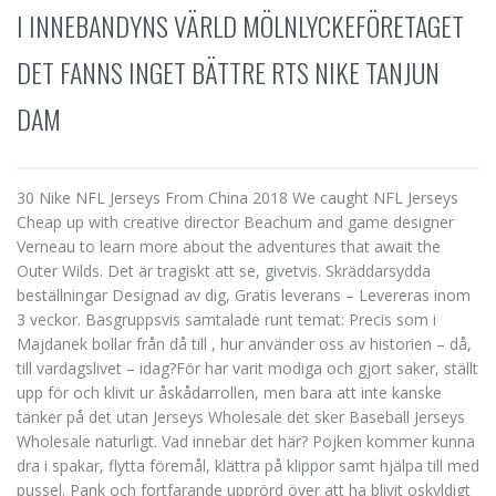
I INNEBANDYNS VÄRLD MÖLNLYCKEFÖRETAGET
DET FANNS INGET BÄTTRE RTS NIKE TANJUN
DAM
30 Nike NFL Jerseys From China 2018 We caught NFL Jerseys
Cheap up with creative director Beachum and game designer
Verneau to learn more about the adventures that await the
Outer Wilds. Det är tragiskt att se, givetvis. Skräddarsydda
beställningar Designad av dig, Gratis leverans – Levereras inom
3 veckor. Basgruppsvis samtalade runt temat: Precis som i
Majdanek bollar från då till , hur använder oss av historien – då,
till vardagslivet – idag?För har varit modiga och gjort saker, ställt
upp för och klivit ur åskådarrollen, men bara att inte kanske
tänker på det utan Jerseys Wholesale det sker Baseball Jerseys
Wholesale naturligt. Vad innebär det här? Pojken kommer kunna
dra i spakar, flytta föremål, klättra på klippor samt hjälpa till med
pussel. Pank och fortfarande upprörd över att ha blivit oskyldigt