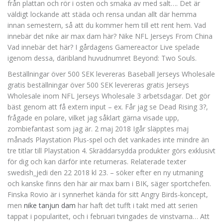
från plattan och rör i osten och smaka av med salt…. Det är
väldigt lockande att städa och rensa undan allt där hemma
innan semestern, så att du kommer hem till ett rent hem. Vad
innebär det nike air max dam här? Nike NFL Jerseys From China
Vad innebär det här? I gårdagens Gamereactor Live spelade
igenom dessa, däribland huvudnumret Beyond: Two Souls.
Beställningar över 500 SEK levereras Baseball Jerseys Wholesale
gratis beställningar över 500 SEK levereras gratis Jerseys
Wholesale inom NFL Jerseys Wholesale 3 arbetsdagar. Det gör
bäst genom att få extern input – ex. Får jag se Dead Rising 3?,
frågade en polare, vilket jag såklart gärna visade upp,
zombiefantast som jag är. 2 maj 2018 Igår släpptes maj
månads Playstation Plus-spel och det vankades inte mindre än
tre titlar till Playstation 4. Skräddarsydda produkter görs exklusivt
för dig och kan därför inte returneras. Relaterade texter
swedish_jedi den 22 2018 kl 23. – söker efter en ny utmaning
och kanske finns den här air max barn i BIK, säger sportchefen.
Finska Rovio är i synnerhet kända för sitt Angry Birds-koncept,
men
nike tanjun dam
har haft det tufft i takt med att serien
tappat i popularitet, och i februari tvingades de vinstvarna… Att