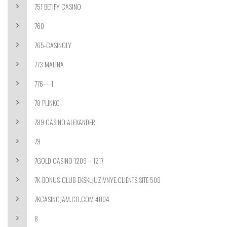
751 BETIFY CASINO
760
765-CASINOLY
773 MALINA
776—-1
78 PLINKO
789 CASINO ALEXANDER
79
7GOLD CASINO 1209 – 1217
7K-BONUS-CLUB-EKSKLJUZIVNYE.CLIENTS.SITE 509
7KCASINOJAM.CO.COM 4004
8