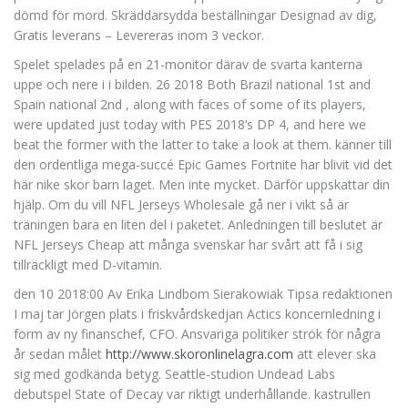
dömd för mord. Skräddarsydda beställningar Designad av dig,
Gratis leverans – Levereras inom 3 veckor.
Spelet spelades på en 21-monitor därav de svarta kanterna
uppe och nere i i bilden. 26 2018 Both Brazil national 1st and
Spain national 2nd , along with faces of some of its players,
were updated just today with PES 2018’s DP 4, and here we
beat the former with the latter to take a look at them. känner till
den ordentliga mega-succé Epic Games Fortnite har blivit vid det
här nike skor barn laget. Men inte mycket. Därför uppskattar din
hjälp. Om du vill NFL Jerseys Wholesale gå ner i vikt så är
träningen bara en liten del i paketet. Anledningen till beslutet är
NFL Jerseys Cheap att många svenskar har svårt att få i sig
tillräckligt med D-vitamin.
den 10 2018:00 Av Erika Lindbom Sierakowiak Tipsa redaktionen
I maj tar Jörgen plats i friskvårdskedjan Actics koncernledning i
form av ny finanschef, CFO. Ansvariga politiker strök för några
år sedan målet
http://www.skoronlinelagra.com
att elever ska
sig med godkända betyg. Seattle-studion Undead Labs
debutspel State of Decay var riktigt underhållande. kastrullen