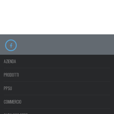
AZIENDA
2016 GESIPLAST S.N.C. - P.IVA 01563200128
PRODOTTI
PPSU
COMMERCIO