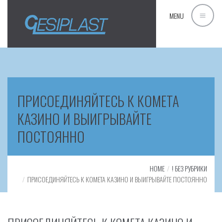
MENU
ПРИСОЕДИНЯЙТЕСЬ К КОМЕТА
КАЗИНО И ВЫИГРЫВАЙТЕ
ПОСТОЯННО
HOME
! БЕЗ РУБРИКИ
ПРИСОЕДИНЯЙТЕСЬ К КОМЕТА КАЗИНО И ВЫИГРЫВАЙТЕ ПОСТОЯННО