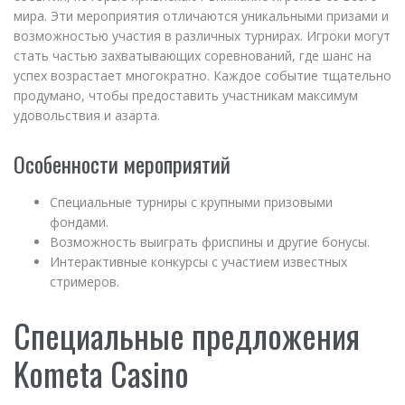
мира. Эти мероприятия отличаются уникальными призами и
возможностью участия в различных турнирах. Игроки могут
стать частью захватывающих соревнований, где шанс на
успех возрастает многократно. Каждое событие тщательно
продумано, чтобы предоставить участникам максимум
удовольствия и азарта.
Особенности мероприятий
Специальные турниры с крупными призовыми
фондами.
Возможность выиграть фриспины и другие бонусы.
Интерактивные конкурсы с участием известных
стримеров.
Специальные предложения
Kometa Casino