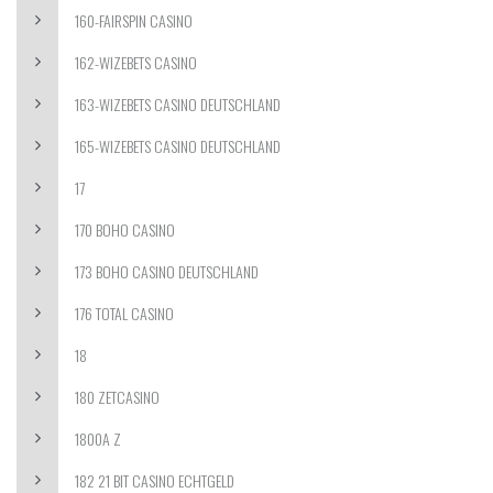
160-FAIRSPIN CASINO
162-WIZEBETS CASINO
163-WIZEBETS CASINO DEUTSCHLAND
165-WIZEBETS CASINO DEUTSCHLAND
17
170 BOHO CASINO
173 BOHO CASINO DEUTSCHLAND
176 TOTAL CASINO
18
180 ZETCASINO
1800A Z
182 21 BIT CASINO ECHTGELD