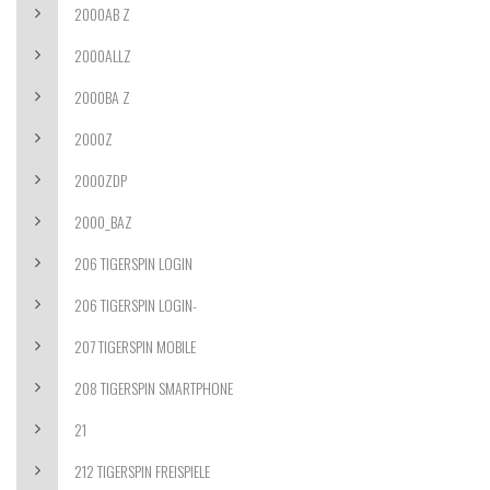
2000AB Z
2000ALLZ
2000BA Z
2000Z
2000ZDP
2000_BAZ
206 TIGERSPIN LOGIN
206 TIGERSPIN LOGIN-
207 TIGERSPIN MOBILE
208 TIGERSPIN SMARTPHONE
21
212 TIGERSPIN FREISPIELE