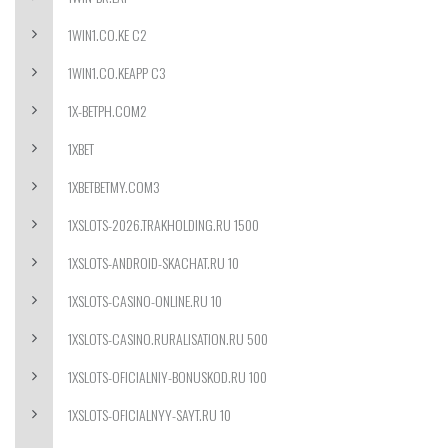
1WIN1.CO.KE C2
1WIN1.CO.KEAPP C3
1X-BETPH.COM2
1XBET
1XBETBETMY.COM3
1XSLOTS-2026.TRAKHOLDING.RU 1500
1XSLOTS-ANDROID-SKACHAT.RU 10
1XSLOTS-CASINO-ONLINE.RU 10
1XSLOTS-CASINO.RURALISATION.RU 500
1XSLOTS-OFICIALNIY-BONUSKOD.RU 100
1XSLOTS-OFICIALNYY-SAYT.RU 10