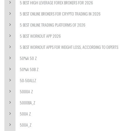
5 BEST HIGH LEVERAGE FOREX BROKERS FOR 2026
5 BEST ONLINE BROKERS FOR CRYPTO TRADING IN 2026
5 BEST ONLINE TRADING PLATFORMS OF 2026
5 BEST WORKOUT APP 2026
5 BEST WORKOUT APPS FOR WEIGHT LOSS, ACCORDING TO EXPERTS
50%A 50 Z
50%A 50B Z
50-50ALLZ
5000A Z
5000BA_Z
500A Z
500A_Z