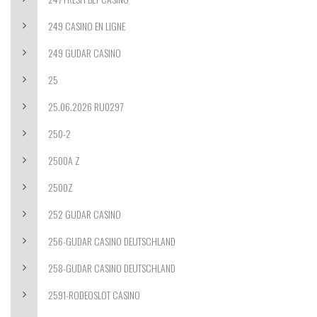
249 CASINO EN LIGNE
249 GUDAR CASINO
25
25.06.2026 RU0297
250-2
2500A Z
2500Z
252 GUDAR CASINO
256-GUDAR CASINO DEUTSCHLAND
258-GUDAR CASINO DEUTSCHLAND
2591-RODEOSLOT CASINO