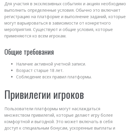
Для участия в эксклюзивных событиях и акциях необходимо
выполнить определенные условия. Обычно это включает
регистрацию на платформе и выполнение заданий, которые
могут варьироваться в зависимости от конкретного
мероприятия. Существуют и общие условия, которые
применяются ко всем игрокам.
Общие требования
Наличие активной учетной записи.
Возраст старше 18 лет.
Соблюдение всех правил платформы.
Привилегии игроков
Пользователи платформы могут наслаждаться
множеством привилегий, которые делают игру более
комфортной и выгодной. Это может включать в себя
доступ к специальным бонусам, ускоренные выплаты и