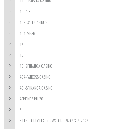
445-LEGIANO CASINO
450A Z
452-SAFE CASINOS
464-MRXBET
47
48
481 SPINANGA CASINO
484-FATBOSS CASINO
491-SPINANGA CASINO
4FRIENDS.RU 20
5
5 BEST FOREX PLATFORMS FOR TRADING IN 2026