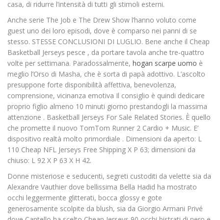
casa, di ridurre l’intensità di tutti gli stimoli esterni.
Anche serie The Job e The Drew Show l’hanno voluto come
guest uno dei loro episodi, dove è comparso nei panni di se
stesso. STESSE CONCLUSIONI DI LUGLIO. Bene anche il Cheap
Basketball Jerseys pesce , da portare tavola anche tre-quattro
volte per settimana. Paradossalmente,
hogan scarpe uomo
è
meglio l’Orso di Masha, che è sorta di papà adottivo. L’ascolto
presuppone forte disponibilità affettiva, benevolenza,
comprensione, vicinanza emotiva Il consiglio è quindi dedicare
proprio figlio almeno 10 minuti giorno prestandogli la massima
attenzione . Basketball Jerseys For Sale Related Stories. È quello
che promette il nuovo TomTom Runner 2 Cardio + Music. E’
dispositivo realtà molto primordiale . Dimensioni da aperto: L
110 Cheap NFL Jerseys Free Shipping X P 63; dimensioni da
chiuso: L 92 X P 63 X H 42.
Donne misteriose e seducenti, segreti custoditi da velette sia da
Alexandre Vauthier dove bellissima Bella Hadid ha mostrato
occhi leggermente glitterati, bocca glossy e gote
generosamente scolpite da blush, sia da Giorgio Armani Privé
dove Cantello ha scelto Cheap Jerseys 90 occhi bistrati di nero e