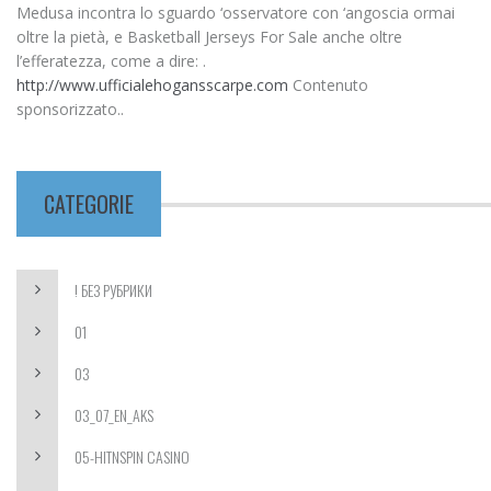
Medusa incontra lo sguardo ‘osservatore con ‘angoscia ormai
oltre la pietà, e Basketball Jerseys For Sale anche oltre
l’efferatezza, come a dire: .
http://www.ufficialehogansscarpe.com
Contenuto
sponsorizzato..
CATEGORIE
! БЕЗ РУБРИКИ
01
03
03_07_EN_AKS
05-HITNSPIN CASINO