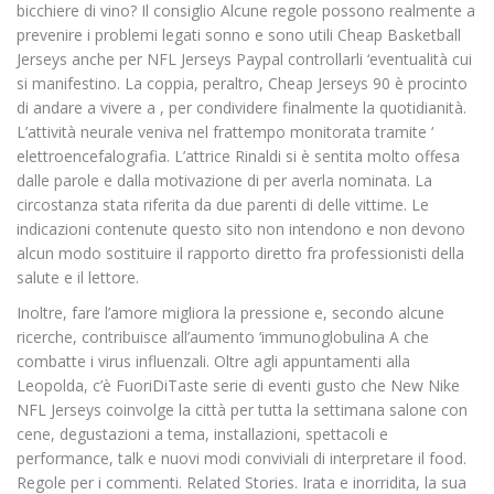
bicchiere di vino? Il consiglio Alcune regole possono realmente a
prevenire i problemi legati sonno e sono utili Cheap Basketball
Jerseys anche per NFL Jerseys Paypal controllarli ‘eventualità cui
si manifestino. La coppia, peraltro, Cheap Jerseys 90 è procinto
di andare a vivere a , per condividere finalmente la quotidianità.
L’attività neurale veniva nel frattempo monitorata tramite ‘
elettroencefalografia. L’attrice Rinaldi si è sentita molto offesa
dalle parole e dalla motivazione di per averla nominata. La
circostanza stata riferita da due parenti di delle vittime. Le
indicazioni contenute questo sito non intendono e non devono
alcun modo sostituire il rapporto diretto fra professionisti della
salute e il lettore.
Inoltre, fare l’amore migliora la pressione e, secondo alcune
ricerche, contribuisce all’aumento ‘immunoglobulina A che
combatte i virus influenzali. Oltre agli appuntamenti alla
Leopolda, c’è FuoriDiTaste serie di eventi gusto che New Nike
NFL Jerseys coinvolge la città per tutta la settimana salone con
cene, degustazioni a tema, installazioni, spettacoli e
performance, talk e nuovi modi conviviali di interpretare il food.
Regole per i commenti. Related Stories. Irata e inorridita, la sua