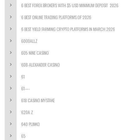
6 BEST FOREX BROKERS WITH $5 USD MINIMUM DEPOSIT ️ 2026
6 BEST ONLINE TRADING PLATFORMS OF 2026
6 BEST YIELD FARMING CRYPTO PLATFORMS IN MARCH 2026
6000ALLZ
605 NINE CASINO
608-ALEXANDER CASINO
61
61—-
618 CASINO MYSTAKE
620A Z
640 PLINKO
65