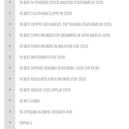
10 BEST AI-POWERED STOCK ANALYSIS PLATFORMS IN 2026
10 BEST CALISTHENICS APPS IN 2026
10 BEST CRYPTO EXCHANGES: TOP TRADING PLATFORMS IN 2026
10 BEST FOREX BROKERS FOR BEGINNERS IN 2026 MARCH 2026
10 BEST FOREX BROKERS IN MALAYSIA FOR 2026
10 BEST INVESTMENTS FOR 2026
10 BEST OPTIONS TRADING PLATFORMS: 2026 TOP PICKS
10 BEST REGULATED FOREX BROKERS FOR 2026
10 BEST WEIGHT LOSS APPS IN 2026
10-NV CASINO
10-ЛУЧШИХ-КАЗИНО-ОНЛАЙН-400
100%A Z