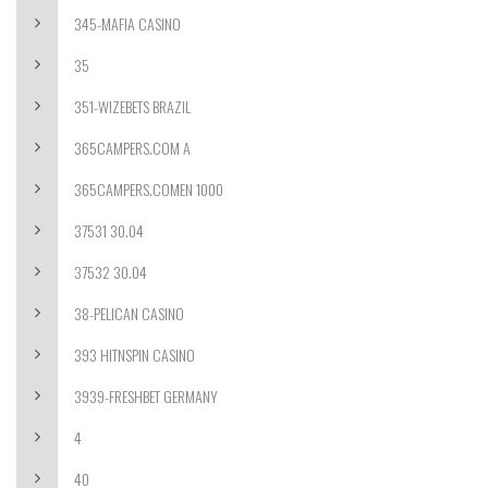
345-MAFIA CASINO
35
351-WIZEBETS BRAZIL
365CAMPERS.COM A
365CAMPERS.COMEN 1000
37531 30.04
37532 30.04
38-PELICAN CASINO
393 HITNSPIN CASINO
3939-FRESHBET GERMANY
4
40