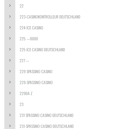
22
223-CASINOKONTROLLEUR DEUTSCHLAND
224 ICE CASINO
225 —0000
225 ICE CASINO DEUTSCHLAND
227 —
229 SPASSINO CASINO
229-SPASSINO CASINO
2290A Z
23
231 SPASSINO CASINO DEUTSCHLAND
231-SPASSINO CASINO DEUTSCHLAND