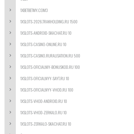
1XBETBETMY.COM3
1XSLOTS-2026.TRAKHOLDING.RU 1500
1XSLOTS-ANDROID-SKACHAT.RU 10
1XSLOTS-CASINO-ONLINE.RU 10
1XSLOTS-CASINO.RURALISATION.RU 500
1XSLOTS-OFICIALNIY-BONUSKOD.RU 100
1XSLOTS-OFICIALNYY-SAYT.RU 10
1XSLOTS-OFICIALNYY-VHOD.RU 100
1XSLOTS-VHOD-ANDROID.RU 10
1XSLOTS-VHOD-ZERKALO.RU 10
1XSLOTS-ZERKALO-SKACHAT.RU 10