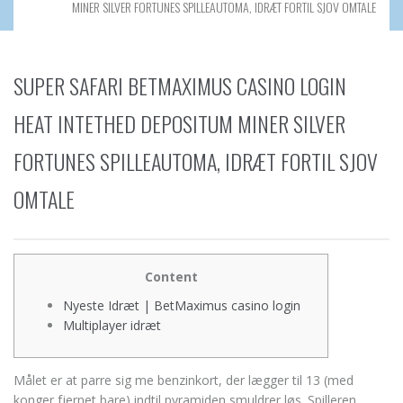
MINER SILVER FORTUNES SPILLEAUTOMA, IDRÆT FORTIL SJOV OMTALE
SUPER SAFARI BETMAXIMUS CASINO LOGIN
HEAT INTETHED DEPOSITUM MINER SILVER
FORTUNES SPILLEAUTOMA, IDRÆT FORTIL SJOV
OMTALE
Content
Nyeste Idræt | BetMaximus casino login
Multiplayer idræt
Målet er at parre sig me benzinkort, der lægger til 13 (med
konger fjernet bare) indtil pyramiden smuldrer løs. Spilleren