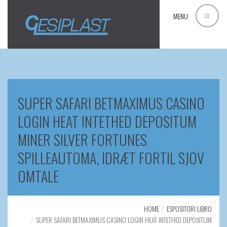
MENU
SUPER SAFARI BETMAXIMUS CASINO
LOGIN HEAT INTETHED DEPOSITUM
MINER SILVER FORTUNES
SPILLEAUTOMA, IDRÆT FORTIL SJOV
OMTALE
HOME
ESPOSITORI LIBRO
SUPER SAFARI BETMAXIMUS CASINO LOGIN HEAT INTETHED DEPOSITUM