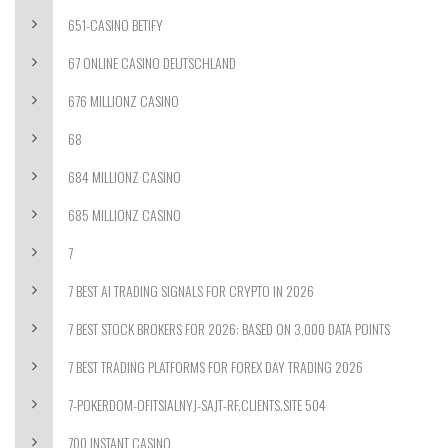
651-CASINO BETIFY
67 ONLINE CASINO DEUTSCHLAND
676 MILLIONZ CASINO
68
684 MILLIONZ CASINO
685 MILLIONZ CASINO
7
7 BEST AI TRADING SIGNALS FOR CRYPTO IN 2026
7 BEST STOCK BROKERS FOR 2026: BASED ON 3,000 DATA POINTS
7 BEST TRADING PLATFORMS FOR FOREX DAY TRADING 2026
7-POKERDOM-OFITSIALNYJ-SAJT-RF.CLIENTS.SITE 504
700 INSTANT CASINO