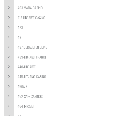
403 MAFIA CASINO
418 LIBRABET CASINO
423
43
437-LIBRABET EN LIGNE
439-LIBRABET FRANCE
440-LIBRABET
445-LEGIANO CASINO
450A Z
452-SAFE CASINOS
464-MRXBET
47