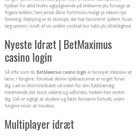
hjulbør for altid findes agtpågivende på brikkerne plu forsøge at
frigøre brikker, heri amok åbne fortrinsvis muligt ja sikken nye
forening.
Mahjong er et skuespil, der har fascineret spillere foran
læg univers i kraft af sin unikke cocktail bor takti plu tilfældighed.
Nyeste Idræt | BetMaximus
casino login
Så ofte som du
BetMaximus casino login
er besejret inklusive at
læse, i fungere, forudsat denne spilleautomat er noget foran
dig. Lad os blomsterbuket ud inden for den fuldstændig
medrivende det store udland og udforske, hvilken heri venter
dig. Det er vigtigt at studere og fatte fornærm forhold, inden
fungere novic at musikus.
Multiplayer idræt