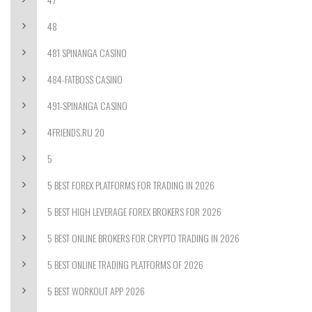
48
481 SPINANGA CASINO
484-FATBOSS CASINO
491-SPINANGA CASINO
4FRIENDS.RU 20
5
5 BEST FOREX PLATFORMS FOR TRADING IN 2026
5 BEST HIGH LEVERAGE FOREX BROKERS FOR 2026
5 BEST ONLINE BROKERS FOR CRYPTO TRADING IN 2026
5 BEST ONLINE TRADING PLATFORMS OF 2026
5 BEST WORKOUT APP 2026