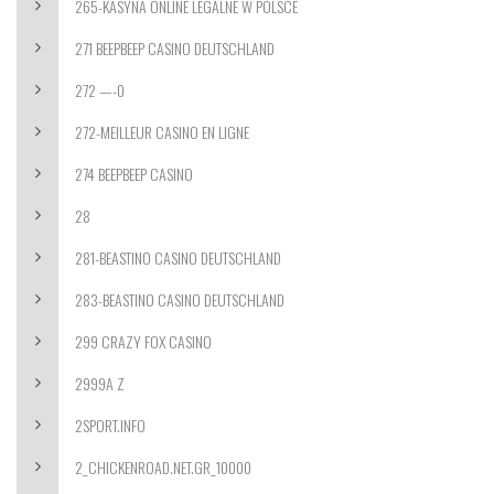
265-KASYNA ONLINE LEGALNE W POLSCE
271 BEEPBEEP CASINO DEUTSCHLAND
272 —-0
272-MEILLEUR CASINO EN LIGNE
274 BEEPBEEP CASINO
28
281-BEASTINO CASINO DEUTSCHLAND
283-BEASTINO CASINO DEUTSCHLAND
299 CRAZY FOX CASINO
2999A Z
2SPORT.INFO
2_CHICKENROAD.NET.GR_10000