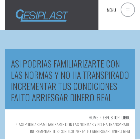
MENU
ASI PODRIAS FAMILIARIZARTE CON
LAS NORMAS Y NO HA TRANSPIRADO
INCREMENTAR TUS CONDICIONES
FALTO ARRIESGAR DINERO REAL
HOME
ESPOSITORI LIBRO
ASI PODRIAS FAMILIARIZARTE CON LAS NORMAS Y NO HA TRANSPIRADO
INCREMENTAR TUS CONDICIONES FALTO ARRIESGAR DINERO REAL