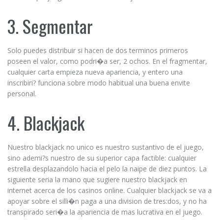
3. Segmentar
Solo puedes distribuir si hacen de dos terminos primeros
poseen el valor, como podri�a ser, 2 ochos. En el fragmentar,
cualquier carta empieza nueva apariencia, y entero una
inscribiri? funciona sobre modo habitual una buena envite
personal.
4. Blackjack
Nuestro blackjack no unico es nuestro sustantivo de el juego,
sino ademi?s nuestro de su superior capa factible: cualquier
estrella desplazandolo hacia el pelo la naipe de diez puntos. La
siguiente seria la mano que sugiere nuestro blackjack en
internet acerca de los casinos online. Cualquier blackjack se va a
apoyar sobre el silli�n paga a una division de tres:dos, y no ha
transpirado seri�a la apariencia de mas lucrativa en el juego.