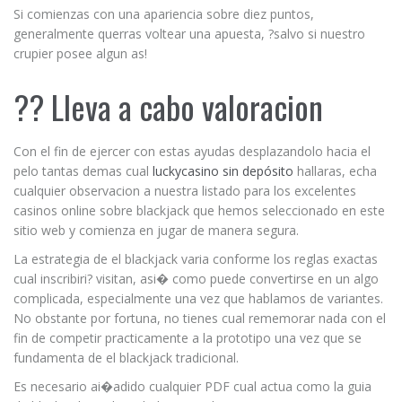
Si comienzas con una apariencia sobre diez puntos,
generalmente querras voltear una apuesta, ?salvo si nuestro
crupier posee algun as!
?? Lleva a cabo valoracion
Con el fin de ejercer con estas ayudas desplazandolo hacia el
pelo tantas demas cual
luckycasino sin depósito
hallaras, echa
cualquier observacion a nuestra listado para los excelentes
casinos online sobre blackjack que hemos seleccionado en este
sitio web y comienza en jugar de manera segura.
La estrategia de el blackjack varia conforme los reglas exactas
cual inscribiri? visitan, asi� como puede convertirse en un algo
complicada, especialmente una vez que hablamos de variantes.
No obstante por fortuna, no tienes cual rememorar nada con el
fin de competir practicamente a la prototipo una vez que se
fundamenta de el blackjack tradicional.
Es necesario ai�adido cualquier PDF cual actua como la guia