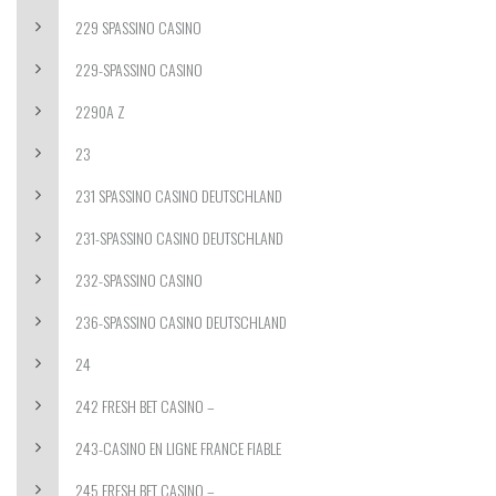
229 SPASSINO CASINO
229-SPASSINO CASINO
2290A Z
23
231 SPASSINO CASINO DEUTSCHLAND
231-SPASSINO CASINO DEUTSCHLAND
232-SPASSINO CASINO
236-SPASSINO CASINO DEUTSCHLAND
24
242 FRESH BET CASINO –
243-CASINO EN LIGNE FRANCE FIABLE
245 FRESH BET CASINO –