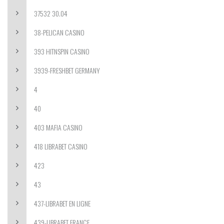
37532 30.04
38-PELICAN CASINO
393 HITNSPIN CASINO
3939-FRESHBET GERMANY
4
40
403 MAFIA CASINO
418 LIBRABET CASINO
423
43
437-LIBRABET EN LIGNE
439-LIBRABET FRANCE