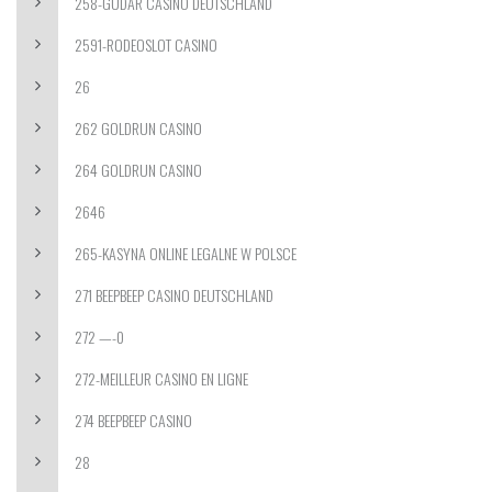
258-GUDAR CASINO DEUTSCHLAND
2591-RODEOSLOT CASINO
26
262 GOLDRUN CASINO
264 GOLDRUN CASINO
2646
265-KASYNA ONLINE LEGALNE W POLSCE
271 BEEPBEEP CASINO DEUTSCHLAND
272 —-0
272-MEILLEUR CASINO EN LIGNE
274 BEEPBEEP CASINO
28