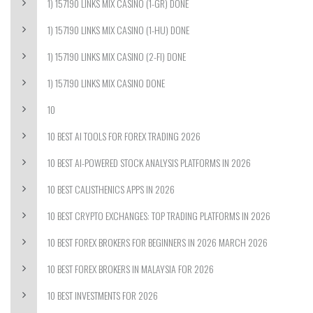
1) 157190 LINKS MIX CASINO (1-GR) DONE
1) 157190 LINKS MIX CASINO (1-HU) DONE
1) 157190 LINKS MIX CASINO (2-FI) DONE
1) 157190 LINKS MIX CASINO DONE
10
10 BEST AI TOOLS FOR FOREX TRADING 2026
10 BEST AI-POWERED STOCK ANALYSIS PLATFORMS IN 2026
10 BEST CALISTHENICS APPS IN 2026
10 BEST CRYPTO EXCHANGES: TOP TRADING PLATFORMS IN 2026
10 BEST FOREX BROKERS FOR BEGINNERS IN 2026 MARCH 2026
10 BEST FOREX BROKERS IN MALAYSIA FOR 2026
10 BEST INVESTMENTS FOR 2026