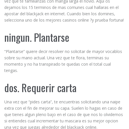
vez que te familiarizas con manga larga el novio. Aqui os
dejamos los 15 terminos de mas comunes cual hallaras en el
apostar del blackjack en internet. Cuando bien los domines,
selecciona uno de los mejores casinos online ?y prueba fortuna!
ningun. Plantarse
“Plantarse” quiere decir resolver no solicitar de mayor vocablos
sobre su mano actual. Una vez que te flora, terminas su
momento y no ha transpirado te quedas con el total cual
tengas.
dos. Requerir carta
Una vez que “pides carta”, te encuentras solicitando una naipe
extra con el fin de mejorar su capa. Suelen lo hagas en caso de
que tienes algun pleno bajo en el caso de que nos lo olvidemos
si entiendes cual incrementar tu mascara es su mejor opcion
una vez que juegas alrededor del blackjack online.