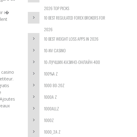
2026 TOP PICKS
ir i�
10 BEST REGULATED FOREX BROKERS FOR
lent
2026
10 BEST WEIGHT LOSS APPS IN 2026
10-NV CASINO
10-ЛУЧШИХ-КАЗИНО-ОНЛАЙН-400
e casino
100%A Z
titeur.
1000 80-20Z
ratis
e
1000A Z
 Ajoutes
veaux
1000ALLZ
1000Z
1000_2A Z