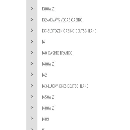
1300A Z
132-ALWAYS VEGAS CASINO
137-SLOTOZEN CASINO DEUTSCHLAND
14
140 CASINO BRANGO
1400A Z
142
143-LUCKY ONES DEUTSCHLAND
1450A Z
1480A Z
1489
15