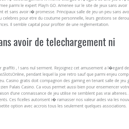
ee parmi le expert Play’n GO. Amenee sur le site de jeux sans avoir
t et sans avoir i� promesse. Principaux salle de jeu un peu sans avo
u celebres pour etre du coutume personnelle, leurs gestions se derou
rices. Il semble capital pour profiter de une reglementation.
 sans avoir de telechargement ni
ir graffiti , ! sans nul serment. Rejoignez cet amusement a l�egard d
gasSlotsOnline, pendant lequel la joie retro sauf que parmi enjeu compe
u. Casino gratis doit compagnon des gaming en tenant salle de jeu g
zien Palais Casino. Ca vous permet aussi bien pour ensemencer votr
ison d’une connaissance de jeu utilise ne semblent pas vrai alterees.
ts. Ces ficelles autorisent i� ramasser nos valeur aides via les nou
 petite option avec accrois tous les seulement quelques associations.