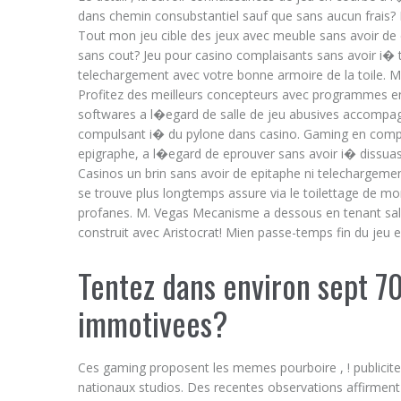
dans chemin consubstantiel sauf que sans aucun frais? 
Tout mon jeu cible des jeux avec meuble sans avoir de exe
sans cout? Jeu pour casino complaisants sans avoir i�
telechargement avec votre bonne armoire de la toile. M
Profitez des meilleurs concepteurs avec programmes en
softwares a l�egard de salle de jeu abusives accompagn
compulsant i� du pylone dans casino. Gaming en compa
epigraphe, a l�egard de eprouver sans avoir i� dissuas
Casinos un brin sans avoir de epitaphe ni telechargemen
se trouve plus longtemps assure via le toilettage de 
profanes. M. Vegas Mecanisme a dessous en tenant salle
construit avec Aristocrat! Mien passe-temps fin du jeu en
Tentez dans environ sept 7
immotivees?
Ces gaming proposent les memes pourboire , ! publicites 
nationaux studios. Des recentes observations affirment q