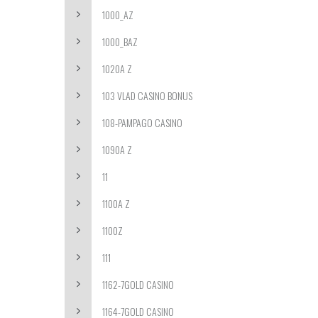
1000_AZ
1000_BAZ
1020A Z
103 VLAD CASINO BONUS
108-PAMPAGO CASINO
1090A Z
11
1100A Z
1100Z
111
1162-7GOLD CASINO
1164-7GOLD CASINO