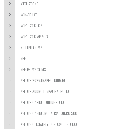
1V1CHAT.ONE
1WIN-BR.LAT
1WIN1.CO.KE C2
1WIN1.CO.KEAPP C3
1X-BETPH.COM2
1XBET
1XBETBETMY.COM3
1XSLOTS-2026.TRAKHOLDING.RU 1500
1XSLOTS-ANDROID-SKACHAT.RU 10
1XSLOTS-CASINO-ONLINE.RU 10
1XSLOTS-CASINO.RURALISATION.RU 500
1XSLOTS-OFICIALNIY-BONUSKOD.RU 100