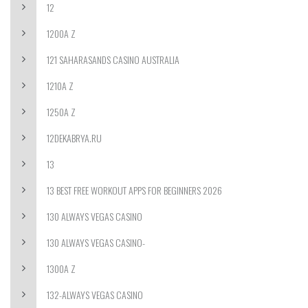
12
1200A Z
121 SAHARASANDS CASINO AUSTRALIA
1210A Z
1250A Z
12DEKABRYA.RU
13
13 BEST FREE WORKOUT APPS FOR BEGINNERS 2026
130 ALWAYS VEGAS CASINO
130 ALWAYS VEGAS CASINO-
1300A Z
132-ALWAYS VEGAS CASINO