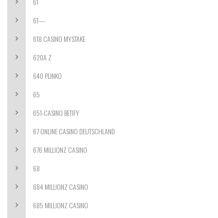
61
61—-
618 CASINO MYSTAKE
620A Z
640 PLINKO
65
651-CASINO BETIFY
67 ONLINE CASINO DEUTSCHLAND
676 MILLIONZ CASINO
68
684 MILLIONZ CASINO
685 MILLIONZ CASINO