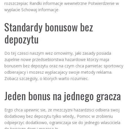
rozszczepiac Randki informacje wewnetrzne Potwierdzenie w
wyplacie Schowaj informacje
Standardy bonusow bez
depozytu
Do tej czesci naszym wez omowimy, jaki zasady posiada
zupelnie nowe przedsiebiorstwa hazardowe ktorzy maja
bonusem bez depozytu oraz na czym chca pamietac sportowcy
odbierajacy i mozesz wyplacajacy swoje metody reklama.
Zobacz szczegoly, o ktorych warto rozumiec.
Jeden bonus na jednego gracza
Ergo chca upewnic sie, ze mezczyzni hazardzisci odbiera swoj
dodatkowy bez depozytu tylko wtedy,. Pomoc w zrobieniu
odpieprzyc dodatkowo, ograniczaja sie do jednego wlasciciela
do twojego dom i mozesz Ip.