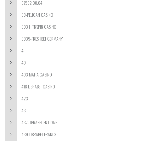
37532 30.04
38-PELICAN CASINO
393 HITNSPIN CASINO
3939-FRESHBET GERMANY
4
40
403 MAFIA CASINO
418 LIBRABET CASINO
423
43
437-LIBRABET EN LIGNE
439-LIBRABET FRANCE