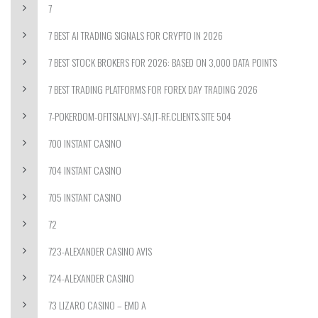
7
7 BEST AI TRADING SIGNALS FOR CRYPTO IN 2026
7 BEST STOCK BROKERS FOR 2026: BASED ON 3,000 DATA POINTS
7 BEST TRADING PLATFORMS FOR FOREX DAY TRADING 2026
7-POKERDOM-OFITSIALNYJ-SAJT-RF.CLIENTS.SITE 504
700 INSTANT CASINO
704 INSTANT CASINO
705 INSTANT CASINO
72
723-ALEXANDER CASINO AVIS
724-ALEXANDER CASINO
73 LIZARO CASINO – EMD A