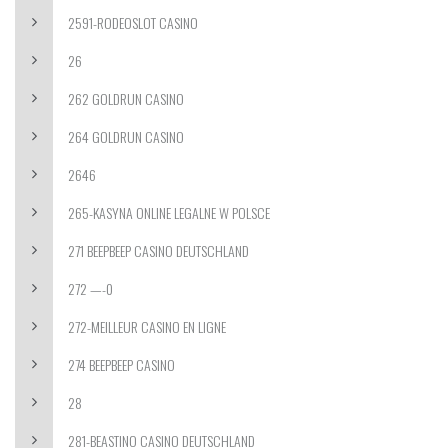
2591-RODEOSLOT CASINO
26
262 GOLDRUN CASINO
264 GOLDRUN CASINO
2646
265-KASYNA ONLINE LEGALNE W POLSCE
271 BEEPBEEP CASINO DEUTSCHLAND
272 —-0
272-MEILLEUR CASINO EN LIGNE
274 BEEPBEEP CASINO
28
281-BEASTINO CASINO DEUTSCHLAND