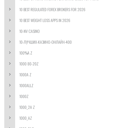
10 BEST REGULATED FOREX BROKERS FOR 2026
10 BEST WEIGHT LOSS APPS IN 2026
10-NV CASINO
10-ЛУЧШИХ-КАЗИНО-ОНЛАЙН-400
100%A Z
1000 80-20Z
1000A Z
1000ALLZ
1000Z
1000_2A Z
1000_AZ