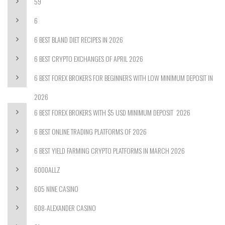
59
6
6 BEST BLAND DIET RECIPES IN 2026
6 BEST CRYPTO EXCHANGES OF APRIL 2026
6 BEST FOREX BROKERS FOR BEGINNERS WITH LOW MINIMUM DEPOSIT IN
2026
6 BEST FOREX BROKERS WITH $5 USD MINIMUM DEPOSIT ️ 2026
6 BEST ONLINE TRADING PLATFORMS OF 2026
6 BEST YIELD FARMING CRYPTO PLATFORMS IN MARCH 2026
6000ALLZ
605 NINE CASINO
608-ALEXANDER CASINO