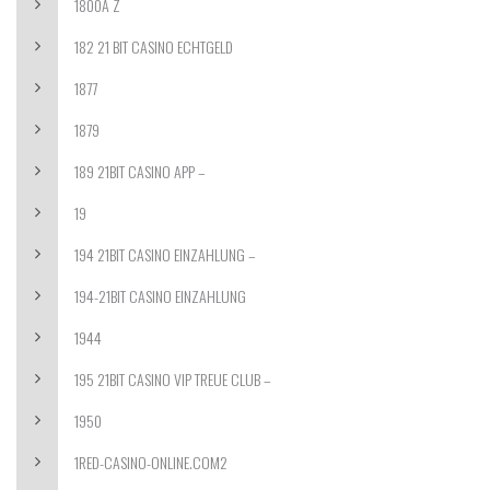
1800A Z
182 21 BIT CASINO ECHTGELD
1877
1879
189 21BIT CASINO APP –
19
194 21BIT CASINO EINZAHLUNG –
194-21BIT CASINO EINZAHLUNG
1944
195 21BIT CASINO VIP TREUE CLUB –
1950
1RED-CASINO-ONLINE.COM2