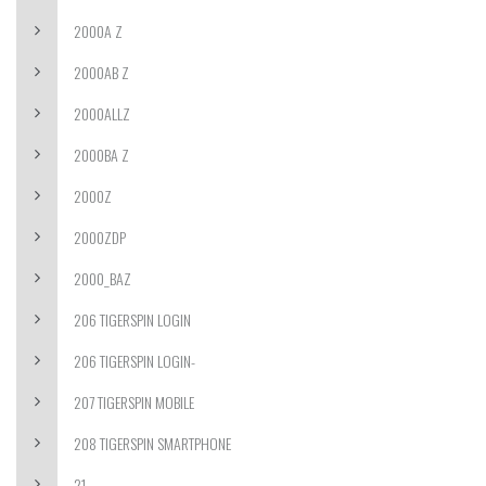
2000A Z
2000AB Z
2000ALLZ
2000BA Z
2000Z
2000ZDP
2000_BAZ
206 TIGERSPIN LOGIN
206 TIGERSPIN LOGIN-
207 TIGERSPIN MOBILE
208 TIGERSPIN SMARTPHONE
21