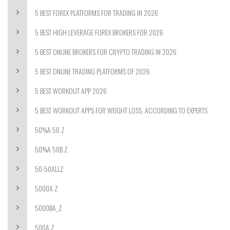
5 BEST FOREX PLATFORMS FOR TRADING IN 2026
5 BEST HIGH LEVERAGE FOREX BROKERS FOR 2026
5 BEST ONLINE BROKERS FOR CRYPTO TRADING IN 2026
5 BEST ONLINE TRADING PLATFORMS OF 2026
5 BEST WORKOUT APP 2026
5 BEST WORKOUT APPS FOR WEIGHT LOSS, ACCORDING TO EXPERTS
50%A 50 Z
50%A 50B Z
50-50ALLZ
5000A Z
5000BA_Z
500A Z