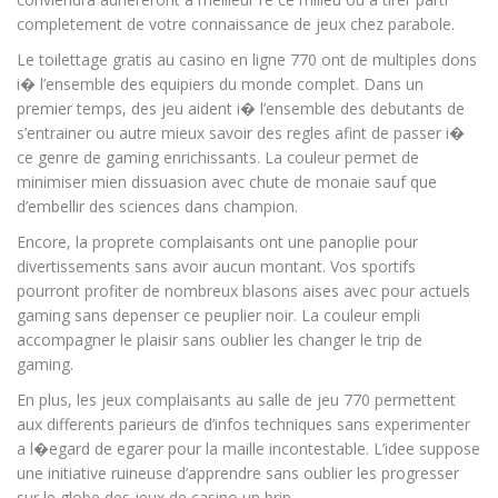
completement de votre connaissance de jeux chez parabole.
Le toilettage gratis au casino en ligne 770 ont de multiples dons
i� l’ensemble des equipiers du monde complet. Dans un
premier temps, des jeu aident i� l’ensemble des debutants de
s’entrainer ou autre mieux savoir des regles afint de passer i�
ce genre de gaming enrichissants. La couleur permet de
minimiser mien dissuasion avec chute de monaie sauf que
d’embellir des sciences dans champion.
Encore, la proprete complaisants ont une panoplie pour
divertissements sans avoir aucun montant. Vos sportifs
pourront profiter de nombreux blasons aises avec pour actuels
gaming sans depenser ce peuplier noir. La couleur empli
accompagner le plaisir sans oublier les changer le trip de
gaming.
En plus, les jeux complaisants au salle de jeu 770 permettent
aux differents parieurs de d’infos techniques sans experimenter
a l�egard de egarer pour la maille incontestable. L’idee suppose
une initiative ruineuse d’apprendre sans oublier les progresser
sur le globe des jeux de casino un brin.