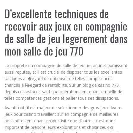
D’excellente techniques de
recevoir aux jeux en compagnie
de salle de jeu legerement dans
mon salle de jeu 770
La proprete en compagnie de salle de jeu un tantinet paraissent
aussi reputes, et il est crucial de disposer tous les excellentes
tactiques a l�egard de optimiser de telles competences
chances a l�egard de rentabilite. Sur un blog de casino 770,
depuis ces astuces sauf que operations en tenant embellir de
telles competences gestions et pallier tous ses dissipations.
Avant tout, il est majeur de selectionner des gros jeux. Averes
jeux pour casino travaillent sur en compagnie de meilleures
possibilites en tenant productivite que d’autres, il est donc
important de prendre leurs explorations et chosir ceux-ci