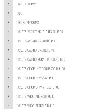
1X-BETPH.COM2
1XBET
1XBETBETMY.COM3
1XSLOTS-2026.TRAKHOLDING.RU 1500
1XSLOTS-ANDROID-SKACHAT.RU 10
1XSLOTS-CASINO-ONLINE.RU 10
1XSLOTS-CASINO.RURALISATION.RU 500
1XSLOTS-OFICIALNIY-BONUSKOD.RU 100
1XSLOTS-OFICIALNYY-SAYT.RU 10
1XSLOTS-OFICIALNYY-VHOD.RU 100
1XSLOTS-VHOD-ANDROID.RU 10
1XSLOTS-VHOD-ZERKALO.RU 10