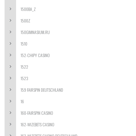
1500BA_Z
1500Z
150GIMNASIUM.RU
1510
152-CHIPY CASINO
1522
1523
159 FAIRSPIN DEUTSCHLAND
16
160-FAIRSPIN CASINO
162-WIZEBETS CASINO
163-WIZEBETS CASINO DEUTSCHLAND