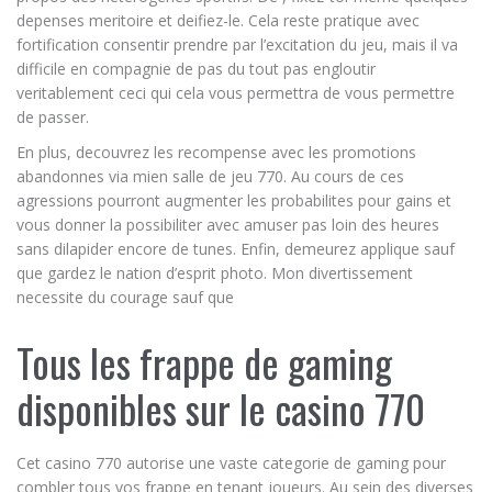
depenses meritoire et deifiez-le. Cela reste pratique avec
fortification consentir prendre par l’excitation du jeu, mais il va
difficile en compagnie de pas du tout pas engloutir
veritablement ceci qui cela vous permettra de vous permettre
de passer.
En plus, decouvrez les recompense avec les promotions
abandonnes via mien salle de jeu 770. Au cours de ces
agressions pourront augmenter les probabilites pour gains et
vous donner la possibiliter avec amuser pas loin des heures
sans dilapider encore de tunes. Enfin, demeurez applique sauf
que gardez le nation d’esprit photo. Mon divertissement
necessite du courage sauf que
Tous les frappe de gaming
disponibles sur le casino 770
Cet casino 770 autorise une vaste categorie de gaming pour
combler tous vos frappe en tenant joueurs. Au sein des diverses