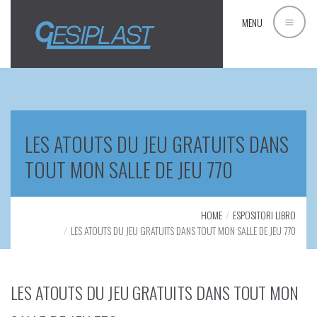
MENU
LES ATOUTS DU JEU GRATUITS DANS
TOUT MON SALLE DE JEU 770
HOME
ESPOSITORI LIBRO
LES ATOUTS DU JEU GRATUITS DANS TOUT MON SALLE DE JEU 770
LES ATOUTS DU JEU GRATUITS DANS TOUT MON