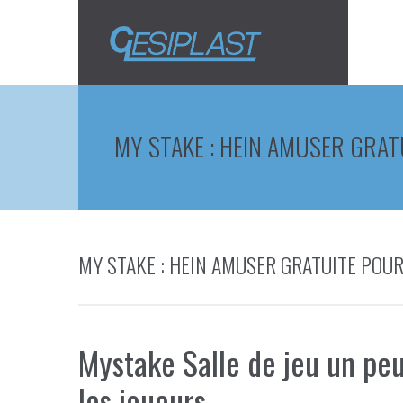
MY STAKE : HEIN AMUSER GRA
MY STAKE : HEIN AMUSER GRATUITE POU
Mystake Salle de jeu un pe
les joueurs