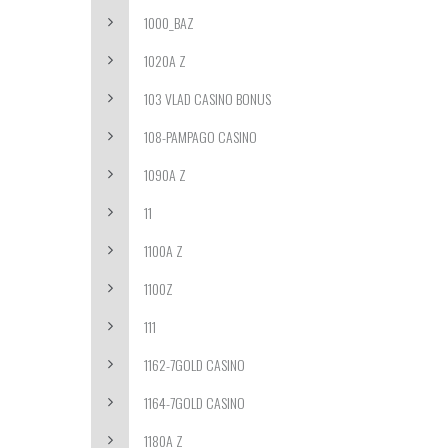
1000_BAZ
1020A Z
103 VLAD CASINO BONUS
108-PAMPAGO CASINO
1090A Z
11
1100A Z
1100Z
111
1162-7GOLD CASINO
1164-7GOLD CASINO
1180A Z