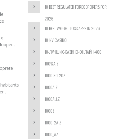
10 BEST REGULATED FOREX BROKERS FOR
de
2026
nce
10 BEST WEIGHT LOSS APPS IN 2026
ux
10-NV CASINO
eloppee,
10-ЛУЧШИХ-КАЗИНО-ОНЛАЙН-400
100%A Z
roprete
1000 80-20Z
 habitants
1000A Z
vent
1000ALLZ
1000Z
1000_2A Z
1000_AZ