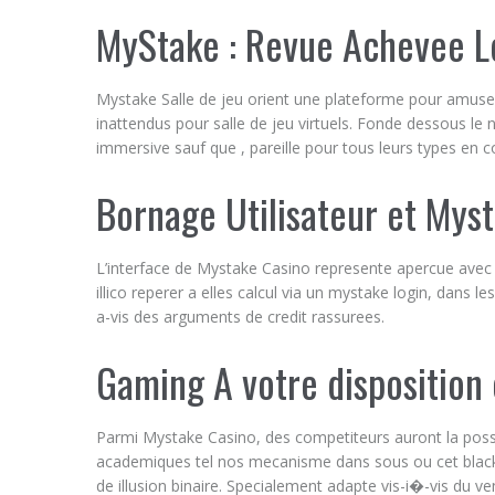
MyStake : Revue Achevee L
Mystake Salle de jeu orient une plateforme pour amuse
inattendus pour salle de jeu virtuels. Fonde dessous 
immersive sauf que , pareille pour tous leurs types en 
Bornage Utilisateur et Mys
L’interface de Mystake Casino represente apercue ave
illico reperer a elles calcul via un mystake login, dans 
a-vis des arguments de credit rassurees.
Gaming A votre disposition 
Parmi Mystake Casino, des competiteurs auront la possib
academiques tel nos mecanisme dans sous ou cet black
de illusion binaire. Specialement adapte vis-i�-vis du 