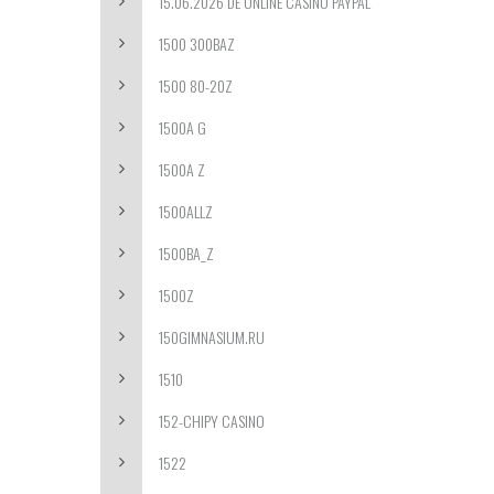
15.06.2026 DE ONLINE CASINO PAYPAL
1500 300BAZ
1500 80-20Z
1500A G
1500A Z
1500ALLZ
1500BA_Z
1500Z
150GIMNASIUM.RU
1510
152-CHIPY CASINO
1522