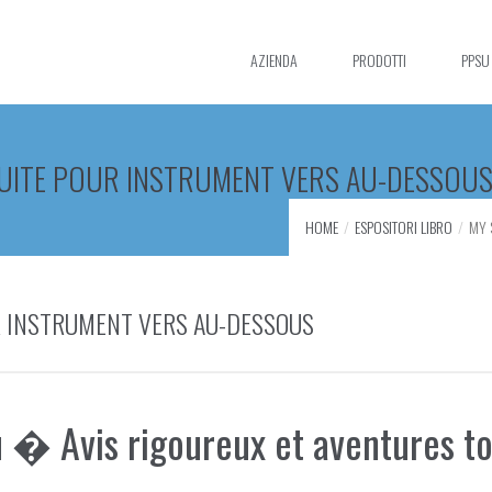
AZIENDA
PRODOTTI
PPSU
TUITE POUR INSTRUMENT VERS AU-DESSOU
HOME
ESPOSITORI LIBRO
MY 
R INSTRUMENT VERS AU-DESSOUS
u � Avis rigoureux et aventures t