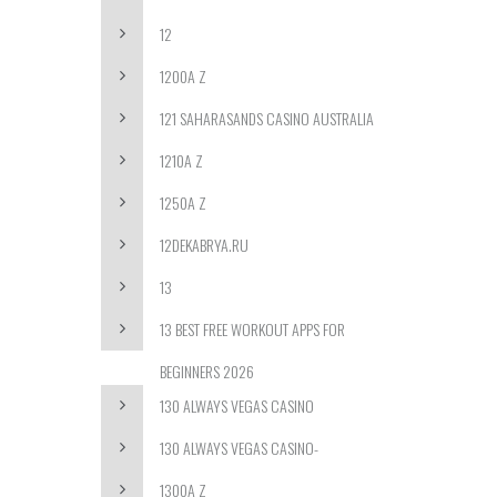
12
1200A Z
121 SAHARASANDS CASINO AUSTRALIA
1210A Z
1250A Z
12DEKABRYA.RU
13
13 BEST FREE WORKOUT APPS FOR
BEGINNERS 2026
130 ALWAYS VEGAS CASINO
130 ALWAYS VEGAS CASINO-
1300A Z