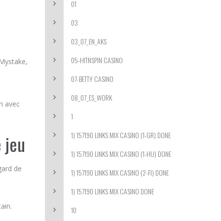
01
03
03_07_EN_AKS
05-HITNSPIN CASINO
 Mystake,
07-BETTY CASINO
08_07_ES_WORK
n avec
1
1) 157190 LINKS MIX CASINO (1-GR) DONE
 jeu
1) 157190 LINKS MIX CASINO (1-HU) DONE
gard de
1) 157190 LINKS MIX CASINO (2-FI) DONE
1) 157190 LINKS MIX CASINO DONE
ain.
10