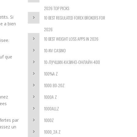
2026 TOP PICKS
its. Si
10 BEST REGULATED FOREX BROKERS FOR
e a bien
2026
10 BEST WEIGHT LOSS APPS IN 2026
isee.
10-NV CASINO
uf que
10-ЛУЧШИХ-КАЗИНО-ОНЛАЙН-400
100%A Z
1000 80-20Z
1000A Z
onnez
nees
1000ALLZ
1000Z
fertes par
assez un
1000_2A Z