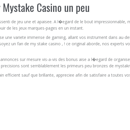
ir Mystake Casino un peu
essenti de jeu une et apaisee. A l�egard de le bout impressionnable,
uir de les jeux marques-pages en un instant.
e une variete immense de gaming, allant vos instrument dans au-d
oyez un fan de my stake casino , ! ce original aborde, nos experts v
annonces sur mesure vis-a-vis des bonus aise a l�egard de organiser
es precisions sont semblablement les primeurs peu bronzes de mystakr
efficient sauf que brillante, appreciee afin de satisfaire a toutes vo