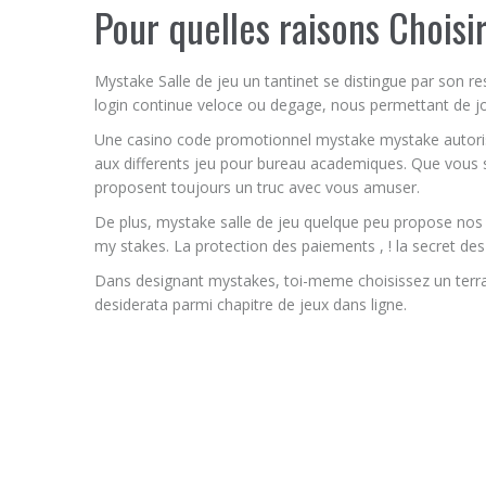
Pour quelles raisons Chois
Mystake Salle de jeu un tantinet se distingue par son r
login continue veloce ou degage, nous permettant de jo
Une casino code promotionnel mystake mystake autoris
aux differents jeu pour bureau academiques. Que vous s
proposent toujours un truc avec vous amuser.
De plus, mystake salle de jeu quelque peu propose nos 
my stakes. La protection des paiements , ! la secret d
Dans designant mystakes, toi-meme choisissez un terrain 
desiderata parmi chapitre de jeux dans ligne.