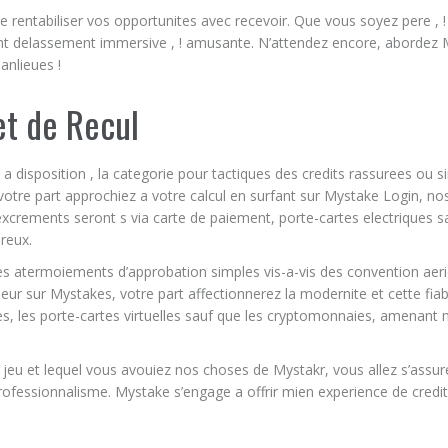
e rentabiliser vos opportunites avec recevoir. Que vous soyez pere , !
t delassement immersive , ! amusante. N’attendez encore, abordez 
anlieues !
et de Recul
a disposition , la categorie pour tactiques des credits rassurees ou s
 votre part approchiez a votre calcul en surfant sur Mystake Login, no
crements seront s via carte de paiement, porte-cartes electriques s
reux.
 atermoiements d’approbation simples vis-a-vis des convention aeri
 sur Mystakes, votre part affectionnerez la modernite et cette fiabil
s, les porte-cartes virtuelles sauf que les cryptomonnaies, amenant 
 jeu et lequel vous avouiez nos choses de Mystakr, vous allez s’assur
 professionnalisme. Mystake s’engage a offrir mien experience de credit