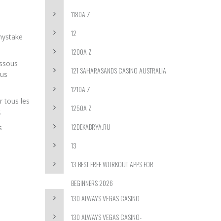
1180A Z
12
 mystake
1200A Z
essous
121 SAHARASANDS CASINO AUSTRALIA
ous
1210A Z
 tous les
1250A Z
.
12DEKABRYA.RU
s
13
13 BEST FREE WORKOUT APPS FOR
BEGINNERS 2026
130 ALWAYS VEGAS CASINO
130 ALWAYS VEGAS CASINO-