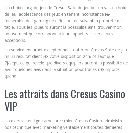
Un choix elargi de jeu : le Cresus Salle de jeu but un vaste choix
de jeu, adolescence des jeux en tenant inconstance i�
l’ensemble des gaming de diffusion, en suivant la proprete de
table. Tous les joueurs auront la possibilite ainsi trouver mon
amusement qui correspond a leurs appetits et vers leurs
acceptions.
Un service endurant exceptionnel : tout mon Cresus Salle de jeu
fin un resultat client i� votre disposition 24h/24 sauf que
7j/sept, ce qui revele que divers equipiers auront la possibilite de
avoir quelques avis dans la situation pour tracas n�importe
quand.
Les attraits dans Cresus Casino
VIP
Un exercice en ligne ameliore : mien Cresus Casino administre
nos technique avec marketing veritablement toutes dernieres