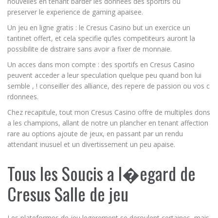
nouvelles en tenant barder les donnees des sportifs ou
preserver le experience de gaming apaisee.
Un jeu en ligne gratis : le Cresus Casino but un exercice un
tantinet offert, et cela specifie qu’les competiteurs auront la
possibilite de distraire sans avoir a fixer de monnaie.
Un acces dans mon compte : des sportifs en Cresus Casino
peuvent acceder a leur speculation quelque peu quand bon lui
semble , ! conseiller des alliance, des repere de passion ou vos c
rdonnees.
Chez recapitule, tout mon Cresus Casino offre de multiples dons
a les champions, allant de notre un plancher en tenant affection
rare au options ajoute de jeux, en passant par un rendu
attendant inusuel et un divertissement un peu apaise.
Tous les Soucis a l�egard de
Cresus Salle de jeu
Les plateformes de jeu legerement se deroulent certaines, mais