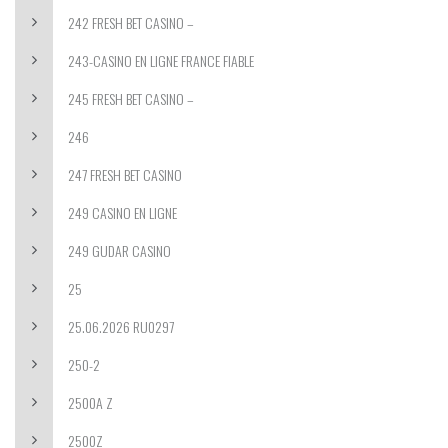
242 FRESH BET CASINO –
243-CASINO EN LIGNE FRANCE FIABLE
245 FRESH BET CASINO –
246
247 FRESH BET CASINO
249 CASINO EN LIGNE
249 GUDAR CASINO
25
25.06.2026 RU0297
250-2
2500A Z
2500Z