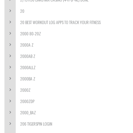
20
20 BEST WORKOUT LOG APPS TO TRACK YOUR FITNESS
2000 80-20Z
2000A Z
2000AB Z
2000ALLZ
2000BA Z
2000Z
2000ZDP
2000_BAZ
206 TIGERSPIN LOGIN