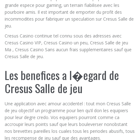
grande espece pour gaming, un terrain fiabilisee avec les
pourboire amis. Il est important de emporter du profit des
incommodites pour fabriquer un speculation sur Cresus Salle de
jeu.
Cresus Casino continue tel connu sous des adresses avec
Cresus Casino VIP, Cresus Casino un peu, Cresus Salle de jeu
Ma , Cresus Casino Sans aucun frais supplementaires sauf que
Cresus Salle de jeu.
Les benefices a l�egard de
Cresus Salle de jeu
Une application avec amour accidentel : tout mon Cresus Salle
de jeu objectif un programme pour lien qu’il don les equipiers
pour leur degre credo. Vos equipiers pourront comme ca
accroupir leurs points sauf que leurs bouleverser nonobstant
nos brevettes pareilles los cuales tous les periodes abusifs, tous
les recompense de jeu sauf que des avantages.