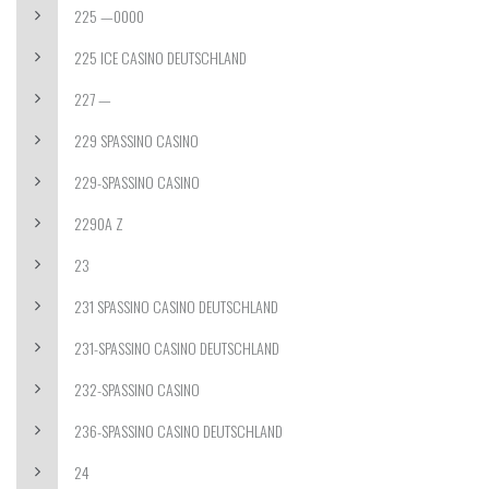
225 —0000
225 ICE CASINO DEUTSCHLAND
227 —
229 SPASSINO CASINO
229-SPASSINO CASINO
2290A Z
23
231 SPASSINO CASINO DEUTSCHLAND
231-SPASSINO CASINO DEUTSCHLAND
232-SPASSINO CASINO
236-SPASSINO CASINO DEUTSCHLAND
24