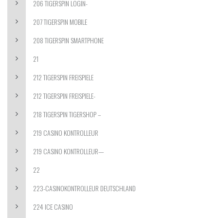
206 TIGERSPIN LOGIN-
207 TIGERSPIN MOBILE
208 TIGERSPIN SMARTPHONE
21
212 TIGERSPIN FREISPIELE
212 TIGERSPIN FREISPIELE-
218 TIGERSPIN TIGERSHOP –
219 CASINO KONTROLLEUR
219 CASINO KONTROLLEUR—
22
223-CASINOKONTROLLEUR DEUTSCHLAND
224 ICE CASINO