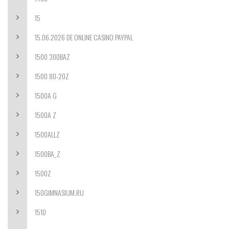
15
15.06.2026 DE ONLINE CASINO PAYPAL
1500 300BAZ
1500 80-20Z
1500A G
1500A Z
1500ALLZ
1500BA_Z
1500Z
150GIMNASIUM.RU
1510