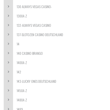
130 ALWAYS VEGAS CASINO-
1300A Z
132-ALWAYS VEGAS CASINO
137-SLOTOZEN CASINO DEUTSCHLAND
14
140 CASINO BRANGO
1400A Z
142
143-LUCKY ONES DEUTSCHLAND
1450A Z
1480A Z
1489