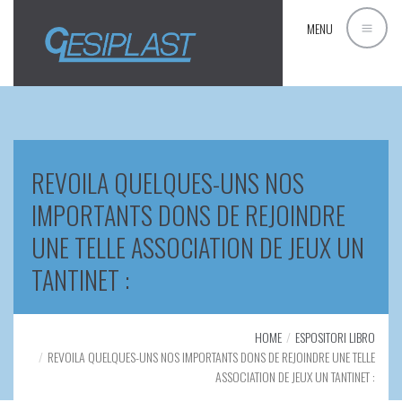
MENU
REVOILA QUELQUES-UNS NOS
IMPORTANTS DONS DE REJOINDRE
UNE TELLE ASSOCIATION DE JEUX UN
TANTINET :
HOME
ESPOSITORI LIBRO
REVOILA QUELQUES-UNS NOS IMPORTANTS DONS DE REJOINDRE UNE TELLE
ASSOCIATION DE JEUX UN TANTINET :