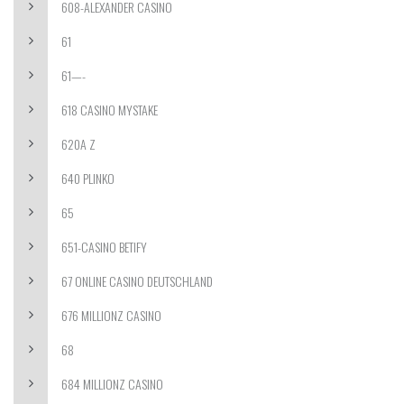
608-ALEXANDER CASINO
61
61—-
618 CASINO MYSTAKE
620A Z
640 PLINKO
65
651-CASINO BETIFY
67 ONLINE CASINO DEUTSCHLAND
676 MILLIONZ CASINO
68
684 MILLIONZ CASINO