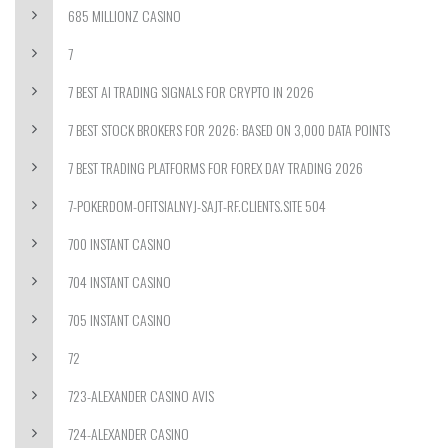
685 MILLIONZ CASINO
7
7 BEST AI TRADING SIGNALS FOR CRYPTO IN 2026
7 BEST STOCK BROKERS FOR 2026: BASED ON 3,000 DATA POINTS
7 BEST TRADING PLATFORMS FOR FOREX DAY TRADING 2026
7-POKERDOM-OFITSIALNYJ-SAJT-RF.CLIENTS.SITE 504
700 INSTANT CASINO
704 INSTANT CASINO
705 INSTANT CASINO
72
723-ALEXANDER CASINO AVIS
724-ALEXANDER CASINO