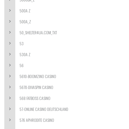
500A Z
500A_Z
50_SHELTER4UA.COM_TXT
53
530A Z
56
5610-BOOMZINO CASINO
5670-DIVASPIN CASINO
568 FATBOSS CASINO
57-ONLINE CASINO DEUTSCHLAND
576 APHRODITE CASINO