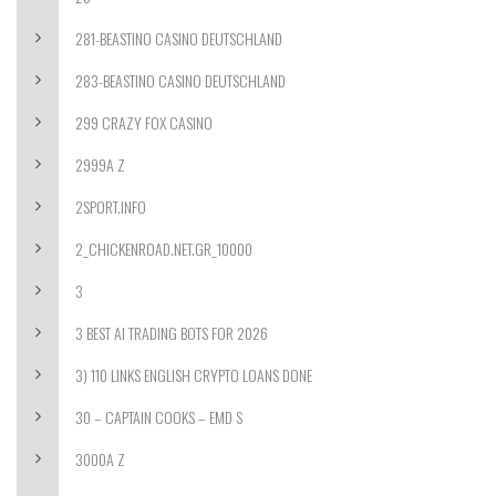
281-BEASTINO CASINO DEUTSCHLAND
283-BEASTINO CASINO DEUTSCHLAND
299 CRAZY FOX CASINO
2999A Z
2SPORT.INFO
2_CHICKENROAD.NET.GR_10000
3
3 BEST AI TRADING BOTS FOR 2026
3) 110 LINKS ENGLISH CRYPTO LOANS DONE
30 – CAPTAIN COOKS – EMD S
3000A Z