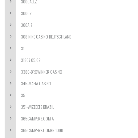
3000ALLZ
3000Z
300A Z
308 NINE CASINO DEUTSCHLAND
31
31867 05.02
3380-BROWINNER CASINO
345-MAFIA CASINO
35
351-WIZEBETS BRAZIL
365CAMPERS.COM A
365CAMPERS.COMEN 1000