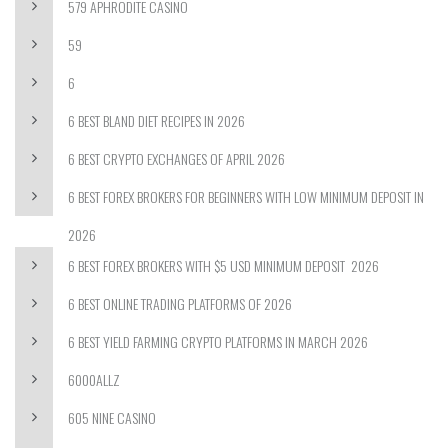
579 APHRODITE CASINO
59
6
6 BEST BLAND DIET RECIPES IN 2026
6 BEST CRYPTO EXCHANGES OF APRIL 2026
6 BEST FOREX BROKERS FOR BEGINNERS WITH LOW MINIMUM DEPOSIT IN
2026
6 BEST FOREX BROKERS WITH $5 USD MINIMUM DEPOSIT ️ 2026
6 BEST ONLINE TRADING PLATFORMS OF 2026
6 BEST YIELD FARMING CRYPTO PLATFORMS IN MARCH 2026
6000ALLZ
605 NINE CASINO