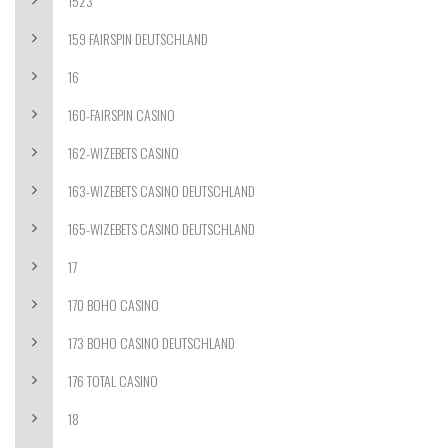
1523
159 FAIRSPIN DEUTSCHLAND
16
160-FAIRSPIN CASINO
162-WIZEBETS CASINO
163-WIZEBETS CASINO DEUTSCHLAND
165-WIZEBETS CASINO DEUTSCHLAND
17
170 BOHO CASINO
173 BOHO CASINO DEUTSCHLAND
176 TOTAL CASINO
18