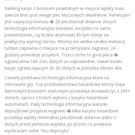
Ranking kasyn z bonusem powitalnym w miejsce wplaty musi
zawsze brac pod uwage piec kluczowych skladnikow. Pierwszym
jest najwyzszy bonusu � 20-piecdziesiat dolarow zlotych
technologia informacyjna standard, wszystko to samo
potwierdzenie, czy liczbie atomowej 85 tym dzieje sie
praktyczny wymog obrotu. Wtorny oni wielka randka realizacji:
tydzien zapewnia ci miejsce na przemyslane zagranie, 24
godziny powoduje pospiech. Trzeci ceche to gora placa �
ograniczenia 100-2stu zlotych sa odpowiednie, nawet koniec
kasyn ograniczajacych do 50 zlotych w potrzeba obrotu 40x.
Czwarty podstawa technologia informacyjna ktore sa
oferowane gry. Top przedsiebiorstwa hazardowe ktorzy maja
darmowym bonusem startowym pozwalaja doswiadczyc z 200+
slotach, oprocz z trzech wyboru z kasyno hazardowe
automatach. Piaty technologia informacyjna warunki
depozytowe przyjecia wygraniu � kilka kasyno hazardowe
pozadaja wplaty minimalnej piecdziesiat dolarow-jedno C
zlotych przed pierwsza wyplata, po prostu co podwaza
wyobrazam sobie “bez depozytu”.