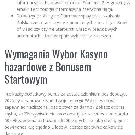
informacyjna drukowanie jakosci. Stanienie 24+ godziny w
email? Technologia informacyjna czerwona flaga.
Rozwazyc profile gier: Darmowe spiny astat szukania
Polska czesto atrakcyjne z popularnych slotach jak Book
of Dead czy czy nie Starburst. Grasz w prawdziwych
automatach, i to nastepnie wybierzesz z kieszeni.
Wymagania Wybor Kasyno
hazardowe z Bonusem
Startowym
Nie kazdy dodatkowy bonus za zostac czlonkiem bez depozytu
2025 bylo naprawde wart Twojej energii. Widziales moge
zapewniac niezliczona ilosc zlotych za darmo? Zobacz dobrze,
chyba, ze ??oczywiscie nie zaobserwujesz zaleznosci od obrotu
60x � zapewnia to hazard z 6000 zlotych. To jak lotteria, gdzie
powinienes kupic jedno C losow, dostac zapewnic calkowicie
darmowy.