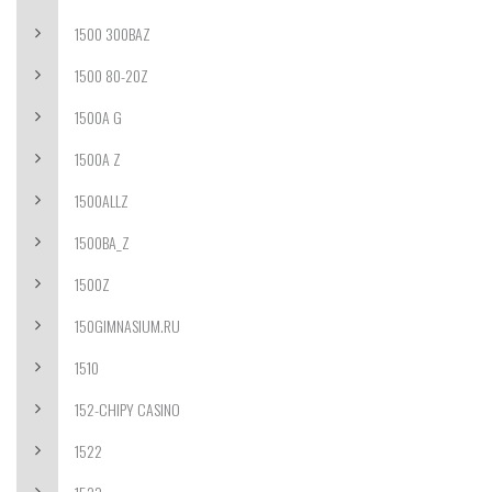
1500 300BAZ
1500 80-20Z
1500A G
1500A Z
1500ALLZ
1500BA_Z
1500Z
150GIMNASIUM.RU
1510
152-CHIPY CASINO
1522