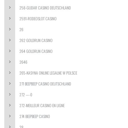
258-GUDAR CASINO DEUTSCHLAND
2591-RODEOSLOT CASINO
26
262 GOLDRUN CASINO
264 GOLDRUN CASINO
2646
265-KASYNA ONLINE LEGALNE W POLSCE
271 BEEPBEEP CASINO DEUTSCHLAND
272 —-0
272-MEILLEUR CASINO EN LIGNE
274 BEEPBEEP CASINO
28