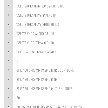
1XSLOTS-OFICIALNIY-BONUSKOD.RU 100
1XSLOTS-OFICIALNYY-SAYT.RU 10
1XSLOTS-OFICIALNYY-VHOD.RU 100
1XSLOTS-VHOD-ANDROID.RU 10
1XSLOTS-VHOD-ZERKALO.RU 10
1XSLOTS-ZERKALO-SKACHAT.RU 10
2
2) 157190 LINKS MIX CASINO (1-FR-DE-GR) DONE
2) 157190 LINKS MIX CASINO (1-GR)1
2) 157190 LINKS MIX CASINO (4-IT-JP-NL) DONE
20
20 BEST WORKOUT LOG APPS TO TRACK YOUR FITNESS