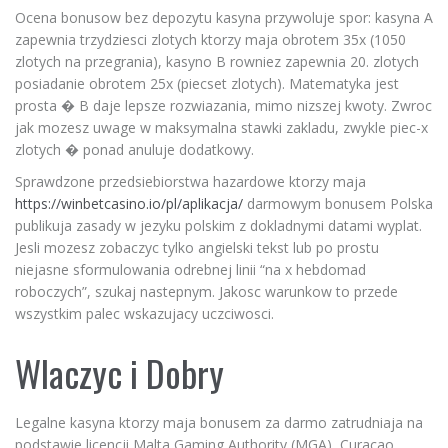
Ocena bonusow bez depozytu kasyna przywoluje spor: kasyna A
zapewnia trzydziesci zlotych ktorzy maja obrotem 35x (1050
zlotych na przegrania), kasyno B rowniez zapewnia 20. zlotych
posiadanie obrotem 25x (piecset zlotych). Matematyka jest
prosta � B daje lepsze rozwiazania, mimo nizszej kwoty. Zwroc
jak mozesz uwage w maksymalna stawki zakladu, zwykle piec-x
zlotych � ponad anuluje dodatkowy.
Sprawdzone przedsiebiorstwa hazardowe ktorzy maja
https://winbetcasino.io/pl/aplikacja/
darmowym bonusem Polska
publikuja zasady w jezyku polskim z dokladnymi datami wyplat.
Jesli mozesz zobaczyc tylko angielski tekst lub po prostu
niejasne sformulowania odrebnej linii “na x hebdomad
roboczych”, szukaj nastepnym. Jakosc warunkow to przede
wszystkim palec wskazujacy uczciwosci.
Wlaczyc i Dobry
Legalne kasyna ktorzy maja bonusem za darmo zatrudniaja na
podstawie licencji Malta Gaming Authority (MGA), Curacao