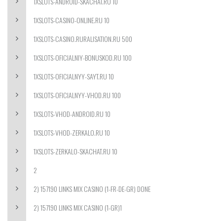
1XSLOTS-ANDROID-SKACHAT.RU 10
1XSLOTS-CASINO-ONLINE.RU 10
1XSLOTS-CASINO.RURALISATION.RU 500
1XSLOTS-OFICIALNIY-BONUSKOD.RU 100
1XSLOTS-OFICIALNYY-SAYT.RU 10
1XSLOTS-OFICIALNYY-VHOD.RU 100
1XSLOTS-VHOD-ANDROID.RU 10
1XSLOTS-VHOD-ZERKALO.RU 10
1XSLOTS-ZERKALO-SKACHAT.RU 10
2
2) 157190 LINKS MIX CASINO (1-FR-DE-GR) DONE
2) 157190 LINKS MIX CASINO (1-GR)1