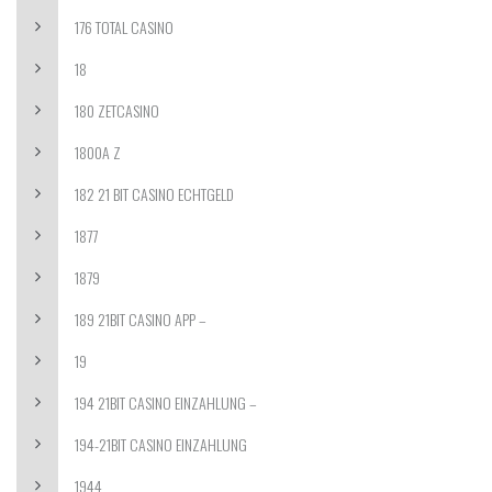
176 TOTAL CASINO
18
180 ZETCASINO
1800A Z
182 21 BIT CASINO ECHTGELD
1877
1879
189 21BIT CASINO APP –
19
194 21BIT CASINO EINZAHLUNG –
194-21BIT CASINO EINZAHLUNG
1944