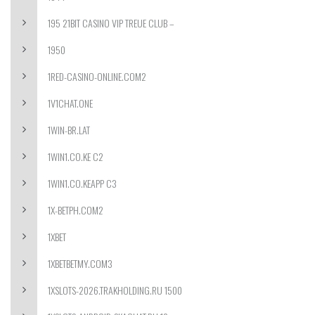
195 21BIT CASINO VIP TREUE CLUB –
1950
1RED-CASINO-ONLINE.COM2
1V1CHAT.ONE
1WIN-BR.LAT
1WIN1.CO.KE C2
1WIN1.CO.KEAPP C3
1X-BETPH.COM2
1XBET
1XBETBETMY.COM3
1XSLOTS-2026.TRAKHOLDING.RU 1500