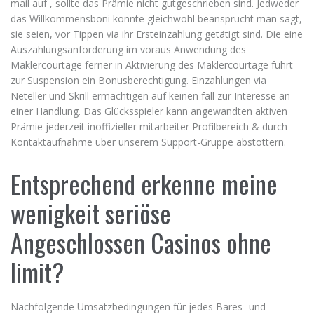
mail auf , sollte das Prämie nicht gutgeschrieben sind. Jedweder
das Willkommensboni konnte gleichwohl beansprucht man sagt,
sie seien, vor Tippen via ihr Ersteinzahlung getätigt sind. Die eine
Auszahlungsanforderung im voraus Anwendung des
Maklercourtage ferner in Aktivierung des Maklercourtage führt
zur Suspension ein Bonusberechtigung. Einzahlungen via
Neteller und Skrill ermächtigen auf keinen fall zur Interesse an
einer Handlung. Das Glücksspieler kann angewandten aktiven
Prämie jederzeit inoffizieller mitarbeiter Profilbereich & durch
Kontaktaufnahme über unserem Support-Gruppe abstottern.
Entsprechend erkenne meine
wenigkeit seriöse
Angeschlossen Casinos ohne
limit?
Nachfolgende Umsatzbedingungen für jedes Bares- und