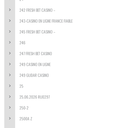
242 FRESH BET CASINO –
243-CASINO EN LIGNE FRANCE FIABLE
245 FRESH BET CASINO –
246
247 FRESH BET CASINO
249 CASINO EN LIGNE
249 GUDAR CASINO
25
25.06.2026 RU0297
250-2
2500A Z