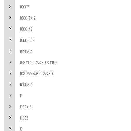
1000Z
1000_2A Z
1000_AZ
1000_BAZ
1020A Z
103 VLAD CASINO BONUS
108-PAMPAGO CASINO
1090A Z
11
1100A Z
1100Z
111