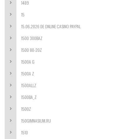
1489
15
15.06.2026 DE ONLINE CASINO PAYPAL
1500 300BAZ
1500 80-20Z
1500A G
1500A Z
1500ALLZ
1500BA_Z
1500Z
150GIMNASIUM.RU
1510