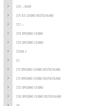
225 —0000
225 ICE CASINO DEUTSCHLAND
227 —
229 SPASSINO CASINO
229-SPASSINO CASINO
2290A Z
23
231 SPASSINO CASINO DEUTSCHLAND
231-SPASSINO CASINO DEUTSCHLAND
232-SPASSINO CASINO
236-SPASSINO CASINO DEUTSCHLAND
24