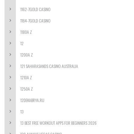
1162-7GOLD CASINO
1164-7GOLD CASINO
1180A Z
12
1200A Z
121 SAHARASANDS CASINO AUSTRALIA
1210A Z
1250A Z
12DEKABRYA.RU
13
13 BEST FREE WORKOUT APPS FOR BEGINNERS 2026