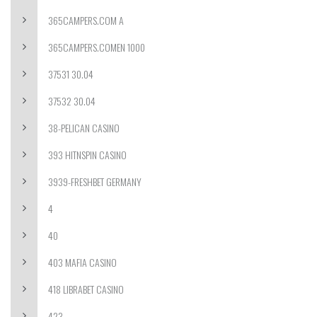
365CAMPERS.COM A
365CAMPERS.COMEN 1000
37531 30.04
37532 30.04
38-PELICAN CASINO
393 HITNSPIN CASINO
3939-FRESHBET GERMANY
4
40
403 MAFIA CASINO
418 LIBRABET CASINO
423