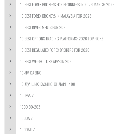
10 BEST FOREX BROKERS FOR BEGINNERS IN 2026 MARCH 2026
10 BEST FOREX BROKERS IN MALAYSIA FOR 2026
10 BEST INVESTMENTS FOR 2026
10 BEST OPTIONS TRADING PLATFORMS: 2026 TOP PICKS
10 BEST REGULATED FOREX BROKERS FOR 2026
10 BEST WEIGHT LOSS APPS IN 2026
10-NV CASINO
10-ЛУЧШИХ-КАЗИНО-ОНЛАЙН-400
100%A Z
1000 80-20Z
1000A Z
1000ALLZ