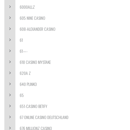
6000ALLZ
605 NINE CASINO
608-ALEXANDER CASINO
61
61—-
618 CASINO MYSTAKE
620A Z
640 PLINKO
65
651-CASINO BETIFY
67 ONLINE CASINO DEUTSCHLAND
676 MILLIONZ CASINO