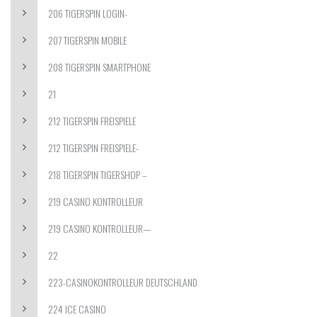
206 TIGERSPIN LOGIN-
207 TIGERSPIN MOBILE
208 TIGERSPIN SMARTPHONE
21
212 TIGERSPIN FREISPIELE
212 TIGERSPIN FREISPIELE-
218 TIGERSPIN TIGERSHOP –
219 CASINO KONTROLLEUR
219 CASINO KONTROLLEUR—
22
223-CASINOKONTROLLEUR DEUTSCHLAND
224 ICE CASINO