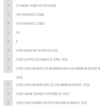
57-ONLINE CASINO DEUTSCHLAND
576 APHRODITE CASINO
579 APHRODITE CASINO
59
6
6 BEST BLAND DIET RECIPES IN 2026
6 BEST CRYPTO EXCHANGES OF APRIL 2026
6 BEST FOREX BROKERS FOR BEGINNERS WITH LOW MINIMUM DEPOSIT IN
2026
6 BEST FOREX BROKERS WITH $5 USD MINIMUM DEPOSIT ️ 2026
6 BEST ONLINE TRADING PLATFORMS OF 2026
6 BEST YIELD FARMING CRYPTO PLATFORMS IN MARCH 2026