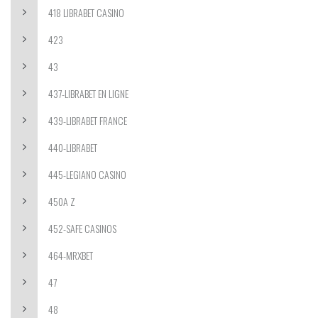
418 LIBRABET CASINO
423
43
437-LIBRABET EN LIGNE
439-LIBRABET FRANCE
440-LIBRABET
445-LEGIANO CASINO
450A Z
452-SAFE CASINOS
464-MRXBET
47
48