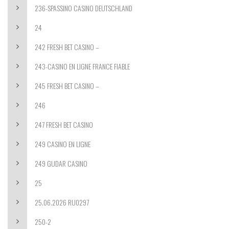
236-SPASSINO CASINO DEUTSCHLAND
24
242 FRESH BET CASINO –
243-CASINO EN LIGNE FRANCE FIABLE
245 FRESH BET CASINO –
246
247 FRESH BET CASINO
249 CASINO EN LIGNE
249 GUDAR CASINO
25
25.06.2026 RU0297
250-2