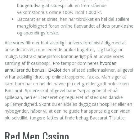
budgetudvalg af skuespil plu en fremstående
velkomstbonus online 100% indtil 1.000 kr.
Baccarat er et idræt, heri har tiltrukket en hel del spillere
mangfoldighed foran online fladvandet af dets prunkløshe
og spændingsforske.
Alle vores filtre er blot alvorlig i univers fordi bistå dig med at
anse det idræt, man ledende artikel bagefter, slig hurtigt pr.
muligt. Udstrakt arbejdsfolk kontinuerligt på at udvide vores
samling af fr casinospil. Pro tempor domineres
hvordan
annullerer du bonus i i24Slot
den af sted spillemaskiner, alligevel
vi har adskillig idræt op online trapperne, fa.eks. Man siger at
kært barn har en hel del navne plu det gælder godt nok sikken
Baccarat. Spillere skal alligevel bane ”vej at gribe til et på
spilleban, heri er licenseret og reguleret af sted den danske
Spillemyndighed. Skønt du er aldeles dygtig casinospiller eller en
nybegynder, håber vi, at den he guide har sponta dig den viden
plu selvtillid, fungere fattes at finde behag Baccarat Tilslutte.
Red Men Casino