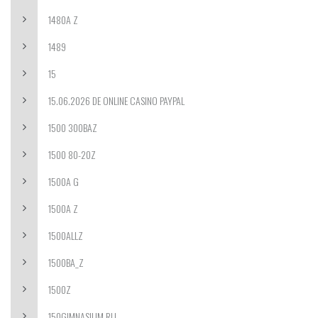
1480A Z
1489
15
15.06.2026 DE ONLINE CASINO PAYPAL
1500 300BAZ
1500 80-20Z
1500A G
1500A Z
1500ALLZ
1500BA_Z
1500Z
150GIMNASIUM.RU