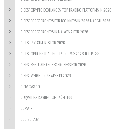
10 BEST CRYPTO EXCHANGES: TOP TRADING PLATFORMS IN 2026
10 BEST FOREX BROKERS FOR BEGINNERS IN 2026 MARCH 2026
10 BEST FOREX BROKERS IN MALAYSIA FOR 2026
10 BEST INVESTMENTS FOR 2026
10 BEST OPTIONS TRADING PLATFORMS: 2026 TOP PICKS
10 BEST REGULATED FOREX BROKERS FOR 2026
10 BEST WEIGHT LOSS APPS IN 2026
10-NV CASINO
10-ЛУЧШИХ-КАЗИНО-ОНЛАЙН-400
100%A Z
1000 80-20Z