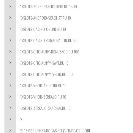
1XSLOTS-2026.TRAKHOLDING.RU 1500
1XSLOTS-ANDROID-SKACHAT.RU 10
1XSLOTS-CASINO-ONLINE.RU 10
1XSLOTS-CASINO.RURALISATION.RU 500
1XSLOTS-OFICIALNIY-BONUSKOD.RU 100
1XSLOTS-OFICIALNYY-SAYT.RU 10
1XSLOTS-OFICIALNYY-VHOD.RU 100
1XSLOTS-VHOD-ANDROID.RU 10
1XSLOTS-VHOD-ZERKALO.RU 10
1XSLOTS-ZERKALO-SKACHAT.RU 10
2
2) 157190 LINKS MIX CASINO (1-FR-DE-GR) DONE