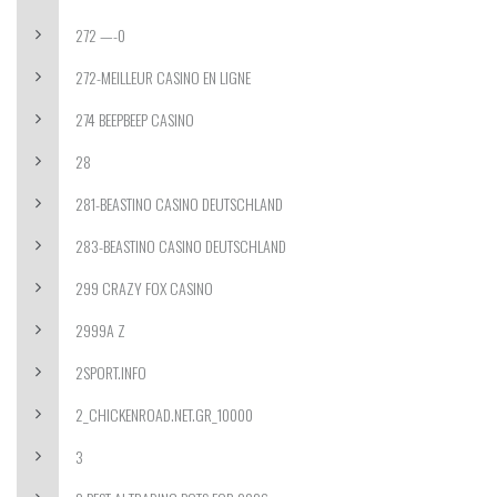
272 —-0
272-MEILLEUR CASINO EN LIGNE
274 BEEPBEEP CASINO
28
281-BEASTINO CASINO DEUTSCHLAND
283-BEASTINO CASINO DEUTSCHLAND
299 CRAZY FOX CASINO
2999A Z
2SPORT.INFO
2_CHICKENROAD.NET.GR_10000
3