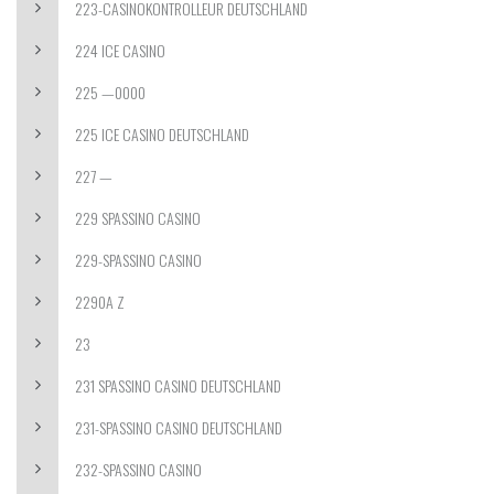
223-CASINOKONTROLLEUR DEUTSCHLAND
224 ICE CASINO
225 —0000
225 ICE CASINO DEUTSCHLAND
227 —
229 SPASSINO CASINO
229-SPASSINO CASINO
2290A Z
23
231 SPASSINO CASINO DEUTSCHLAND
231-SPASSINO CASINO DEUTSCHLAND
232-SPASSINO CASINO