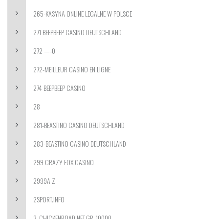
265-KASYNA ONLINE LEGALNE W POLSCE
271 BEEPBEEP CASINO DEUTSCHLAND
272 —-0
272-MEILLEUR CASINO EN LIGNE
274 BEEPBEEP CASINO
28
281-BEASTINO CASINO DEUTSCHLAND
283-BEASTINO CASINO DEUTSCHLAND
299 CRAZY FOX CASINO
2999A Z
2SPORT.INFO
2_CHICKENROAD.NET.GR_10000