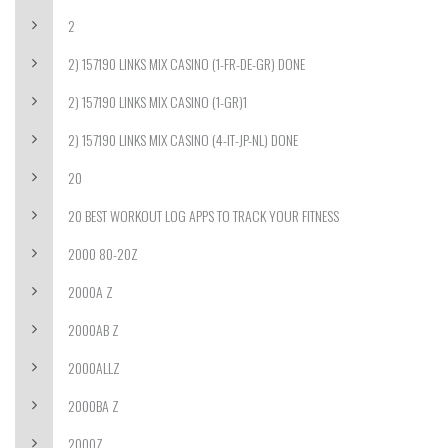
2
2) 157190 LINKS MIX CASINO (1-FR-DE-GR) DONE
2) 157190 LINKS MIX CASINO (1-GR)1
2) 157190 LINKS MIX CASINO (4-IT-JP-NL) DONE
20
20 BEST WORKOUT LOG APPS TO TRACK YOUR FITNESS
2000 80-20Z
2000A Z
2000AB Z
2000ALLZ
2000BA Z
2000Z