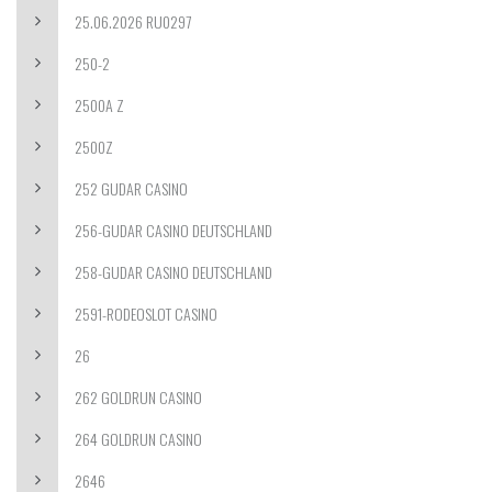
25.06.2026 RU0297
250-2
2500A Z
2500Z
252 GUDAR CASINO
256-GUDAR CASINO DEUTSCHLAND
258-GUDAR CASINO DEUTSCHLAND
2591-RODEOSLOT CASINO
26
262 GOLDRUN CASINO
264 GOLDRUN CASINO
2646