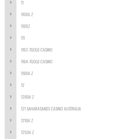
11
1100A Z
1100Z
111
1162-7GOLD CASINO
1164-7GOLD CASINO
1180A Z
12
1200A Z
121 SAHARASANDS CASINO AUSTRALIA
1210A Z
1250A Z