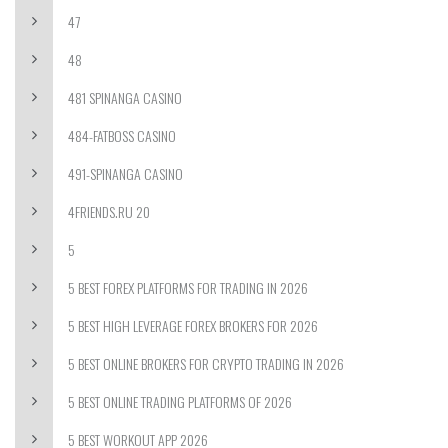
47
48
481 SPINANGA CASINO
484-FATBOSS CASINO
491-SPINANGA CASINO
4FRIENDS.RU 20
5
5 BEST FOREX PLATFORMS FOR TRADING IN 2026
5 BEST HIGH LEVERAGE FOREX BROKERS FOR 2026
5 BEST ONLINE BROKERS FOR CRYPTO TRADING IN 2026
5 BEST ONLINE TRADING PLATFORMS OF 2026
5 BEST WORKOUT APP 2026