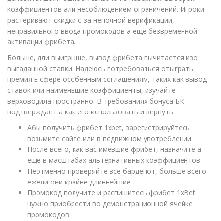
коэффициентов али несоблюдением ограничений. Игроки
растеривают скидки с-за неполной верификации,
неправильного ввода промокодов а еще безвременной
активации фрибета.
Больше, дли выигрыше, вывод фрибета вычитается изо
выгаданной ставки. Надеюсь потребоваться отыграть
премия в сфере особенным соглашениям, таких как вывод
ставок или наименьшие коэффициенты, изучайте
верховодила пространно. В требованиях бонуса БК
подтверждает а как его использовать и вернуть.
Абы получить фрибет 1xbet, зарегистрируйтесь
возьмите сайте или в подвижном употреблении.
После всего, как вас имевшие фрибет, назначите а
еще в масштабах альтернативных коэффициентов.
Неотменно проверяйте все бардепот, больше всего
ежели они крайне длиннейшие.
Промокод получите и распишитесь фрибет 1xBet
нужно приобрести во демонстрационной ячейке
промокодов.