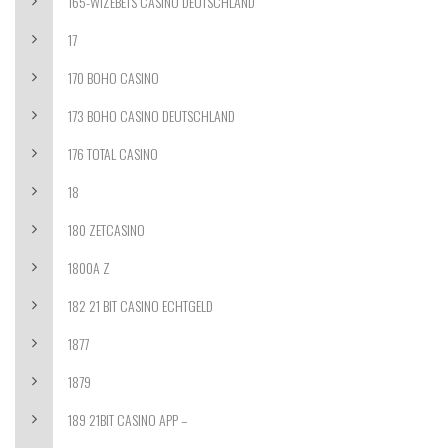
165-WIZEBETS CASINO DEUTSCHLAND
17
170 BOHO CASINO
173 BOHO CASINO DEUTSCHLAND
176 TOTAL CASINO
18
180 ZETCASINO
1800A Z
182 21 BIT CASINO ECHTGELD
1877
1879
189 21BIT CASINO APP –