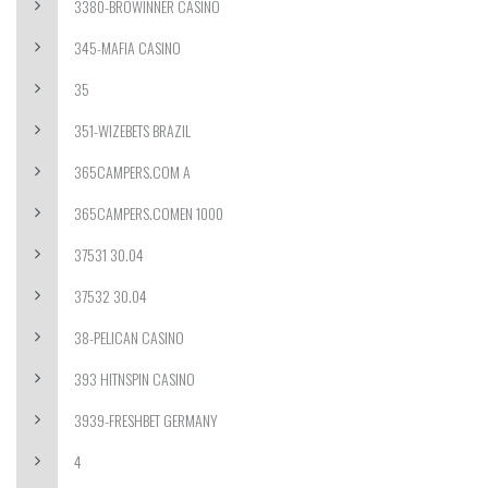
3380-BROWINNER CASINO
345-MAFIA CASINO
35
351-WIZEBETS BRAZIL
365CAMPERS.COM A
365CAMPERS.COMEN 1000
37531 30.04
37532 30.04
38-PELICAN CASINO
393 HITNSPIN CASINO
3939-FRESHBET GERMANY
4