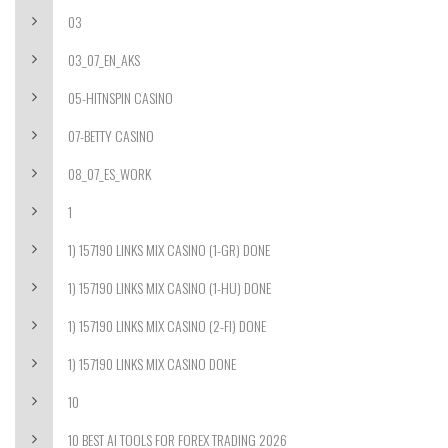
03
03_07_EN_AKS
05-HITNSPIN CASINO
07-BETTY CASINO
08_07_ES_WORK
1
1) 157190 LINKS MIX CASINO (1-GR) DONE
1) 157190 LINKS MIX CASINO (1-HU) DONE
1) 157190 LINKS MIX CASINO (2-FI) DONE
1) 157190 LINKS MIX CASINO DONE
10
10 BEST AI TOOLS FOR FOREX TRADING 2026