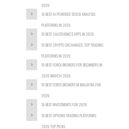
2026
10 BEST AI-POWERED STOCK ANALYSIS
PLATFORMS IN 2026
10 BEST CALISTHENICS APPS IN 2026
10 BEST CRYPTO EXCHANGES: TOP TRADING
PLATFORMS IN 2026
10 BEST FOREX BROKERS FOR BEGINNERS IN
2026 MARCH 2026
10 BEST FOREX BROKERS IN MALAYSIA FOR
2026
10 BEST INVESTMENTS FOR 2026
10 BEST OPTIONS TRADING PLATFORMS:
2026 TOP PICKS