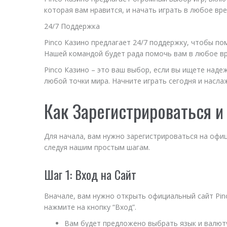
которая вам нравится, и начать играть в любое вре
24/7 Поддержка
Pinco Казино предлагает 24/7 поддержку, чтобы по
Нашей командой будет рада помочь вам в любое в
Pinco Казино – это ваш выбор, если вы ищете наде
любой точки мира. Начните играть сегодня и насла
Как Зарегистрироваться и 
Для начала, вам нужно зарегистрироваться на офиц
следуя нашим простым шагам.
Шаг 1: Вход на Сайт
Вначале, вам нужно открыть официальный сайт Pinc
нажмите на кнопку “Вход”.
Вам будет предложено выбрать язык и валют