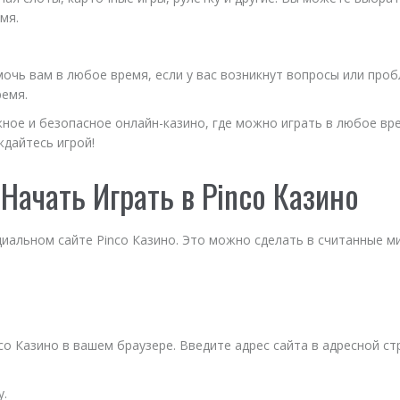
мя.
мочь вам в любое время, если у вас возникнут вопросы или проб
ремя.
жное и безопасное онлайн-казино, где можно играть в любое вре
ждайтесь игрой!
Начать Играть в Pinco Казино
иальном сайте Pinco Казино. Это можно сделать в считанные м
o Казино в вашем браузере. Введите адрес сайта в адресной ст
у.