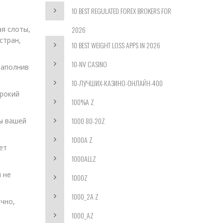
10 BEST REGULATED FOREX BROKERS FOR
ая слоты,
2026
стран,
10 BEST WEIGHT LOSS APPS IN 2026
10-NV CASINO
заполнив
10-ЛУЧШИХ-КАЗИНО-ОНЛАЙН-400
ирокий
100%A Z
1000 80-20Z
ты вашей
1000A Z
ет
1000ALLZ
и не
1000Z
1000_2A Z
очно,
1000_AZ