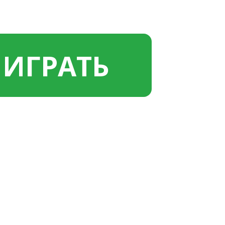
ИГРАТЬ