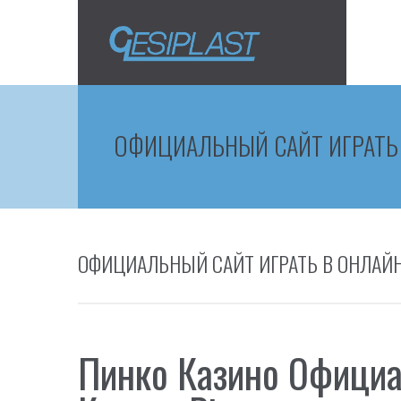
ОФИЦИАЛЬНЫЙ САЙТ ИГРАТЬ 
ОФИЦИАЛЬНЫЙ САЙТ ИГРАТЬ В ОНЛАЙН
Пинко Казино Официа