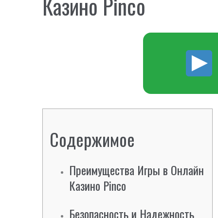
Казино Pinco
Содержимое
Преимущества Игры в Онлайн
Казино Pinco
Безопасность и Надежность