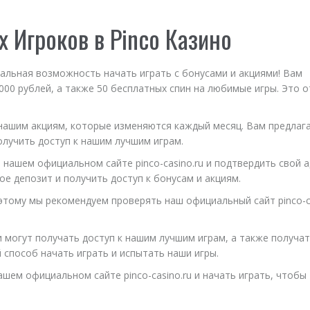
 Игроков в Pinco Казино
кальная возможность начать играть с бонусами и акциями! Вам
 000 рублей, а также 50 бесплатных спин на любимые игры. Это 
 нашим акциям, которые изменяются каждый месяц. Вам предлаг
олучить доступ к нашим лучшим играм.
нашем официальном сайте pinco-casino.ru и подтвердить свой 
ое депозит и получить доступ к бонусам и акциям.
этому мы рекомендуем проверять наш официальный сайт pinco-ca
 могут получать доступ к нашим лучшим играм, а также получа
 способ начать играть и испытать наши игры.
шем официальном сайте pinco-casino.ru и начать играть, чтобы