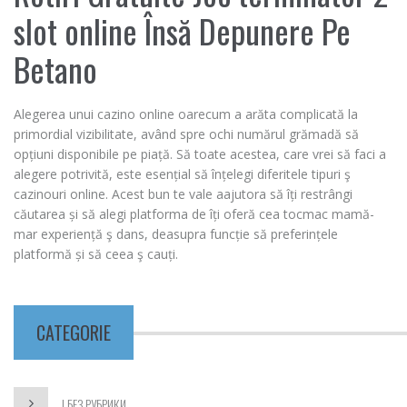
slot online Însă Depunere Pe
Betano
Alegerea unui cazino online oarecum a arăta complicată la
primordial vizibilitate, având spre ochi numărul grămadă să
opțiuni disponibile pe piață. Să toate acestea, care vrei să faci a
alegere potrivită, este esențial să înțelegi diferitele tipuri ş
cazinouri online. Acest bun te vale aajutora să îți restrângi
căutarea și să alegi platforma de îți oferă cea tocmac mamă-
mar experiență ş dans, deasupra funcție să preferințele
platformă și să ceea ş cauți.
CATEGORIE
! БЕЗ РУБРИКИ