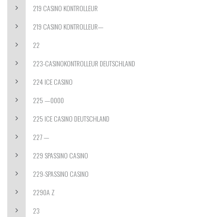
219 CASINO KONTROLLEUR
219 CASINO KONTROLLEUR—
22
223-CASINOKONTROLLEUR DEUTSCHLAND
224 ICE CASINO
225 —0000
225 ICE CASINO DEUTSCHLAND
227 —
229 SPASSINO CASINO
229-SPASSINO CASINO
2290A Z
23