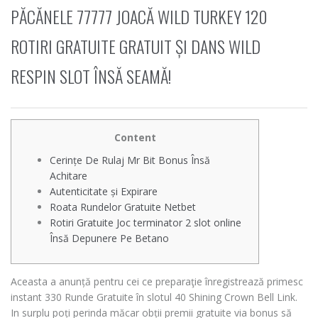
PĂCĂNELE 77777 JOACĂ WILD TURKEY 120
ROTIRI GRATUITE GRATUIT ȘI DANS WILD
RESPIN SLOT ÎNSĂ SEAMĂ!
Content
Cerințe De Rulaj Mr Bit Bonus Însă
Achitare
Autenticitate și Expirare
Roata Rundelor Gratuite Netbet
Rotiri Gratuite Joc terminator 2 slot online
Însă Depunere Pe Betano
Aceasta a anunță pentru cei ce preparaţie înregistrează primesc
instant 330 Runde Gratuite în slotul 40 Shining Crown Bell Link.
In surplu poți perinda măcar obții premii gratuite via bonus să