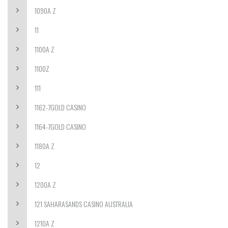
1090A Z
11
1100A Z
1100Z
111
1162-7GOLD CASINO
1164-7GOLD CASINO
1180A Z
12
1200A Z
121 SAHARASANDS CASINO AUSTRALIA
1210A Z