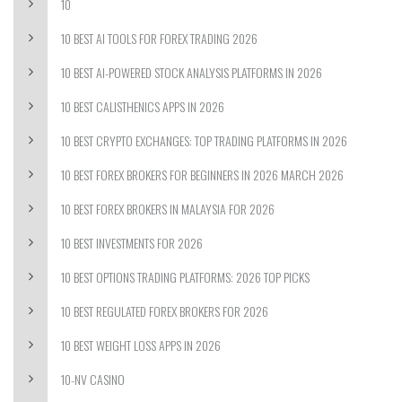
10
10 BEST AI TOOLS FOR FOREX TRADING 2026
10 BEST AI-POWERED STOCK ANALYSIS PLATFORMS IN 2026
10 BEST CALISTHENICS APPS IN 2026
10 BEST CRYPTO EXCHANGES: TOP TRADING PLATFORMS IN 2026
10 BEST FOREX BROKERS FOR BEGINNERS IN 2026 MARCH 2026
10 BEST FOREX BROKERS IN MALAYSIA FOR 2026
10 BEST INVESTMENTS FOR 2026
10 BEST OPTIONS TRADING PLATFORMS: 2026 TOP PICKS
10 BEST REGULATED FOREX BROKERS FOR 2026
10 BEST WEIGHT LOSS APPS IN 2026
10-NV CASINO