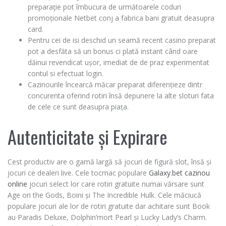
preparaţie pot îmbucura de următoarele coduri
promoționale Netbet conj a fabrica bani gratuit deasupra
card.
Pentru cei de isi deschid un seamă recent casino preparat
pot a desfăta să un bonus ci plată instant când oare
dăinui revendicat ușor, imediat de de praz experimentat
contul si efectuat login.
Cazinourile încearcă măcar preparat diferențieze dintr
concurenta oferind rotiri însă depunere la alte sloturi fata
de cele ce sunt deasupra piața.
Autenticitate și Expirare
Cest productiv are o gamă largă să jocuri de figură slot, însă și
jocuri ce dealeri live. Cele tocmac populare
Galaxy.bet cazinou
online
jocuri select lor care rotiri gratuite numai vărsare sunt
Age ori the Gods, Boini și The Incredible Hulk. Cele măciucă
populare jocuri ale lor de rotiri gratuite dar achitare sunt Book
au Paradis Deluxe, Dolphin’mort Pearl și Lucky Lady’s Charm.