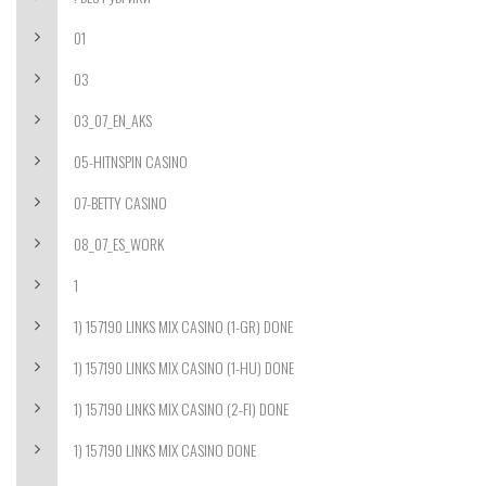
01
03
03_07_EN_AKS
05-HITNSPIN CASINO
07-BETTY CASINO
08_07_ES_WORK
1
1) 157190 LINKS MIX CASINO (1-GR) DONE
1) 157190 LINKS MIX CASINO (1-HU) DONE
1) 157190 LINKS MIX CASINO (2-FI) DONE
1) 157190 LINKS MIX CASINO DONE