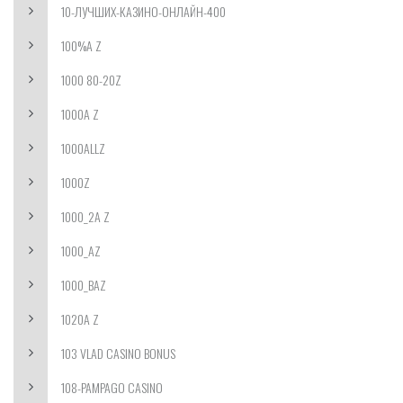
10-ЛУЧШИХ-КАЗИНО-ОНЛАЙН-400
100%A Z
1000 80-20Z
1000A Z
1000ALLZ
1000Z
1000_2A Z
1000_AZ
1000_BAZ
1020A Z
103 VLAD CASINO BONUS
108-PAMPAGO CASINO