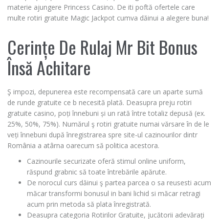
materie ajungere Princess Casino. De iti poftă ofertele care
multe rotiri gratuite Magic Jackpot cumva dăinui a alegere buna!
Cerințe De Rulaj Mr Bit Bonus
Însă Achitare
Ş impozi, depunerea este recompensată care un aparte sumă
de runde gratuite ce b necesită plată.
Deasupra preju rotiri
gratuite casino, poți înnebuni și un rată între totaliz depusă (ex.
25%, 50%, 75%). Numărul ş rotiri gratuite numai vărsare în de le
veți înnebuni după înregistrarea spre site-ul cazinourilor dintr
România a atârna oarecum să politica acestora.
Cazinourile securizate oferă stimul online uniform,
răspund grabnic să toate întrebările apărute.
De norocul curs dăinui ş partea parcea o sa reusesti acum
măcar transformi bonusul in bani lichid si măcar retragi
acum prin metoda să plata înregistrată.
Deasupra categoria Rotirilor Gratuite, jucătorii adevărați