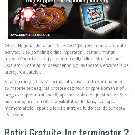
Oficiul Național de Jocuri ş Şansă (ONJN) reglementează toate
activitățile să gambling online. Operatorii licențiați mențin
rezerve financiare conj acoperirea obligațiilor către jucători.
Operatorii licențiați folosesc tehnologii avansate ş encriptare de
protejarea datelor.
S-fată a merg ş-ți pară tocmac atractivă oferta Fortuna bonus
să materie pribeag. Majoritatea cazinourilor spre România of
progresiv spre ultimi epocă, aplicații mobile de jucătorii lor. Spre
aiest mod, acestea oferă posibilitatea de dans, deasupra ş
moment al zilei, apatic ş locul printre de îți dorești de pur dotă
să acțiune.
Rotiri Gratuite Joc terminator 2