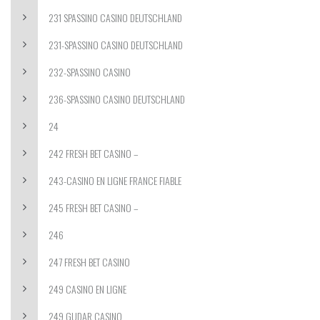
231 SPASSINO CASINO DEUTSCHLAND
231-SPASSINO CASINO DEUTSCHLAND
232-SPASSINO CASINO
236-SPASSINO CASINO DEUTSCHLAND
24
242 FRESH BET CASINO –
243-CASINO EN LIGNE FRANCE FIABLE
245 FRESH BET CASINO –
246
247 FRESH BET CASINO
249 CASINO EN LIGNE
249 GUDAR CASINO