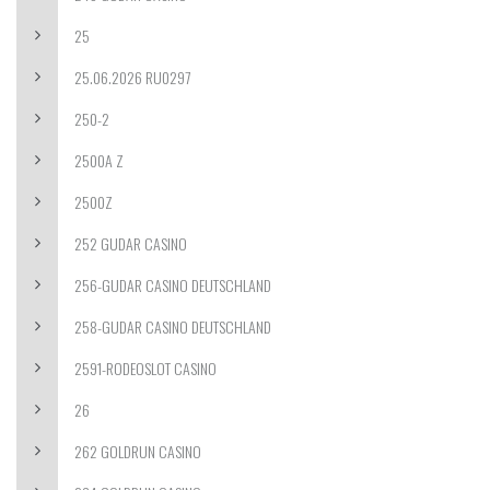
25
25.06.2026 RU0297
250-2
2500A Z
2500Z
252 GUDAR CASINO
256-GUDAR CASINO DEUTSCHLAND
258-GUDAR CASINO DEUTSCHLAND
2591-RODEOSLOT CASINO
26
262 GOLDRUN CASINO