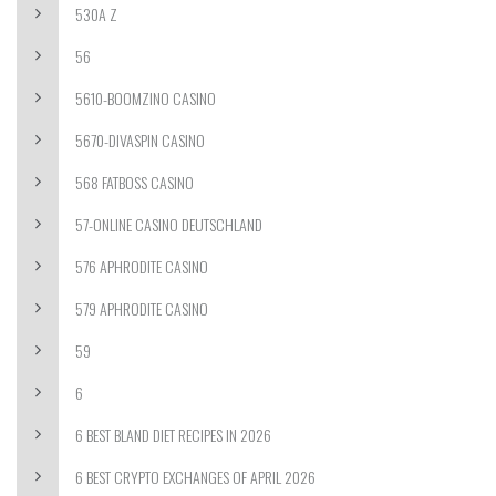
530A Z
56
5610-BOOMZINO CASINO
5670-DIVASPIN CASINO
568 FATBOSS CASINO
57-ONLINE CASINO DEUTSCHLAND
576 APHRODITE CASINO
579 APHRODITE CASINO
59
6
6 BEST BLAND DIET RECIPES IN 2026
6 BEST CRYPTO EXCHANGES OF APRIL 2026