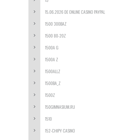
15.06.2026 DE ONLINE CASINO PAYPAL
1500 300BAZ
1500 80-20Z
1500A G
1500A Z
1500ALLZ
1500BA_Z
1500Z
150GIMNASIUM.RU
1510
152-CHIPY CASINO