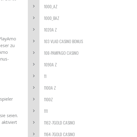
1000_AZ
1000_BAZ
1020A Z
 PlayAmo
103 VLAD CASINO BONUS
leser zu
yAmo
108-PAMPAGO CASINO
onus-
1090A Z
11
1100A Z
spieler
1100Z
111
ie seien.
aktiviert
1162-7GOLD CASINO
1164-7GOLD CASINO