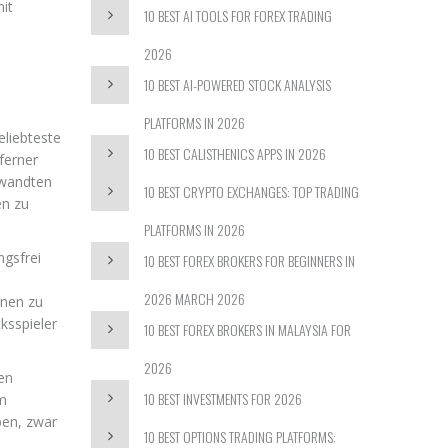
it
10 BEST AI TOOLS FOR FOREX TRADING
2026
10 BEST AI-POWERED STOCK ANALYSIS
PLATFORMS IN 2026
eliebteste
10 BEST CALISTHENICS APPS IN 2026
ferner
ewandten
10 BEST CRYPTO EXCHANGES: TOP TRADING
en zu
PLATFORMS IN 2026
ngsfrei
10 BEST FOREX BROKERS FOR BEGINNERS IN
2026 MARCH 2026
hnen zu
ksspieler
10 BEST FOREX BROKERS IN MALAYSIA FOR
2026
en
10 BEST INVESTMENTS FOR 2026
im
ben, zwar
10 BEST OPTIONS TRADING PLATFORMS: