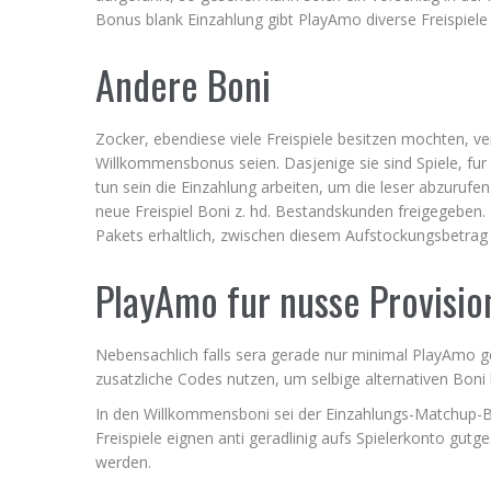
Bonus blank Einzahlung gibt PlayAmo diverse Freispiel
Andere Boni
Zocker, ebendiese viele Freispiele besitzen mochten, v
Willkommensbonus seien. Dasjenige sie sind Spiele, fu
tun sein die Einzahlung arbeiten, um die leser abzuruf
neue Freispiel Boni z. hd. Bestandskunden freigegebe
Pakets erhaltlich, zwischen diesem Aufstockungsbetrag f
PlayAmo fur nusse Provisio
Nebensachlich falls sera gerade nur minimal PlayAmo geb
zusatzliche Codes nutzen, um selbige alternativen Boni
In den Willkommensboni sei der Einzahlungs-Matchup-Bon
Freispiele eignen anti geradlinig aufs Spielerkonto gut
werden.