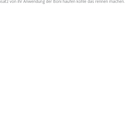
insatz von ihr Anwendung der Boni haufen kohle das rennen machen.