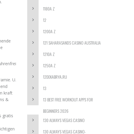
.
1180A Z
12
1200A Z
chende
121 SAHARASANDS CASINO AUSTRALIA
he
1210A Z
uhrenfrei
1250A Z
12DEKABRYA.RU
amie. U.
hend
13
n kraft
13 BEST FREE WORKOUT APPS FOR
ins &
BEGINNERS 2026
 gratis
130 ALWAYS VEGAS CASINO
ichtigen
130 ALWAYS VEGAS CASINO-