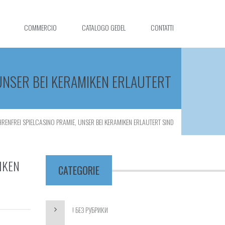
COMMERCIO
CATALOGO GEDEL
CONTATTI
UNSER BEI KERAMIKEN ERLAUTERT
HRENFREI SPIELCASINO PRAMIE, UNSER BEI KERAMIKEN ERLAUTERT SIND
IKEN
CATEGORIE
! БЕЗ РУБРИКИ