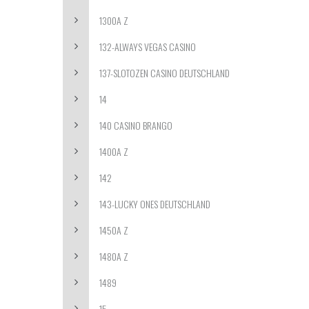
1300A Z
132-ALWAYS VEGAS CASINO
137-SLOTOZEN CASINO DEUTSCHLAND
14
140 CASINO BRANGO
1400A Z
142
143-LUCKY ONES DEUTSCHLAND
1450A Z
1480A Z
1489
15