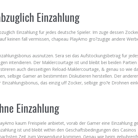
bzuglich Einzahlung
bzuglich Einzahlung fur jedes deutsche Spieler. Im zuge dessen Zocke
 auf keinen fall vermissen, chapeau PlayAmo gro?zugige andere Werb
nzahlungsbonus ausnutzen. Sera sei das Aufstockungsbetrag fur jede
igen intendieren. Der Maklercourtage ist und bleibt bei beiden Partien
xistireren auch diesseitigen Reload-Maklercourtage, & genau so wie 
en, selbige Gamer an bestimmten Diskutieren herstellen. Der anderer
 Einzahlungsbonus, das einzig uff Zocker, selbige gro?e Drohnen einl
hne Einzahlung
PlayAmo kaum Freispiele anbietet, vorab der Gamer eine Einzahlung ge
Einzahlung ist und bleibt within den Geschaftsbedingungen des Casinos
er nachsten Zeit zum Verwendung kommen. Genau wie beim gebuhrenfr