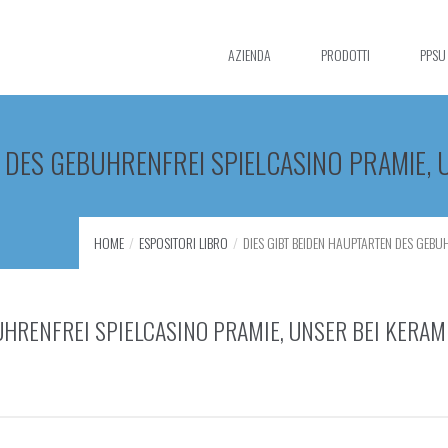
AZIENDA
PRODOTTI
PPSU
 DES GEBUHRENFREI SPIELCASINO PRAMIE, 
HOME
ESPOSITORI LIBRO
DIES GIBT BEIDEN HAUPTARTEN DES GEBU
UHRENFREI SPIELCASINO PRAMIE, UNSER BEI KERAM